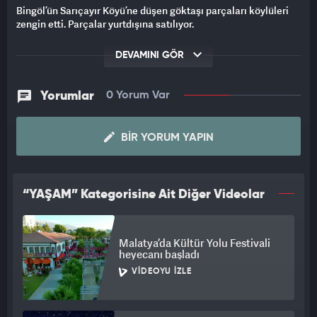
Bingöl’ün Sarıçayır Köyü’ne düşen göktaşı parçaları köylüleri
zengin etti. Parçalar yurtdışına satılıyor.
DEVAMINI GÖR
Yorumlar
0 Yorum Var
BIR YORUM YAPIN
“YAŞAM” Kategorisine Ait Diğer Videolar
Malatya’da Kültür Yolu Festivali
heyecanı başladı
VIDEOYU İZLE