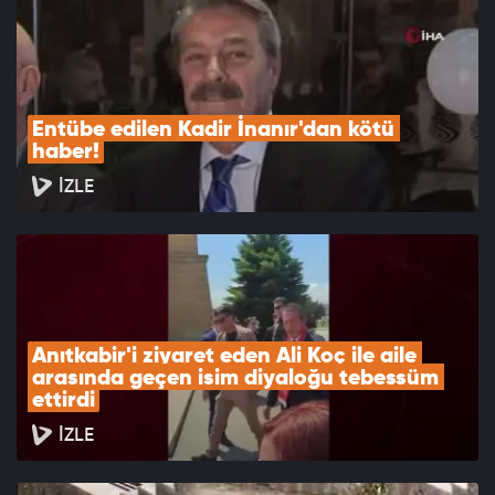
Entübe edilen Kadir İnanır'dan kötü 
haber!
İZLE
Anıtkabir'i ziyaret eden Ali Koç ile aile 
arasında geçen isim diyaloğu tebessüm 
ettirdi
İZLE