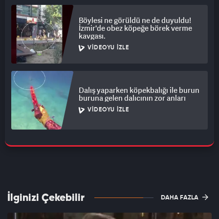
Böylesi ne görüldü ne de duyuldu!
İzmir'de obez köpeğe börek verme
kavgası.
VIDEOYU İZLE
Dalış yaparken köpekbalığı ile burun
buruna gelen dalıcının zor anları
VIDEOYU İZLE
İlginizi Çekebilir
DAHA FAZLA