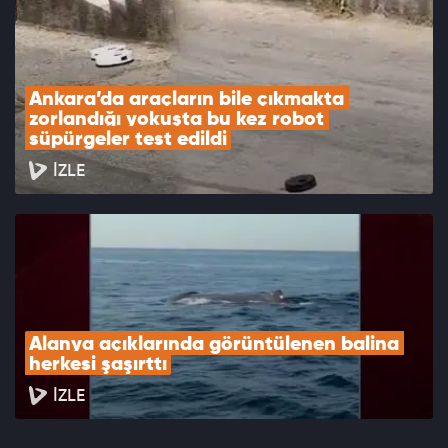
Ankara’da araçların bile çıkmakta 
zorlandığı yokuşta bu kez robot 
süpürgeler test edildi
İZLE
Alanya açıklarında görüntülenen balina 
herkesi şaşırttı
İZLE