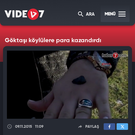
MENÜ
ARA
Göktaşı köylülere para kazandırdı
09.11.2015
11:09
PAYLAŞ