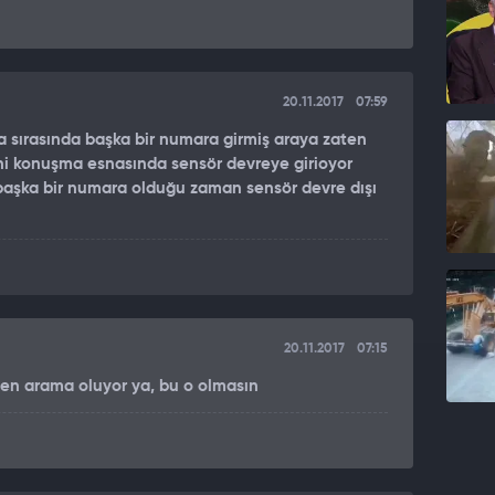
20.11.2017
07:59
sırasında başka bir numara girmiş araya zaten
yani konuşma esnasında sensör devreye girioyor
aşka bir numara olduğu zaman sensör devre dışı
20.11.2017
07:15
len arama oluyor ya, bu o olmasın