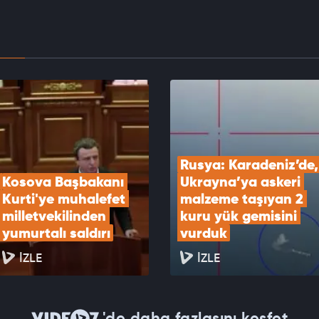
tirmezse açılmayacak”
EOYU İZLE
, ABD'den bağımsız İran'a saldıracak!
EOYU İZLE
Rusya: Karadeniz’de, 
Kosova Başbakanı 
Ukrayna’ya askeri 
Kurti'ye muhalefet 
malzeme taşıyan 2 
milletvekilinden 
kuru yük gemisini 
yumurtalı saldırı
vurduk
İZLE
İZLE