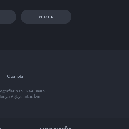
YEMEK
i
Otomobil
toğrafların FSEK ve Basın
ya A.Ş.'ye aittir. İzin