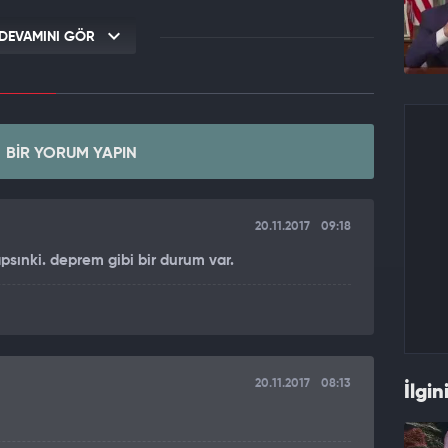
DEVAMINI GÖR
BIR YORUM YAPIN
20.11.2017
09:18
psınki. deprem gibi bir durum var.
20.11.2017
08:13
İlgin