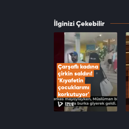
değiş
VID
İlginizi Çekebilir
İsrail
VID
Çarşaflı kadına 
çirkin saldırı! 
'Kıyafetin 
çocuklarımı 
korkutuyor'
İZLE