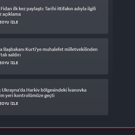
idan ilk kez paylaştı: Tarihi ittifakın adıyla ilgili
z açıklama
EOYU İZLE
 Başbakanı Kurti'ye muhalefet milletvekilinden
alı saldırı
EOYU İZLE
: Ukrayna'da Harkiv bölgesindeki İvanovka
im yeri kontrolümüze geçti
EOYU İZLE
an Hürmüz Boğazı için 6 şart: “ABD tutumunu