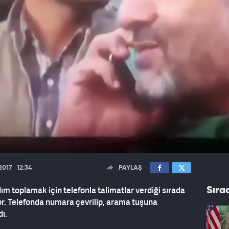
.2017
12:34
PAYLAŞ
m toplamak için telefonla talimatlar verdiği sırada
Sıra
yor. Telefonda numara çevrilip, arama tuşuna
ı.