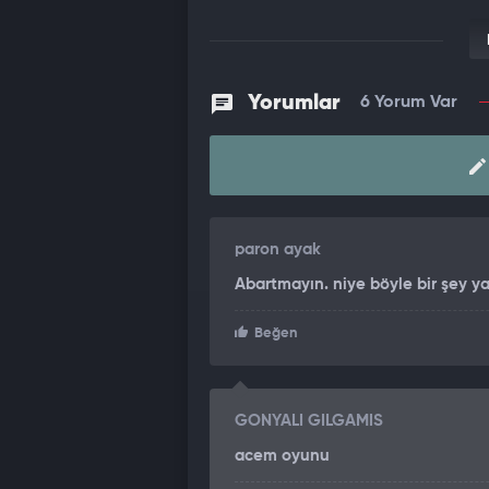
Yorumlar
6 Yorum Var
paron ayak
Abartmayın. niye böyle bir şey ya
Beğen
GONYALI GILGAMIS
acem oyunu