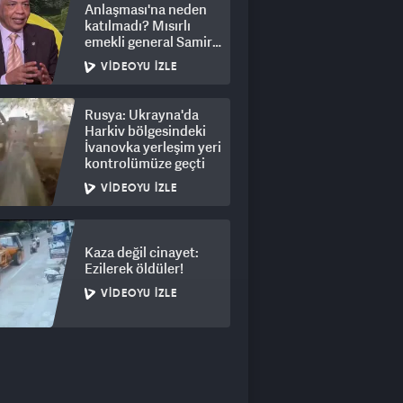
Anlaşması'na neden
katılmadı? Mısırlı
emekli general Samir
Ragheb açıkladı
VIDEOYU İZLE
Rusya: Ukrayna'da
Harkiv bölgesindeki
İvanovka yerleşim yeri
kontrolümüze geçti
VIDEOYU İZLE
Kaza değil cinayet:
Ezilerek öldüler!
VIDEOYU İZLE