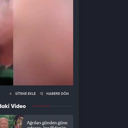
SİTENE EKLE
HABERE DÖN
daki Video
Ağrıları günden güne
artıyor: Joe Biden'ın