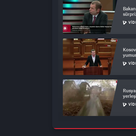
Bakan F
sürpri
VID
Kosova
yumurt
VID
Rusya
yerleş
VID
İran’d