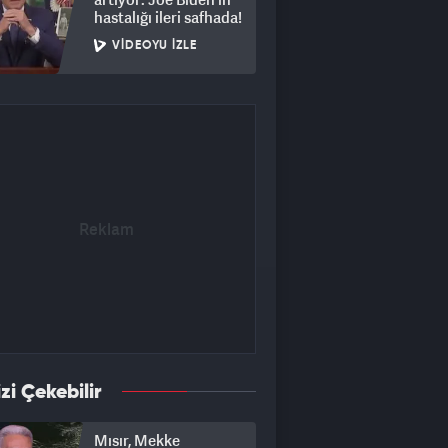
hastalığı ileri safhada!
VIDEOYU İZLE
izi Çekebilir
Mısır, Mekke