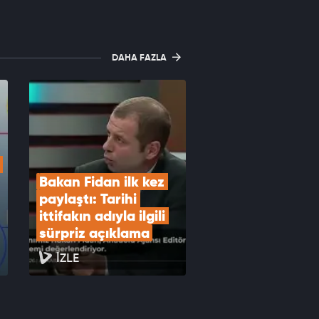
DAHA FAZLA
Bakan Fidan ilk kez 
paylaştı: Tarihi 
ittifakın adıyla ilgili 
sürpriz açıklama
İZLE