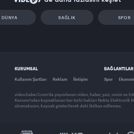
'de daha fazlasını keşfet
DÜNYA
SAĞLIK
SPOR
KURUMSAL
BAĞLANTILAR
Kullanım Şartları
Reklam
İletişim
Spor
Ekonom
video.haber7.com'da yayımlanan video, haber, yazı, resim ve fo
Kanunu'ndan kaynaklanan her türlü hakları Nokta Elektronik Med
alınmaksızın, kaynak gösterilerek dahi iktibas edilemez.
Yasemin