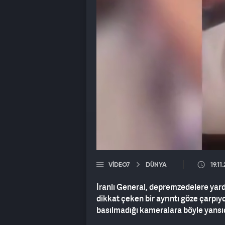
VIDEO7
DÜNYA
19.11
İranlı General, depremzedelere yardı
dikkat çeken bir ayrıntı göze çarpı
basılmadığı kameralara böyle yansıd