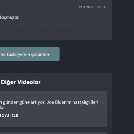
19.11.2017
22:51
laşmışlar.
ha fazla yorum görüntüle
 Diğer Videolar
rı günden güne artıyor: Joe Biden'ın hastalığı ileri
da!
EOYU İZLE