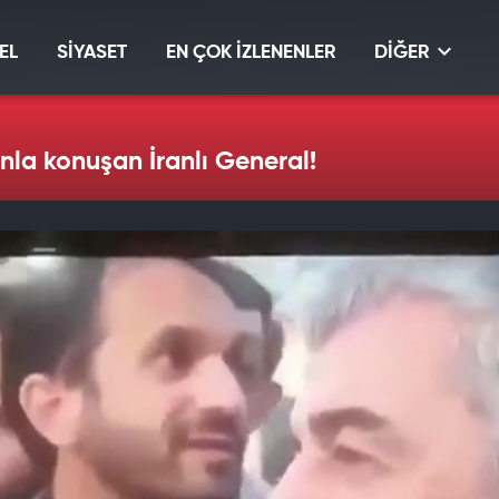
EL
SİYASET
EN ÇOK İZLENENLER
DİĞER
la konuşan İranlı General!