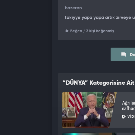
bozeren
takiyye yapa yapa artık zirveye u
Beğen
/ 3 kişi beğenmiş
Da
“DÜNYA” Kategorisine Ait
Ağrıla
safha
VID