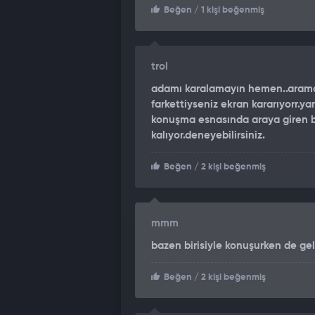
Beğen
/ 1 kişi beğenmiş
trol
adamı karalamayın hemen..arama 
farkettiyseniz ekran kararıyorr.
konuşma esnasında araya giren b
kalıyor.deneyebilirsiniz.
Beğen
/ 2 kişi beğenmiş
mmm
bazen birisiyle konuşurken de ge
Beğen
/ 2 kişi beğenmiş