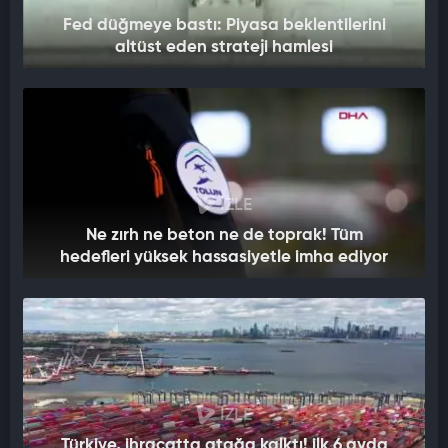
Fed düğmeye bastı: Piyasa beklentilerini
altüst eden strateji hamlesi
İZLE
Ne zırh ne beton ne de toprak! Tüm
hedefleri yüksek hassasiyetle imha ediyor
İZLE
Türkiye, ihracatta atağa kalktı! ilk 6 ayda