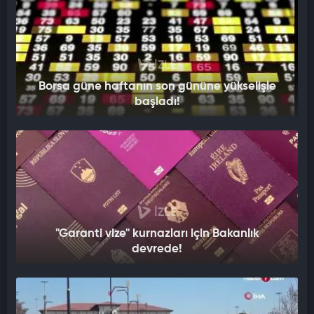
İZLE
Borsa güne haftanın son gününe yükselişle
başladı!
İZLE
"Garanti vize" kurnazları için Bakanlık
devrede!