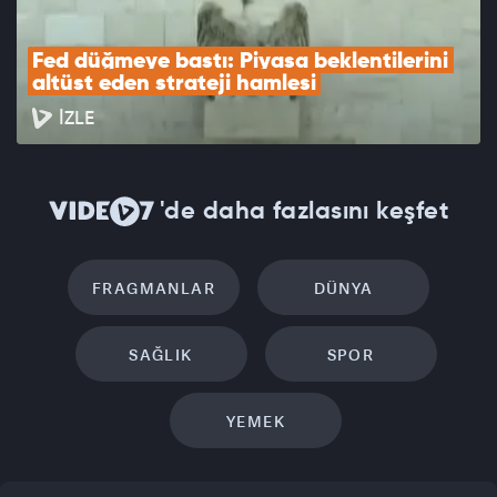
Fed düğmeye bastı: Piyasa beklentilerini 
altüst eden strateji hamlesi
İZLE
'de daha fazlasını keşfet
FRAGMANLAR
DÜNYA
SAĞLIK
SPOR
YEMEK