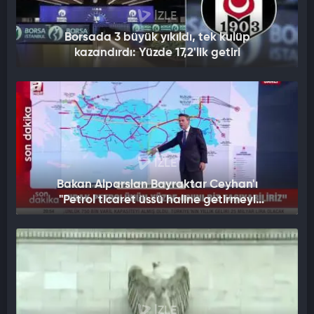
İZLE
Borsada 3 büyük yıkıldı, tek kulüp
kazandırdı: Yüzde 17,2'lik getiri
İZLE
Bakan Alparslan Bayraktar Ceyhan'ı
"Petrol ticaret üssü haline getirmeyi
hedeflediklerini" açıkladı
İZLE