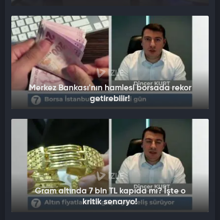
İZLE
Merkez Bankası'nın hamlesi borsada rekor
getirebilir!
İZLE
Gram altında 7 bin TL kapıda mı? İşte o
kritik senaryo!