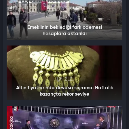
İZLE
Emeklinin beklediği fark ödemesi
hesaplara aktarıldı
İZLE
Altın fiyatlarında devasa sıçrama: Haftalık
kazançta rekor seviye