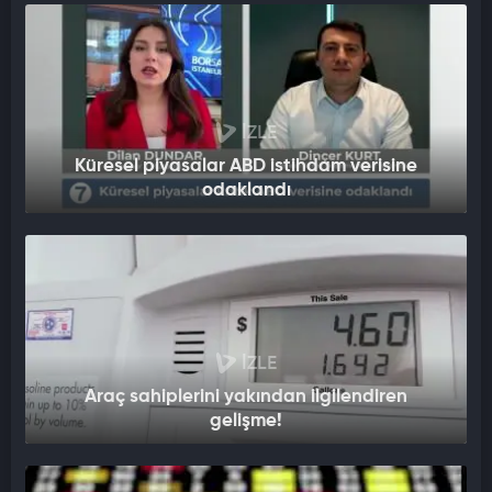
İZLE
Küresel piyasalar ABD istihdam verisine
odaklandı
İZLE
Araç sahiplerini yakından ilgilendiren
gelişme!