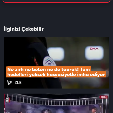
İlginizi Çekebilir
Ne zırh ne beton ne de toprak! Tüm 
hedefleri yüksek hassasiyetle imha ediyor
İZLE