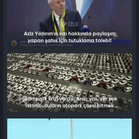
İZLE
Aziz Yıldırım'ın kızı hakkında paylaşım
yapan şahıs için tutuklama talebi!
İZLE
Şehri park krizi vurdu: Araç var, yer yok
İstanbulluların otopark çilesi bitmek
bilmiyor