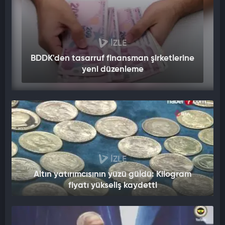
İZLE
BDDK'den tasarruf finansman şirketlerine
yeni düzenleme
İZLE
Altın yatırımcısının yüzü güldü: Kilogram
fiyatı yükseliş kaydetti