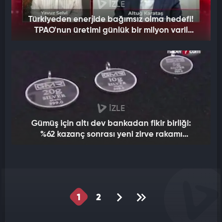
İZLE
Türkiyeden enerjide bağımsız olma hedefi!
TPAO'nun üretimi günlük bir milyon varil
petrole çıkacak
İZLE
Gümüş için altı dev bankadan fikir birliği:
%62 kazanç sonrası yeni zirve rakamı
verildi!
1
2