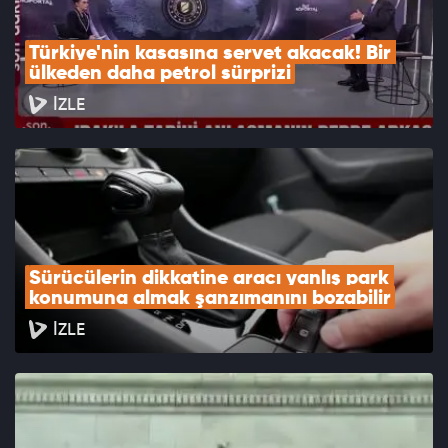
Türkiye'nin kasasına servet akacak! Bir 
ülkeden daha petrol sürprizi
İZLE
Sürücülerin dikkatine aracı yanlış park 
konumuna almak şanzımanını bozabilir
İZLE