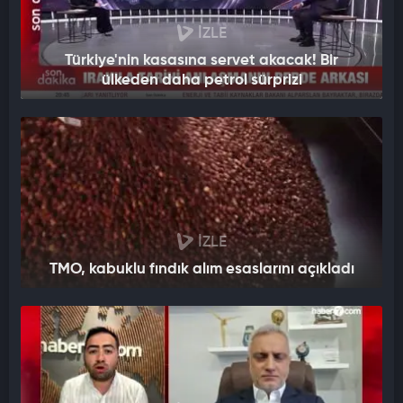
İZLE
Türkiye'nin kasasına servet akacak! Bir
ülkeden daha petrol sürprizi
İZLE
TMO, kabuklu fındık alım esaslarını açıkladı