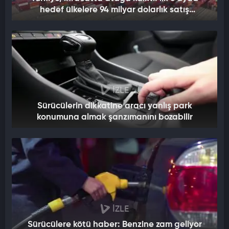
hedef ülkelere 94 milyar dolarlık satış
gerçekleşti
İZLE
Sürücülerin dikkatine aracı yanlış park
konumuna almak şanzımanını bozabilir
İZLE
Sürücülere kötü haber: Benzine zam geliyor