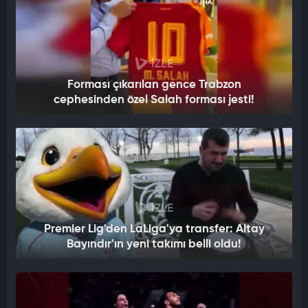
İZLE
Forması çıkarılan gence Trabzon
cephesinden özel Salah forması jesti!
İZLE
Premier Lig'den LaLiga'ya transfer: Altay
Bayındır'ın yeni takımı belli oldu!