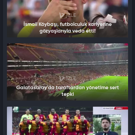
İZLE
İsmail Köybaşı, futbolculuk kariyerine
gözyaşlarıyla veda etti!
İZLE
Galatasaray'da taraftardan yönetime sert
tepki