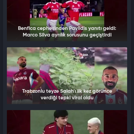
İZLE
Benfica cephesinden Pavlidis yanıtı geldi:
Marco Silva ayrılık sorusunu geçiştirdi
İZLE
Trabzonlu teyze Salah'ı ilk kez görünce
verdiği tepki viral oldu