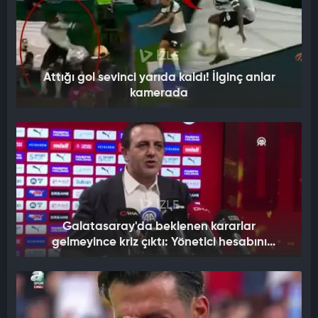
İZLE
Attığı gol sevinci yarıda kaldı! İlginç anlar
kamerada
İZLE
Galatasaray'da beklenen kararlar
gelmeyince kriz çıktı: Yönetici hesabını
kapattı