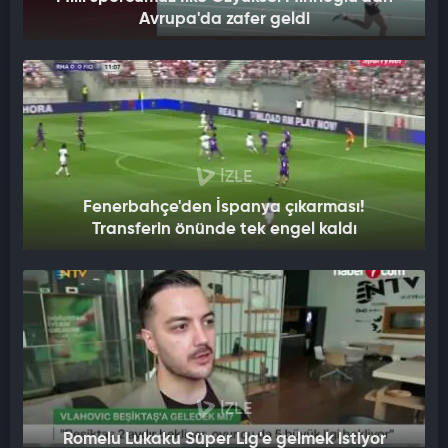
Avrupa'da zafer geldi
İZLE
Fenerbahçe'den İspanya çıkarması!
Transferin önünde tek engel kaldı
İZLE
Romelu Lukaku Süper Lig'e gelmek istiyor