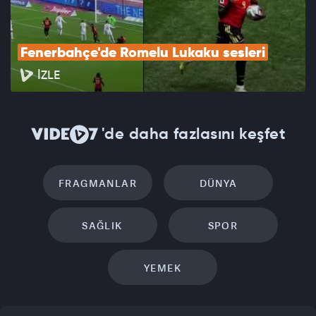
Fenerbahçe'de Romelu Lukaku sesleri
İZLE
'de daha fazlasını keşfet
FRAGMANLAR
DÜNYA
SAĞLIK
SPOR
YEMEK