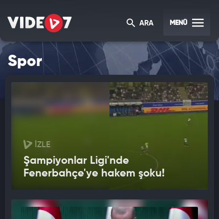
MENÜ
ARA
Spor
İZLE
Şampiyonlar Ligi'nde
Fenerbahçe'ye hakem şoku!