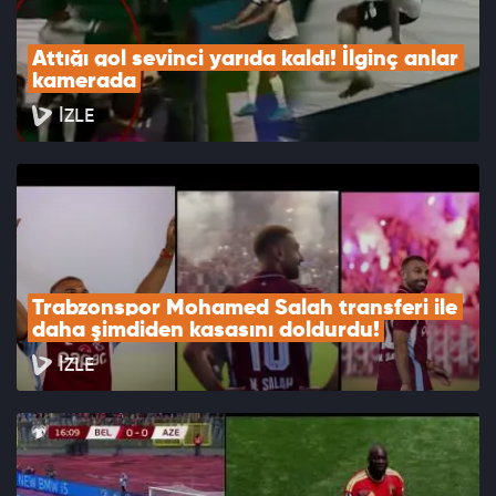
Attığı gol sevinci yarıda kaldı! İlginç anlar 
kamerada
İZLE
Trabzonspor Mohamed Salah transferi ile 
daha şimdiden kasasını doldurdu!
İZLE