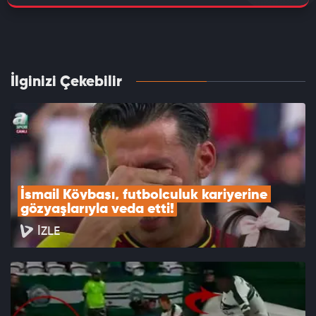
İlginizi Çekebilir
İsmail Köybaşı, futbolculuk kariyerine 
gözyaşlarıyla veda etti!
İZLE