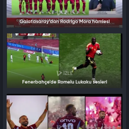
İZLE
Galatasaray'dan Rodrigo Mora hamlesi
İZLE
Fenerbahçe'de Romelu Lukaku sesleri
İZLE