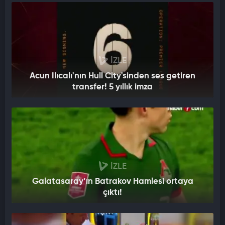
İZLE
Acun Ilıcalı'nın Hull City'sinden ses getiren
transfer! 5 yıllık imza
İZLE
Galatasaray’ın Batrakov Hamlesi ortaya
çıktı!