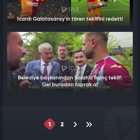
İZLE
Icardı Galatasaray'ın tören teklifini redetti
İZLE
Belediye başkanından Salah'a ilginç teklif:
'Gel buradan toprak al'
1
2