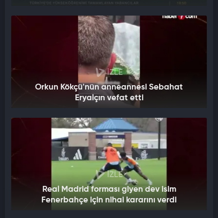
İZLE
Orkun Kökçü'nün anneannesi Sebahat
Eryalçın vefat etti
İZLE
Real Madrid forması giyen dev isim
Fenerbahçe için nihai kararını verdi