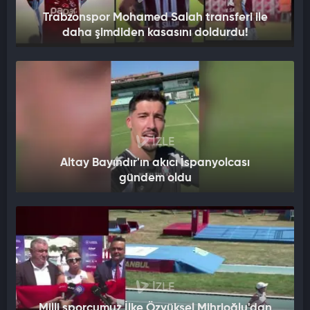
Trabzonspor Mohamed Salah transferi ile
daha şimdiden kasasını doldurdu!
İZLE
Altay Bayındır'ın akıcı İspanyolcası
gündem oldu
İZLE
Milli sporcumuz İlke Özyüksel Mihrioğlu'dan