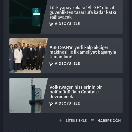
Türk yapay zekası "BİLGE" ulusal
güvenlikten tasarrufa kadar katkı
sağlayacak
VIDEOYU İZLE
ASELSAN'ın yerli kalp akciğer
makinesi ile ilk ameliyat başarıyla
tamamlandı
VIDEOYU İZLE
Volkswagen hisslerinin bir
bölümünü Bain Capital'e
devredecek
VIDEOYU İZLE
SİTENE EKLE
HABERE DÖN