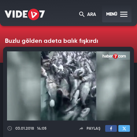
MENÜ
ARA
Buzlu gölden adeta balık fışkırdı
03.01.2018
14:05
PAYLAŞ