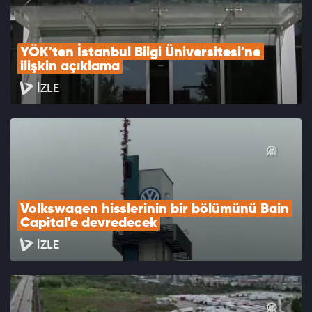
YÖK'ten İstanbul Bilgi Üniversitesi'ne 
ilişkin açıklama
İZLE
Volkswagen hisslerinin bir bölümünü Bain 
Capital'e devredecek
İZLE