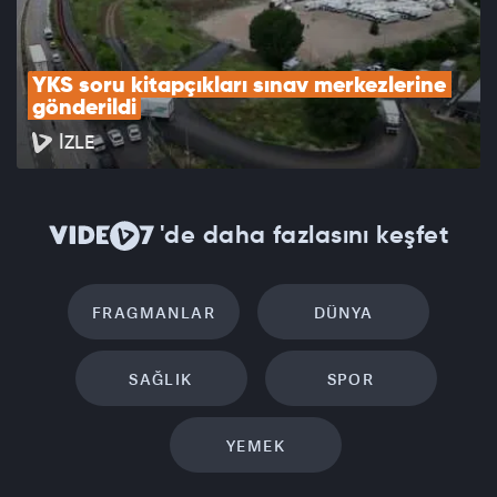
YKS soru kitapçıkları sınav merkezlerine 
gönderildi
İZLE
'de daha fazlasını keşfet
FRAGMANLAR
DÜNYA
SAĞLIK
SPOR
YEMEK