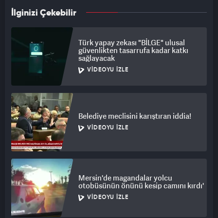
İlginizi Çekebilir
Türk yapay zekası "BİLGE" ulusal
güvenlikten tasarrufa kadar katkı
sağlayacak
VIDEOYU İZLE
Belediye meclisini karıştıran iddia!
VIDEOYU İZLE
Mersin'de magandalar yolcu
otobüsünün önünü kesip camını kırdı'
VIDEOYU İZLE