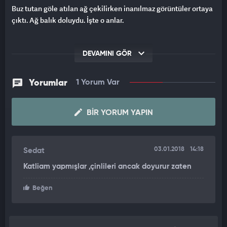
Buz tutan göle atılan ağ çekilirken inanılmaz görüntüler ortaya
çıktı. Ağ balık doluydu. İşte o anlar.
DEVAMINI GÖR
Yorumlar
1 Yorum Var
BIR YORUM YAPIN
03.01.2018
14:18
Sedat
Katliam yapmışlar ,çinlileri ancak doyurur zaten
Beğen