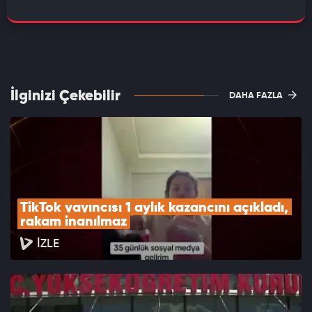
İlginizi Çekebilir
DAHA FAZLA
TikTok yayıncısı 1 aylık kazancını açıkladı, 
rakam inanılmaz
İZLE