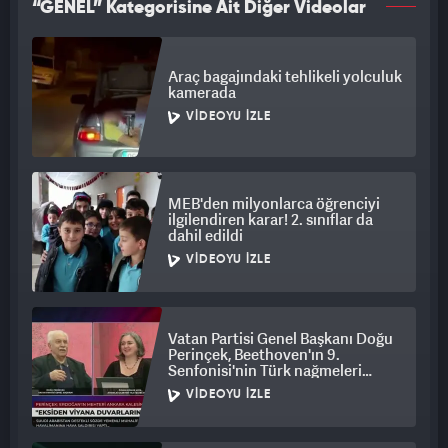
“GENEL” Kategorisine Ait Diğer Videolar
Araç bagajındaki tehlikeli yolculuk
kamerada
VIDEOYU İZLE
MEB'den milyonlarca öğrenciyi
ilgilendiren karar! 2. sınıflar da
dahil edildi
VIDEOYU İZLE
Vatan Partisi Genel Başkanı Doğu
Perinçek, Beethoven'ın 9.
Senfonisi'nin Türk nağmeleri
taşığını iddia etti
VIDEOYU İZLE