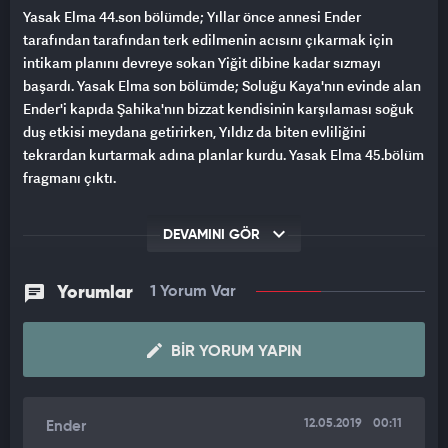
Yasak Elma 44.son bölümde; Yıllar önce annesi Ender
tarafından tarafından terk edilmenin acısını çıkarmak için
intikam planını devreye sokan Yiğit dibine kadar sızmayı
başardı. Yasak Elma son bölümde; Soluğu Kaya'nın evinde alan
Ender'i kapıda Şahika'nın bizzat kendisinin karşılaması soğuk
duş etkisi meydana getirirken, Yıldız da biten evliliğini
tekrardan kurtarmak adına planlar kurdu. Yasak Elma 45.bölüm
fragmanı çıktı.
DEVAMINI GÖR
Yorumlar
1 Yorum Var
BIR YORUM YAPIN
12.05.2019
00:11
Ender