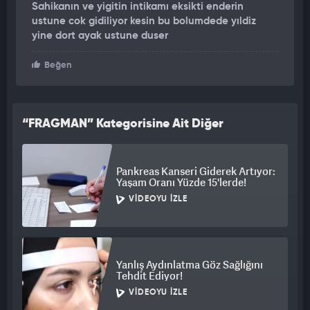
Sahikanın ve yigitin intikamı eksikti enderin
ustune cok gidiliyor kesin bu bolumdede yıldiz
yine dort ayak ustune duser
Beğen
“FRAGMAN” Kategorisine Ait Diğer
Videolar
Pankreas Kanseri Giderek Artıyor:
Yaşam Oranı Yüzde 15'lerde!
VIDEOYU İZLE
Yanlış Aydınlatma Göz Sağlığını
Tehdit Ediyor!
VIDEOYU İZLE