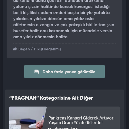
da kendini daha çok rezil etmeden artıkkendi
yolunu çizsin halitinde kursak kavurgası istediği
belli kişiliksiz adam enderi başka biriyle yatakta
yakalasın yıldıza dönsün ama yıldız asla
affetmesin o zengin ve çok yakışıklı biriile tanışsın
busefer halit onu kazanmak için mücadele versin
ama yıldız dönmesin halite
Beğen
/ 11 kişi beğenmiş
Daha fazla yorum görüntüle
“FRAGMAN” Kategorisine Ait Diğer
Videolar
Pankreas Kanseri Giderek Artıyor:
Yaşam Oranı Yüzde 15'lerde!