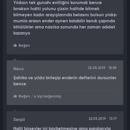
Yıldızın tek gunahı evliliğini korumak bence
bıraksın haliti yolunu çizsin halitde bitmek
bilmeyen kadın arayışlarında belasını bulsun yıldızı
mumla arasın ender aynen kalabilir kendı çapında
kötülükler ama nasılsa sonunda her zaman adalet
kazanyo
Beğen
23.05.2019
15:59
Neco
Şahika ve yıldız birleşip enderin defterini dursunler
bence
Beğen
/ 4 kişi beğenmiş
22.05.2019
13:17
Serpil
Halit birşeyler ini kaybetmesine ama paralarıyla