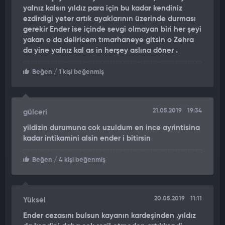
yalnız kalsın yıldız para için bu kadar kendiniz
ezdirdigi yeter artık ayaklarının üzerinde durması
gerekir Ender ise içinde sevgi olmayan biri her şeyi
yakan o da deliricem tımarhaneye gitsin o Zehra
da yine yalnız kal as in herşey aslına döner .
Beğen
/ 1 kişi beğenmiş
21.05.2019
19:34
gülceri
yildizin durumuna cok uzuldum en ince ayrintisina
kadar intikamini alsin ender i bitirsin
Beğen
/ 4 kişi beğenmiş
20.05.2019
11:11
Yüksel
Ender cezasını bulsun kayanın kardeşinden .yıldız