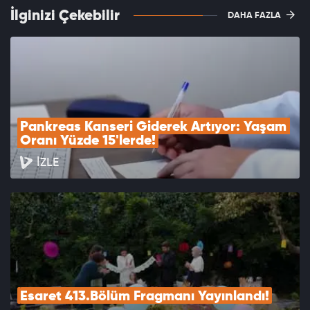
İlginizi Çekebilir
DAHA FAZLA
Pankreas Kanseri Giderek Artıyor: Yaşam 
Oranı Yüzde 15'lerde!
İZLE
Esaret 413.Bölüm Fragmanı Yayınlandı!