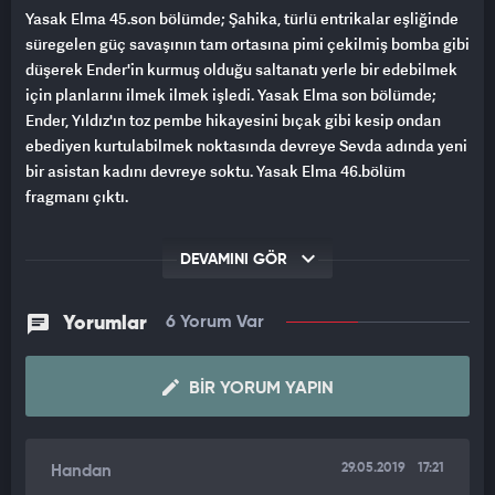
Yasak Elma 45.son bölümde; Şahika, türlü entrikalar eşliğinde
süregelen güç savaşının tam ortasına pimi çekilmiş bomba gibi
düşerek Ender'in kurmuş olduğu saltanatı yerle bir edebilmek
için planlarını ilmek ilmek işledi. Yasak Elma son bölümde;
Ender, Yıldız'ın toz pembe hikayesini bıçak gibi kesip ondan
ebediyen kurtulabilmek noktasında devreye Sevda adında yeni
bir asistan kadını devreye soktu. Yasak Elma 46.bölüm
fragmanı çıktı.
DEVAMINI GÖR
Yorumlar
6 Yorum Var
BIR YORUM YAPIN
29.05.2019
17:21
Handan