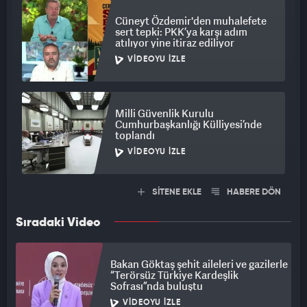
Cüneyt Özdemir'den muhalefete
sert tepki: PKK’ya karşı adım
atılıyor yine itiraz ediliyor
VIDEOYU İZLE
Milli Güvenlik Kurulu
Cumhurbaşkanlığı Külliyesi’nde
toplandı
VIDEOYU İZLE
SİTENE EKLE
HABERE DÖN
Sıradaki Video
Bakan Göktaş şehit aileleri ve gazilerle
“Terörsüz Türkiye Kardeşlik
Sofrası”nda buluştu
VIDEOYU İZLE