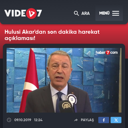
MENÜ
ARA
Hulusi Akar'dan son dakika harekat
açıklaması!
09.10.2019
12:24
PAYLAŞ