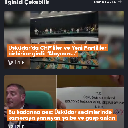
İlginizi Çekebilir
DAHA FAZLA
Üsküdar’da CHP'liler ve Yeni Partililer 
birbirine girdi: ‘Alayınızı…’
İZLE
Bu kadarına pes: Üsküdar seçimlerinde 
kameraya yansıyan şaibe ve gasp anları
İZLE