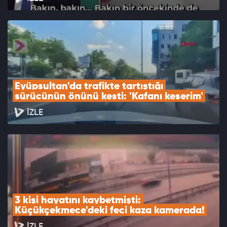
Eyüpsultan'da trafikte tartıştığı 
sürücünün önünü kesti: 'Kafanı keserim'
İZLE
3 kişi hayatını kaybetmişti: 
Küçükçekmece'deki feci kaza kamerada!
İZLE