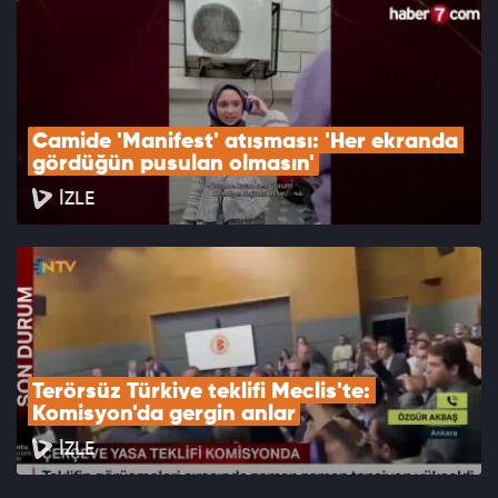
Camide 'Manifest' atışması: 'Her ekranda 
gördüğün pusulan olmasın'
İZLE
Terörsüz Türkiye teklifi Meclis'te: 
Komisyon'da gergin anlar
İZLE