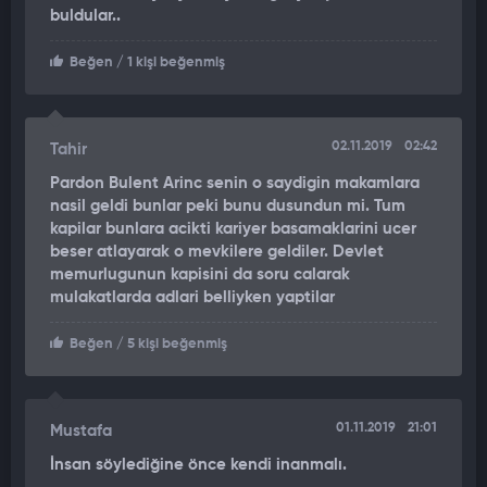
buldular..
Beğen
/ 1 kişi beğenmiş
02.11.2019
02:42
Tahir
Pardon Bulent Arinc senin o saydigin makamlara
nasil geldi bunlar peki bunu dusundun mi. Tum
kapilar bunlara acikti kariyer basamaklarini ucer
beser atlayarak o mevkilere geldiler. Devlet
memurlugunun kapisini da soru calarak
mulakatlarda adlari belliyken yaptilar
Beğen
/ 5 kişi beğenmiş
01.11.2019
21:01
Mustafa
İnsan söylediğine önce kendi inanmalı.