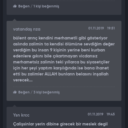
Beğen
/ 1 kişi beğenmiş
01.11.2019
19:51
vatandaş rıza
bülent arınç kendini merhametli gibi gösteriyor
aslında zalimin ta kendisi ölümüne sevdiğim değer
verdiğim bu insan 9 kişinin yerine beni kurban
edenlere gıkını bile çıkartmayan vicdansız
merhametsiz zalimin teki yıllarca bu siyasetçiler
için her şeyi yaptım karşılığında ise bana ihanet
etti bu zalimler ALLAH bunların belasını inşallah
verecek...
Beğen
/ 3 kişi beğenmiş
01.11.2019
19:45
Ysn krcc
Çalişsinlar yerin dibine girecek bir meslek degil