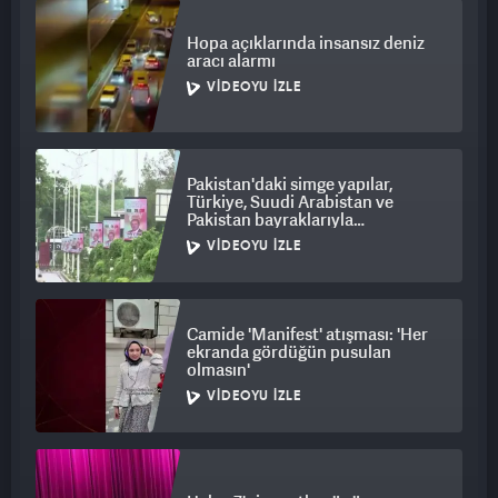
Hopa açıklarında insansız deniz
aracı alarmı
VIDEOYU İZLE
Pakistan'daki simge yapılar,
Türkiye, Suudi Arabistan ve
Pakistan bayraklarıyla
ışıklandırıldı
VIDEOYU İZLE
Camide 'Manifest' atışması: 'Her
ekranda gördüğün pusulan
olmasın'
VIDEOYU İZLE