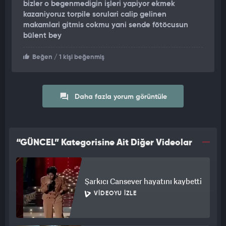
bizler o begenmedigin işleri yapiyor ekmek
kazaniyoruz torpile sorulari calip gelinen
makamlari gitmis cokmu yani sende fötöcusun
bülent bey
Beğen
/ 1 kişi beğenmiş
Daha fazla yorum görüntüle
“GÜNCEL” Kategorisine Ait Diğer Videolar
Şarkıcı Cansever hayatını kaybetti
VIDEOYU İZLE