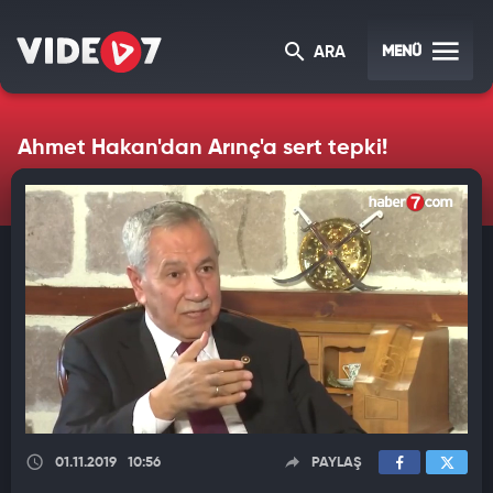
MENÜ
ARA
Ahmet Hakan'dan Arınç'a sert tepki!
01.11.2019
10:56
PAYLAŞ