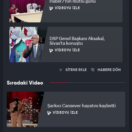
Haber7'nin mutlu günü
VIDEOYU İZLE
DSP Genel Başkanı Aksakal,
Sivas'ta konuştu
VIDEOYU İZLE
SİTENE EKLE
HABERE DÖN
Sıradaki Video
Şarkıcı Cansever hayatını kaybetti
VIDEOYU İZLE