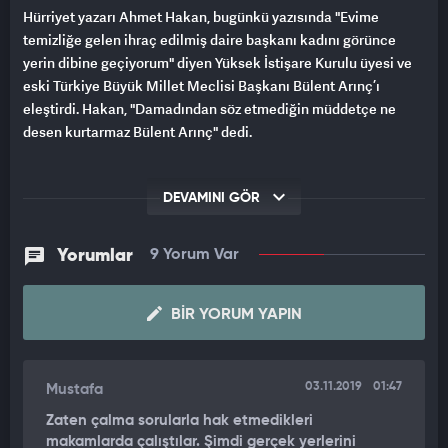
Hürriyet yazarı Ahmet Hakan, bugünkü yazısında "Evime
temizliğe gelen ihraç edilmiş daire başkanı kadını görünce
yerin dibine geçiyorum" diyen Yüksek İstişare Kurulu üyesi ve
eski Türkiye Büyük Millet Meclisi Başkanı Bülent Arınç’ı
eleştirdi. Hakan, "Damadından söz etmediğin müddetçe ne
desen kurtarmaz Bülent Arınç" dedi.
DEVAMINI GÖR
Yorumlar
9 Yorum Var
BIR YORUM YAPIN
03.11.2019
01:47
Mustafa
Zaten çalma sorularla hak etmedikleri
makamlarda çalıştılar. Şimdi gerçek yerlerini