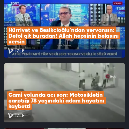
Hürriyet ve Beşikçioğlu'ndan veryansın: 
Defol git buradan! Allah hepsinin belasını 
versin
İZLE
Cami yolunda acı son: Motosikletin 
çarptığı 78 yaşındaki adam hayatını 
kaybetti
İZLE