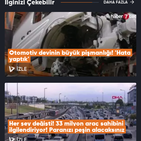
İlginizi Çekebilir
DAHA FAZLA
Otomotiv devinin büyük pişmanlığı! 'Hata 
yaptık'
İZLE
Her şey değişti! 33 milyon araç sahibini 
ilgilendiriyor! Paranızı peşin alacaksınız
İZLE