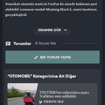
Amerikalı otomotiv üreticisi Ford'un bir süredir beklenen yeni
elektrikli crossover modeli Mustang Mach-E, resmi tanıtımını
gerçekleştirdi.
DEVAMINI GÖR
Yorumlar
0 Yorum Var
BIR YORUM YAPIN
“OTOMOBİL” Kategorisine Ait Diğer
Videolar
TÜVTÜRK'ten milyonlara uyarı:
Trafikten men edilebilir
VIDEOYU İZLE