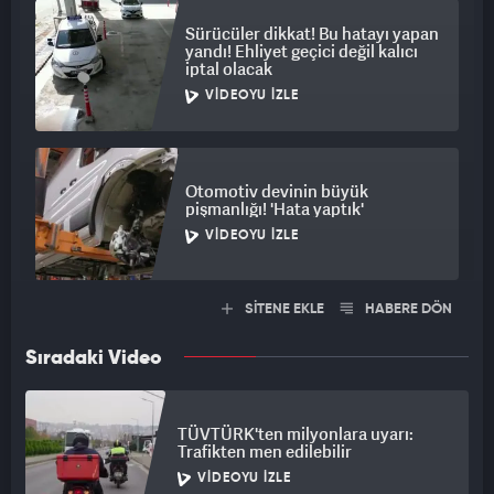
Sürücüler dikkat! Bu hatayı yapan
yandı! Ehliyet geçici değil kalıcı
iptal olacak
VIDEOYU İZLE
Otomotiv devinin büyük
pişmanlığı! 'Hata yaptık'
VIDEOYU İZLE
SİTENE EKLE
HABERE DÖN
Sıradaki Video
TÜVTÜRK'ten milyonlara uyarı:
Trafikten men edilebilir
VIDEOYU İZLE