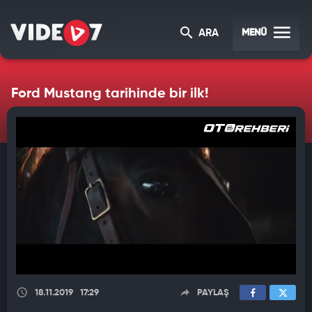
MENÜ
ARA
Ford Mustang tarihinde bir ilk!
18.11.2019
17:29
PAYLAŞ