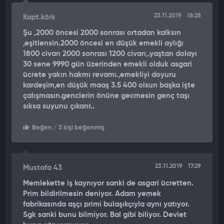
SGK’ya bildirilmediyse ‘hizmet tespit davası’ açma hakkınız var.
23.11.2019
18:28
Bu yönde haksızlığa uğrayan çalışanlara daha düşük aylık
Kapt.körk
bağlanıyor.
Şu ,2000 öncesi 2000 sonrası ortadan kalksın
,eşitlensin.2000 öncesi en düşük emekli aylığı
5 - 1000 LİRALIK EK İŞ, AYLIĞI YÜZDE 50 ARTIRIR
1800 civarı 2000 sonrası 1200 civarı,.yaştan dolayı
30 sene 9990 gün üzerinden emekli olduk asgari
2000 TL brüt ücretle çalışan kişi, ek iş olarak da aylık brüt 1000
ücrete yakın hakmı revamı.,emekliyi doyuru
TL’lik bir iş yapıyorsa, bu, kişinin alacağı emekli aylığını yüzde
kardeşim,en düşük maaş 3.5 400 olsun başka işte
50 oranında artıracak anlamına gelir. 500 TL kazançla ek iş
çalışmasın.genclerin önüne gecmesin genç taşı
yapıyorsa, aynı kişinin aylığı yüzde 25 artacak anlamına gelir.
sıksa suyunu çıkarır..
Bu artışlar, ek işin de SGK’ya bildirilmesi halinde mümkün.
Beğen
/ 3 kişi beğenmiş
6 - TAHSİS FORMUNA DİKKAT!
Emeklilik başvurusu yaparken doldurulan ‘Tahsis Formu’ndaki
23.11.2019
17:29
Mustafa 43
bakmakla yükümlü kişi hanesine ‘eş’, ‘çocuk’ gibi yakınlarınızı
Memlekette iş kaynıyor sanki de asgari ücretten.
eklemeyi unutmayın. Maaş hesaplarken aylık bağlama oranını
Prim bildirilmesin deniyor. Adam yemek
yükseltici etki yapacaktır.
fabrikasında aşçı primi bulaşıkçıyla aynı yatıyor.
Sgk sanki bunu bilmiyor. Bal gibi biliyor. Devlet
7 - ASGARİ ÜCRETE RAZI OLMAYIN