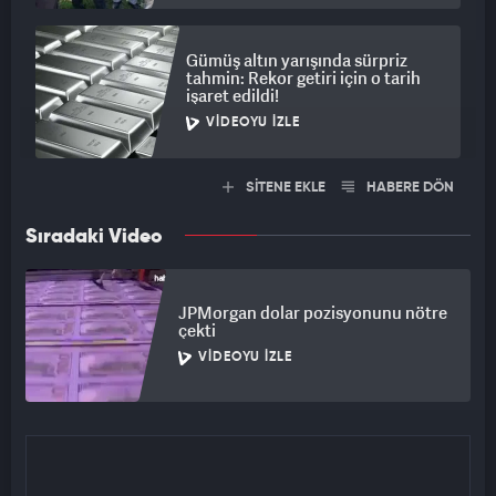
Gümüş altın yarışında sürpriz
tahmin: Rekor getiri için o tarih
işaret edildi!
VIDEOYU İZLE
SİTENE EKLE
HABERE DÖN
Sıradaki Video
JPMorgan dolar pozisyonunu nötre
çekti
VIDEOYU İZLE