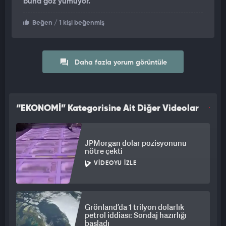
buna göz yumuyor.
Aylık kazancınız emekli maaşını belirleyen en büyük etken.
Beğen
/ 1 kişi beğenmiş
Dolayısıyla öncelikle gerçek maaşınızın bordroda olmasına
özen gösterin. Asgari ücretten gösterilmesine razı olmayın.
Ayrıca düzenli nakit ödemeleriniz varsa (ikramiye, prim, kira
yardımı...), bunların da brüt kazanca eklenmesini sağlayın
Daha fazla yorum görüntüle
“EKONOMİ” Kategorisine Ait Diğer Videolar
JPMorgan dolar pozisyonunu
nötre çekti
VIDEOYU İZLE
Grönland’da 1 trilyon dolarlık
petrol iddiası: Sondaj hazırlığı
başladı