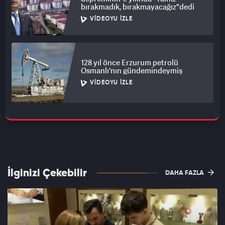
bırakmadık, bırakmayacağız"dedi
VIDEOYU İZLE
128 yıl önce Erzurum petrolü
Osmanlı'nın gündemindeymiş
VIDEOYU İZLE
İlginizi Çekebilir
DAHA FAZLA