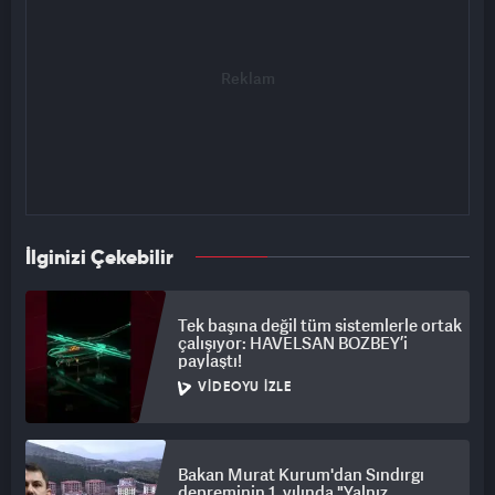
İlginizi Çekebilir
Tek başına değil tüm sistemlerle ortak
çalışıyor: HAVELSAN BOZBEY’i
paylaştı!
VIDEOYU İZLE
Bakan Murat Kurum'dan Sındırgı
depreminin 1. yılında "Yalnız