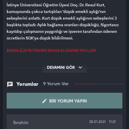
İstinye Üniversitesi Öğretim Üyesi Doç. Dr. Resul Kurt,
kamuyounda çokca tartışlılan 'düşük emekli aylığı'nın
sebeplerini anlattı. Kurt düşük emekli aylığının sebeplerini 3
başlıkta topladı: Aylık bağlama oranları düşüklüğü, Sigortasız
kayıtdışı çalışmanın yaygınlığı ve işveren tarafından ödenen
ücretlerin SGK'ya düşük bildirilmesi.
EMEKLİLİKTE YÜKSEK MAAŞ ALMANIN YOLLARI
1 - DİKKATLİ BORÇLAN
DEVAMINI GÖR
Askerlik yapan erkek, doğum yapan kadın, yurt dışında
bulunanlar için borçlanma hakkı var. Borçlanma yaparken
Yorumlar
9 Yorum Var
dikkatli olunmalı. Eğer 2000’den önceki bir süreyi borçlanma
imkanınız varsa mutlaka bunu değerlendirin. Bütçeniz
elveriyorsa tavandan borçlanın. Bu kapsamda borçlanma
BIR YORUM YAPIN
yapanların maaşlarında yüzde 70’e kadar artış oluyor.
2 - 50 VE 55 YAŞ KRİTERİ
25.01.2021
11:21
İbrahim