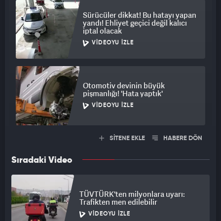
Sürücüler dikkat! Bu hatayı yapan
yandı! Ehliyet geçici değil kalıcı
iptal olacak
VIDEOYU İZLE
Otomotiv devinin büyük
pişmanlığı! 'Hata yaptık'
VIDEOYU İZLE
SİTENE EKLE
HABERE DÖN
Sıradaki Video
TÜVTÜRK'ten milyonlara uyarı:
Trafikten men edilebilir
VIDEOYU İZLE