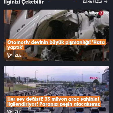
İlginizi Çekebilir
DAHA FAZLA
Otomotiv devinin büyük pişmanlığı! 'Hata 
yaptık'
İZLE
Her şey değişti! 33 milyon araç sahibini 
ilgilendiriyor! Paranızı peşin alacaksınız
İZLE