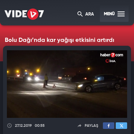
MENÜ
ARA
Bolu Dağı’nda kar yağışı etkisini artırdı
27.12.2019
00:55
PAYLAŞ