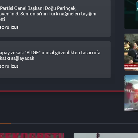
Partisi Genel Başkanı Doğu Perinçek,
ven'ın 9. Senfonisi'nin Türk nağmeleri taşığını
tti
EOYU İZLE
apay zekası "BİLGE" ulusal güvenlikten tasarrufa
katkı sağlayacak
EOYU İZLE
N'ın yerli kalp akciğer makinesi ile ilk ameliyat
ıyla tamamlandı
EOYU İZLE
agen hisslerinin bir bölümünü Bain Capital'e