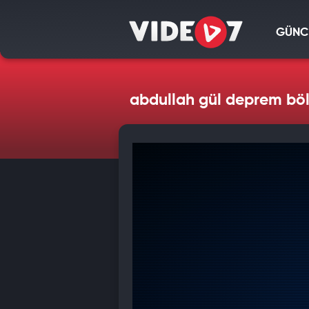
GÜNC
abdullah gül deprem bö