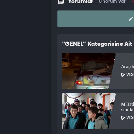
Yorumlar
0 Yorum Var
“GENEL” Kategorisine Ait 
Araç b
VID
MEB'de
sınıfla
VID