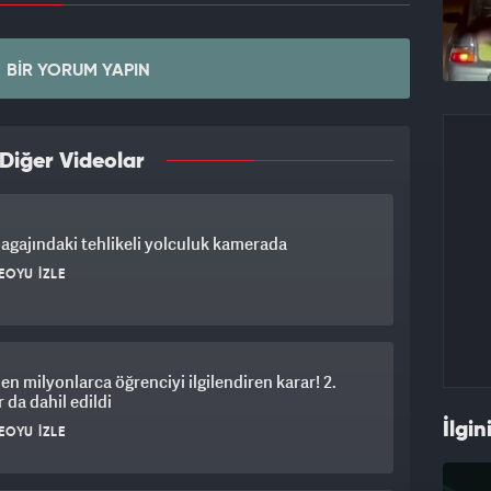
BIR YORUM YAPIN
Diğer Videolar
agajındaki tehlikeli yolculuk kamerada
EOYU İZLE
n milyonlarca öğrenciyi ilgilendiren karar! 2.
r da dahil edildi
İlgin
EOYU İZLE