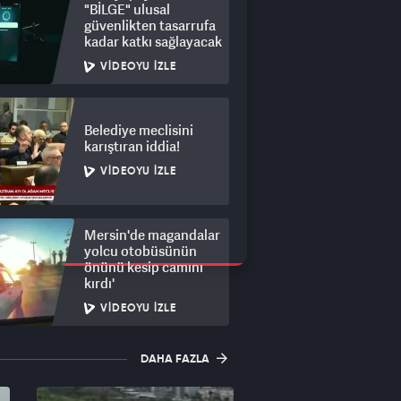
"BİLGE" ulusal
güvenlikten tasarrufa
kadar katkı sağlayacak
VIDEOYU İZLE
Belediye meclisini
karıştıran iddia!
VIDEOYU İZLE
Mersin'de magandalar
yolcu otobüsünün
önünü kesip camını
kırdı'
VIDEOYU İZLE
DAHA FAZLA