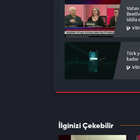
Vatan 
Beetho
iddia e
VID
Türk y
kadar 
VID
ASELSA
başar
VID
İlginizi Çekebilir
Volksw