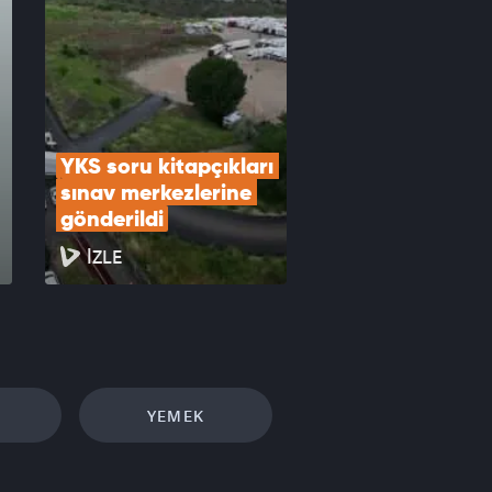
YKS soru kitapçıkları 
sınav merkezlerine 
gönderildi
İZLE
YEMEK