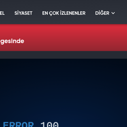
EL
SİYASET
EN ÇOK İZLENENLER
DİĞER
lgesinde
ERROR
100