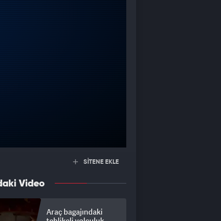
SİTENE EKLE
daki Video
Araç bagajındaki
tehlikeli yolculuk