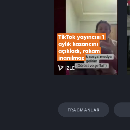
devre
VID
TikTok yayıncısı 1 
aylık kazancını 
açıkladı, rakam 
inanılmaz
İZLE
FRAGMANLAR