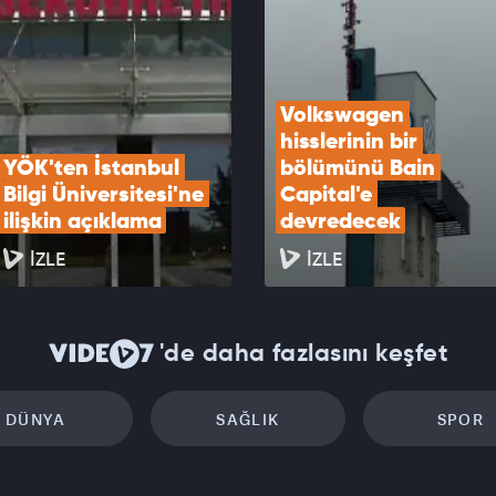
decek
EOYU İZLE
Volkswagen 
hisslerinin bir 
YÖK'ten İstanbul 
bölümünü Bain 
Bilgi Üniversitesi'ne 
Capital'e 
ilişkin açıklama
devredecek
İZLE
İZLE
'de daha fazlasını keşfet
DÜNYA
SAĞLIK
SPOR