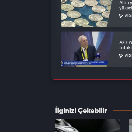
Altın 
yüksel
VID
Aziz Y
tutukl
VID
Şehri 
otopar
VID
İlginizi Çekebilir
ABD iç