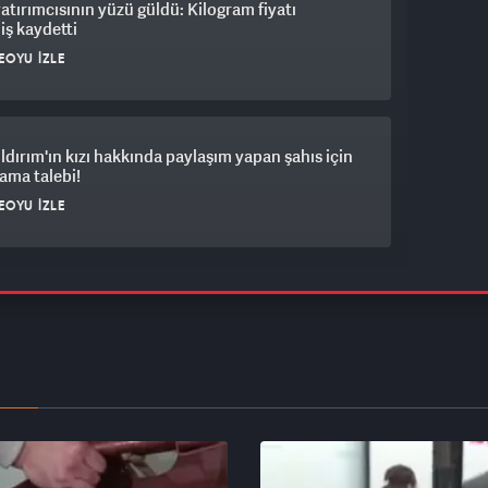
yatırımcısının yüzü güldü: Kilogram fiyatı
iş kaydetti
EOYU İZLE
ıldırım'ın kızı hakkında paylaşım yapan şahıs için
ama talebi!
EOYU İZLE
park krizi vurdu: Araç var, yer yok İstanbulluların
k çilesi bitmek bilmiyor
EOYU İZLE
in kritik istihdam verisi açıklandı