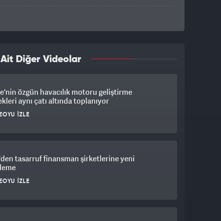
it Diğer Videolar
e'nin özgün havacılık motoru geliştirme
kleri aynı çatı altında toplanıyor
EOYU İZLE
en tasarruf finansman şirketlerine yeni
leme
EOYU İZLE