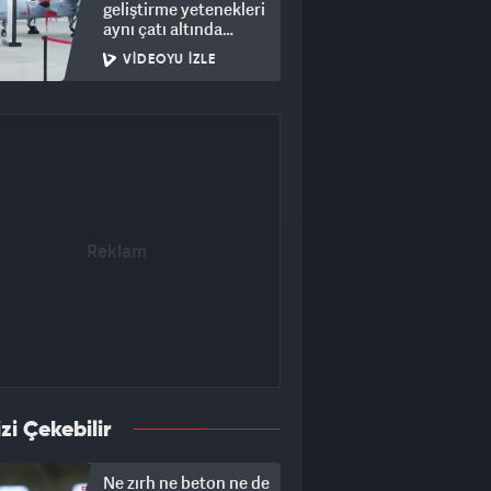
geliştirme yetenekleri
aynı çatı altında
toplanıyor
VIDEOYU İZLE
izi Çekebilir
Ne zırh ne beton ne de