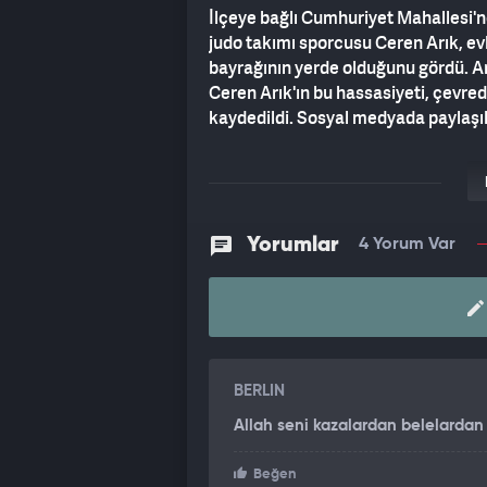
İlçeye bağlı Cumhuriyet Mahallesi'
judo takımı sporcusu Ceren Arık, evl
bayrağının yerde olduğunu gördü. Arı
Ceren Arık'ın bu hassasiyeti, çevr
kaydedildi. Sosyal medyada paylaşıla
'BAYRAK YERE DÜŞMEZ, GÖKLERD
Bayrak sevgisi ile büyük beğeni to
bakıyorduk, hava fırtınalıydı. Bayr
Yorumlar
4 Yorum Var
aşağı indim. Bayrağı aldım ve evimi
göklerde dalgalanır' dedim. Vatanımı
sosyal medyada görenlerden gelen te
'KIZIMIN DAVRANIŞI İLE GURUR 
BERLIN
Anne Meral Arık ise "Kızımın davranı
Allah seni kazalardan belelardan
Vatan ve bayrak sevgisi ile spor yet
kendimizi mutlu hissediyoruz. Bu vesi
Beğen