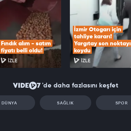
EOYU İZLE
İzmir Otogarı için 
tahliye kararı! 
Fındık alım - satım 
Yargıtay son noktayı 
fiyatı belli oldu!
koydu
İZLE
İZLE
'de daha fazlasını keşfet
DÜNYA
SAĞLIK
SPOR