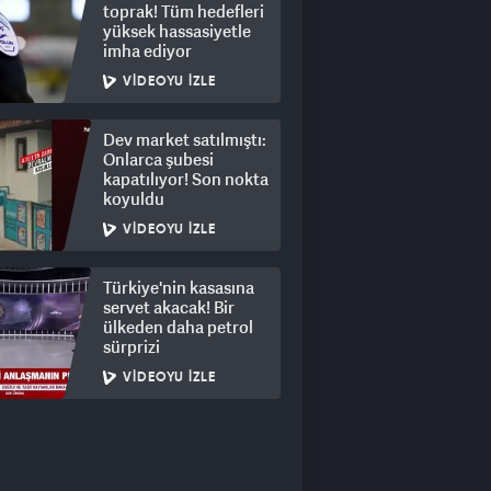
toprak! Tüm hedefleri
yüksek hassasiyetle
imha ediyor
VIDEOYU İZLE
Dev market satılmıştı:
Onlarca şubesi
kapatılıyor! Son nokta
koyuldu
VIDEOYU İZLE
Türkiye'nin kasasına
servet akacak! Bir
ülkeden daha petrol
sürprizi
VIDEOYU İZLE