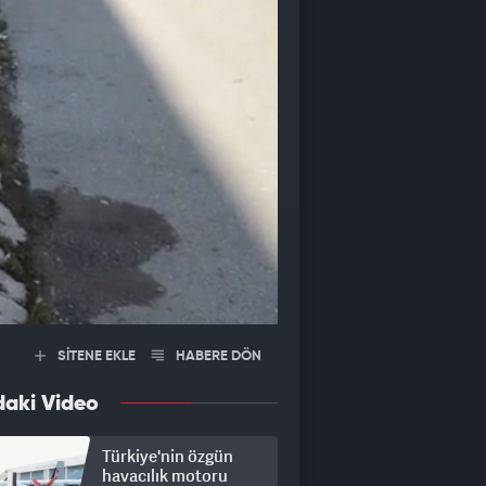
SİTENE EKLE
HABERE DÖN
daki Video
Türkiye'nin özgün
havacılık motoru