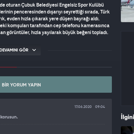
nde oturan Çubuk Belediyesi Engelsiz Spor Kulübü
erinin penceresinden dışarıyı seyrettiği sırada, Türk
k, evden hızla çıkarak yere düşen bayrağı aldı.
edeki komşuları tarafından cep telefonu kamerasınca
n görüntüler, hızla yayılarak büyük beğeni topladı.
E DALGALANIR'
DEVAMINI GÖR
playan Ceren Arık, "Dayımla pencerenden dışarıya
ağın düştüğünü gördük. Hızla, heyecanla, koşa koşa
ze götürdüm. Evdekilere 'Bayrağımız yere düşmez,
zı, milletimizi ve bayrağımız seviyoruz. Videoyu
BIR YORUM YAPIN
brikler de ayrıca beni mutlu etti" dedi.
DUYDUM'
17.06.2020
09:04
şı ile gurur duydum. Bu, vatan sevgisini gösterir.
İlgin
 korusun.
iştirme çabası içerisinde olduğumuz için ayrıca
le ile bayrak sevgimizin karşılığını, yine bu bayrak