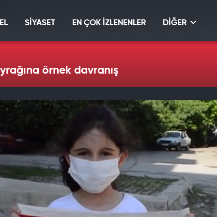
EL
SİYASET
EN ÇOK İZLENENLER
DİĞER
yrağına örnek davranış