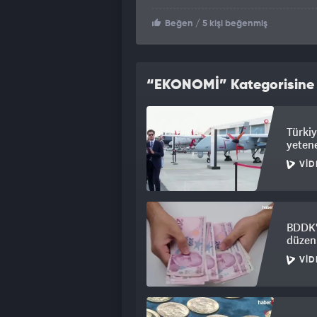
Beğen
/ 5 kişi beğenmiş
“EKONOMİ” Kategorisine A
Türkiy
yetene
VID
BDDK'd
düzen
VID