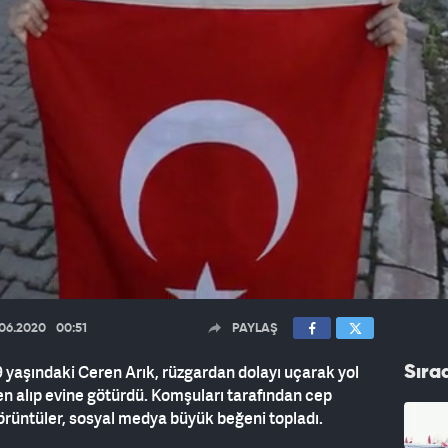
.06.2020
00:51
PAYLAŞ
 yaşındaki Ceren Arık, rüzgardan dolayı uçarak yol
Sıra
n alıp evine götürdü. Komşuları tarafından cep
rüntüler, sosyal medya büyük beğeni topladı.