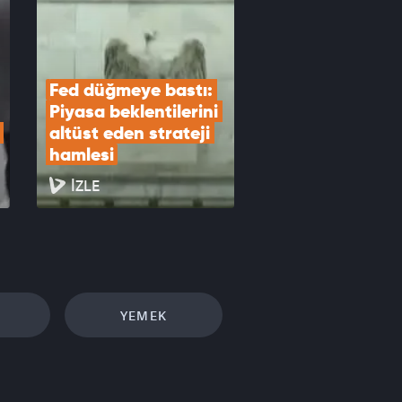
Fed düğmeye bastı: 
Piyasa beklentilerini 
altüst eden strateji 
hamlesi
İZLE
YEMEK