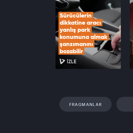
VID
Sürücülerin 
dikkatine aracı 
yanlış park 
konumuna almak 
şanzımanını 
bozabilir
İZLE
FRAGMANLAR