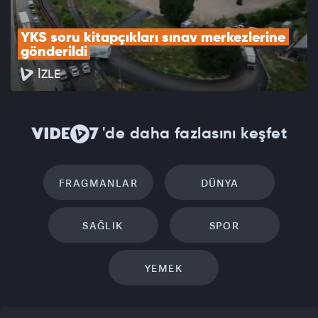
YKS soru kitapçıkları sınav merkezlerine 
gönderildi
İZLE
'de daha fazlasını keşfet
FRAGMANLAR
DÜNYA
SAĞLIK
SPOR
YEMEK