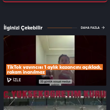
İlginizi Çekebilir
DAHA FAZLA
TikTok yayıncısı 1 aylık kazancını açıkladı, 
rakam inanılmaz
İZLE