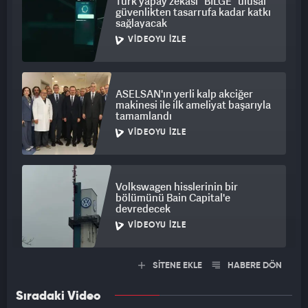
Türk yapay zekası "BİLGE" ulusal
güvenlikten tasarrufa kadar katkı
sağlayacak
VIDEOYU İZLE
ASELSAN'ın yerli kalp akciğer
makinesi ile ilk ameliyat başarıyla
tamamlandı
VIDEOYU İZLE
Volkswagen hisslerinin bir
bölümünü Bain Capital'e
devredecek
VIDEOYU İZLE
SİTENE EKLE
HABERE DÖN
Sıradaki Video