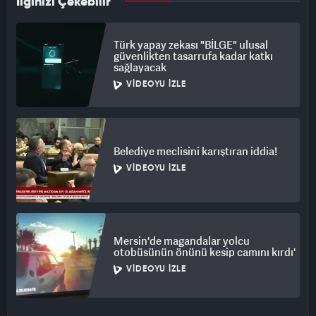
İlginizi Çekebilir
Türk yapay zekası "BİLGE" ulusal
güvenlikten tasarrufa kadar katkı
sağlayacak
VIDEOYU İZLE
Belediye meclisini karıştıran iddia!
VIDEOYU İZLE
Mersin'de magandalar yolcu
otobüsünün önünü kesip camını kırdı'
VIDEOYU İZLE