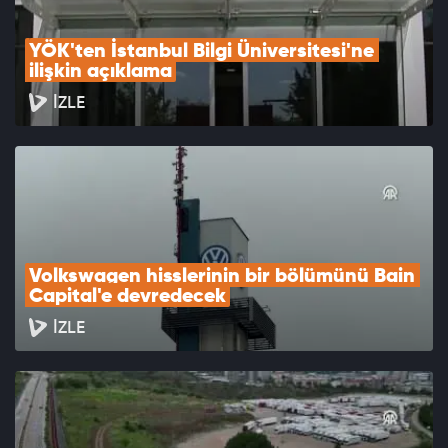
YÖK'ten İstanbul Bilgi Üniversitesi'ne 
ilişkin açıklama
İZLE
Volkswagen hisslerinin bir bölümünü Bain 
Capital'e devredecek
İZLE