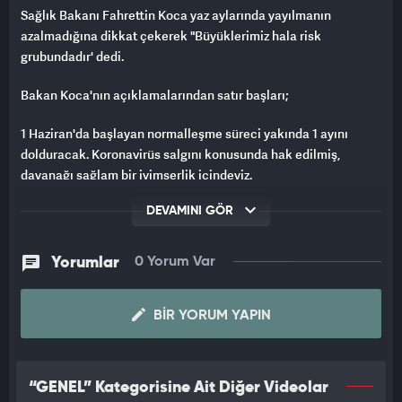
Sağlık Bakanı Fahrettin Koca yaz aylarında yayılmanın
azalmadığına dikkat çekerek "Büyüklerimiz hala risk
grubundadır' dedi.
Bakan Koca'nın açıklamalarından satır başları;
1 Haziran'da başlayan normalleşme süreci yakında 1 ayını
dolduracak. Koronavirüs salgını konusunda hak edilmiş,
dayanağı sağlam bir iyimserlik içindeyiz.
Kontrol dışı olayları hariç tutarsak, bugünkü hayatımız
DEVAMINI GÖR
tedbirlere bağlı kalarak planlarımızı uygulayacağımız bir
hayattır. Kontrollü sosyal hayatla hayat kalitemiz daha da
Yorumlar
0 Yorum Var
artacaktır.
Kontrol dışı gelişmeleri ayrı tututarsak, önümüzdeki günlerin
BIR YORUM YAPIN
bu yaz günleri gibi aydınlık olacağına güçlü gerekçelerimiz var.
TEST SAYIMIZ 3 MİLYONU GEÇTİ
“GENEL” Kategorisine Ait Diğer Videolar