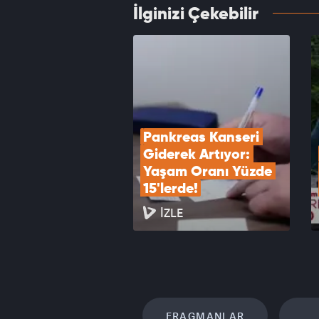
İlginizi Çekebilir
Sözüm
VID
Pankreas Kanseri 
Giderek Artıyor: 
Yaşam Oranı Yüzde 
15'lerde!
İZLE
FRAGMANLAR