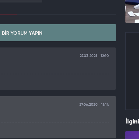
BIR YORUM YAPIN
27.03.2021
12:10
27.06.2020
11:14
İlgin