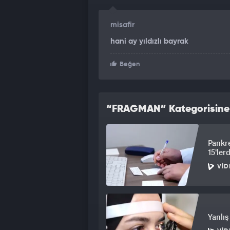
misafir
hani ay yıldızlı bayrak
Beğen
“FRAGMAN” Kategorisine A
Pankre
15'ler
VID
Yanlış