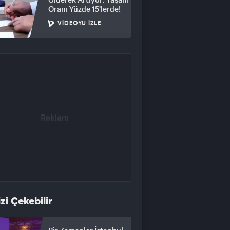
Oranı Yüzde 15'lerde!
VIDEOYU İZLE
izi Çekebilir