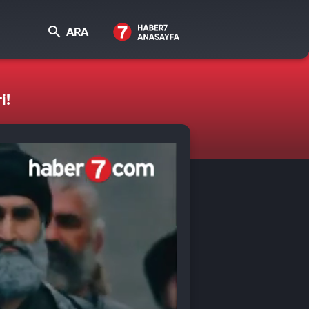
ARA
i!