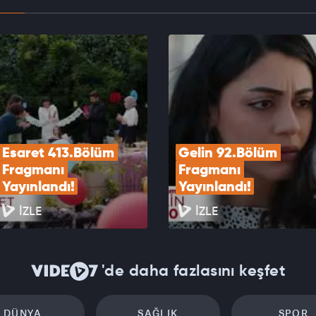
 Var Sevdaya 40. Bölüm Fragmanı!
EOYU İZLE
Esaret 413.Bölüm 
Gelin 92.Bölüm 
Fragmanı 
Fragmanı 
Yayınlandı!
Yayınlandı!
İZLE
İZLE
'de daha fazlasını keşfet
DÜNYA
SAĞLIK
SPOR