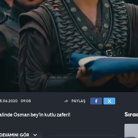
5.06.2020
09:08
PAYLAŞ
linde Osman bey'in kutlu zaferi!
Sıra
DEVAMINI GÖR