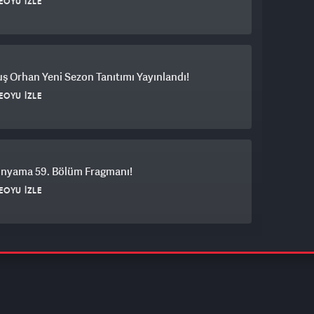
EOYU İZLE
ş Orhan Yeni Sezon Tanıtımı Yayınlandı!
EOYU İZLE
ünyama 59. Bölüm Fragmanı!
EOYU İZLE
 Sözüm 129. Bölüm Fragmanı!
EOYU İZLE