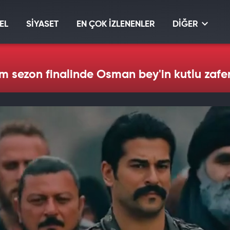
EL
SİYASET
EN ÇOK İZLENENLER
DİĞER
 sezon finalinde Osman bey'in kutlu zafer