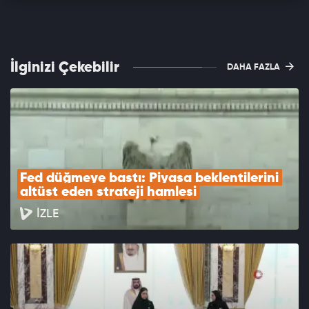
İlginizi Çekebilir
DAHA FAZLA
Fed düğmeye bastı: Piyasa beklentilerini 
altüst eden strateji hamlesi
İZLE