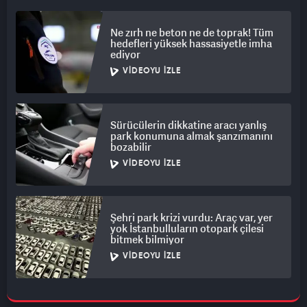
Ne zırh ne beton ne de toprak! Tüm
hedefleri yüksek hassasiyetle imha
ediyor
VIDEOYU İZLE
Sürücülerin dikkatine aracı yanlış
park konumuna almak şanzımanını
bozabilir
VIDEOYU İZLE
Şehri park krizi vurdu: Araç var, yer
yok İstanbulluların otopark çilesi
bitmek bilmiyor
VIDEOYU İZLE