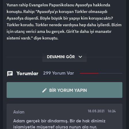
Yunan rahip Evangelos Papanikolaou Ayasofya hakkında
konuştu. Rahip: ''Ayasofya’yı koruyan Türkler olmasaydı
Ayasofya düşerdi. Böyle büyük bir yapıyı kim koruyacaktı?
Türkler korudu. Türkler nerede vardıysa hep daha iyilerdi. Bizim
için utanç verici ama bu gerçek. Girit’te daha iyi manastır
sistemi vardı.'' diye konuştu.
DEVAMINI GÖR
Yorumlar
299 Yorum Var
BIR YORUM YAPIN
18.05.2021
16:24
Aslan
Adam gerçek bir dindarmış. Bir de hak dinimiz
islamiyetle müşerref olursa nurun ala nur.