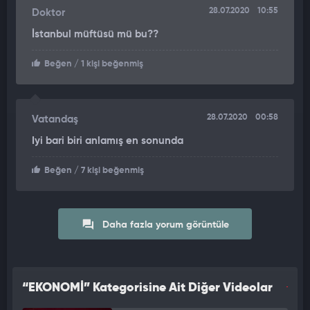
28.07.2020
10:55
Doktor
İstanbul müftüsü mü bu??
Beğen
/ 1 kişi beğenmiş
28.07.2020
00:58
Vatandaş
Iyi bari biri anlamış en sonunda
Beğen
/ 7 kişi beğenmiş
Daha fazla yorum görüntüle
“EKONOMİ” Kategorisine Ait Diğer Videolar