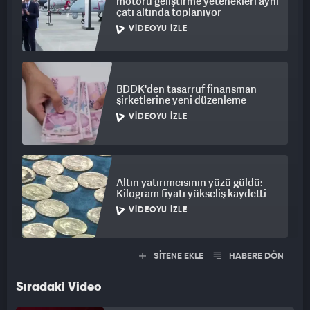
motoru geliştirme yetenekleri aynı
çatı altında toplanıyor
VIDEOYU İZLE
BDDK'den tasarruf finansman
şirketlerine yeni düzenleme
VIDEOYU İZLE
Altın yatırımcısının yüzü güldü:
Kilogram fiyatı yükseliş kaydetti
VIDEOYU İZLE
SİTENE EKLE
HABERE DÖN
Sıradaki Video