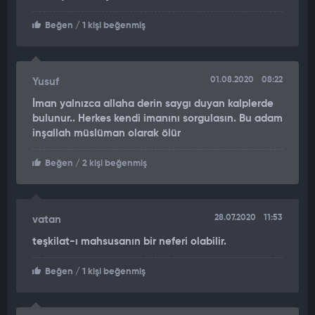
Beğen
/ 1 kişi beğenmiş
01.08.2020
08:22
Yusuf
İman yalnızca allaha derin saygı duyan kalplerde
bulunur.. Herkes kendi imanını sorgulasın. Bu adam
inşallah müslüman olarak ölür
Beğen
/ 2 kişi beğenmiş
28.07.2020
11:53
vatan
teşkilat-ı mahsusanın bir neferi olabilir.
Beğen
/ 1 kişi beğenmiş