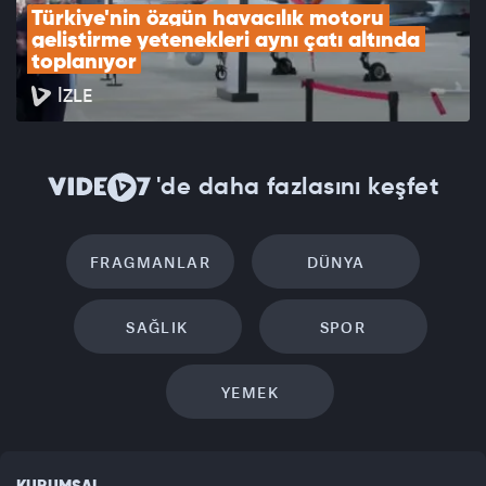
Türkiye'nin özgün havacılık motoru 
geliştirme yetenekleri aynı çatı altında 
toplanıyor
İZLE
'de daha fazlasını keşfet
FRAGMANLAR
DÜNYA
SAĞLIK
SPOR
YEMEK