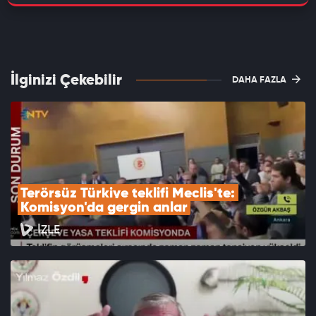
İlginizi Çekebilir
DAHA FAZLA
Terörsüz Türkiye teklifi Meclis'te: 
Komisyon'da gergin anlar
İZLE