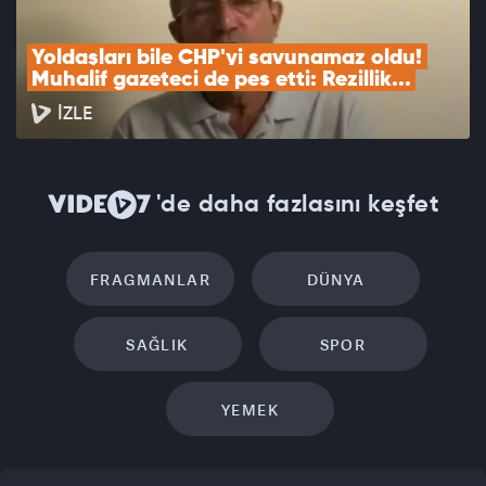
Yoldaşları bile CHP'yi savunamaz oldu! 
Muhalif gazeteci de pes etti: Rezillik...
İZLE
'de daha fazlasını keşfet
FRAGMANLAR
DÜNYA
SAĞLIK
SPOR
YEMEK