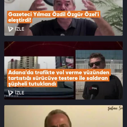
Gazeteci Yılmaz Özdil Özgür Özel'i 
eleştirdi!
İZLE
Adana'da trafikte yol verme yüzünden 
tartıştığı sürücüye testere ile saldıran 
şüpheli tutuklandı
İZLE