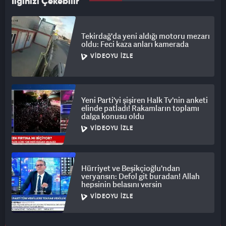
İlginizi Çekebilir
Tekirdağ'da yeni aldığı motoru mezarı
oldu: Feci kaza anları kamerada
VIDEOYU İZLE
Yeni Parti'yi şişiren Halk Tv'nin anketi
elinde patladı! Rakamların toplamı
dalga konusu oldu
VIDEOYU İZLE
Hürriyet ve Beşikçioğlu'ndan
veryansın: Defol git buradan! Allah
hepsinin belasını versin
VIDEOYU İZLE