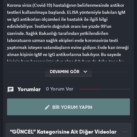
Korona virüs (Covid-19) hastalığının belirlenmesinde antikor
testleri kullanılmaya başlandı. ELISA yöntemiyle bakılan IgM
ve IgG antikorları ölçümleri ile hastalık ile ilgili bilgi
edinilebiliyor. Testlerin doğruluk oranı ise yüzde 99'un
üzerinde. Sağlık Bakanlığı tarafından yetkilendirilen
laboratuarın uzman sağlık ekipleri evde koronavirüs testi
yaptırmak isteyen vatandaşların evine gidiyor. Evde kan örneği
alınan kişinin IgM ve IgG antikorlarına bakılıyor. Bu sayede
kişinin hem koronavirüs olup olmadığı hem de daha önce bu
hastalığı geçirip geçirmediği ortaya çıkıyor.
DEVAMINI GÖR
Özellikle Kurban Bayramı tatili sırasında tatil beldelerinde
sosyal mesafe ve hijyen kurallarının ihmal edildiğine dikkat
Yorumlar
0 Yorum Var
çeken Onkoloji Uzmanı Dr. Yıldıray Tanrıver bu anlamda testler
birlikte daha rahat olunacağını ifade ederek, "Özellikle
BIR YORUM YAPIN
bayramda tatil beldelerinde fiziksel mesafe ve hijyen
kurallarına uyumda sıkıntılar yaşandığını hepimiz gözlemledik.
Tatil dönüşünde hem kendimizi hem de çevremizdekileri
korumak ve riskimizi bilerek önlemlerimizi almak için test
“GÜNCEL” Kategorisine Ait Diğer Videolar