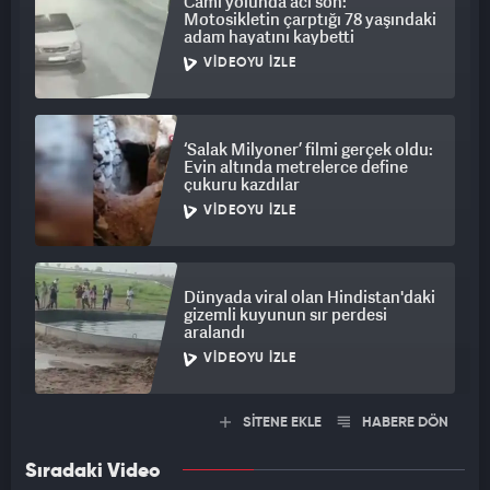
Cami yolunda acı son:
sonuç daha da önemli bir hal almaktadır.
Motosikletin çarptığı 78 yaşındaki
adam hayatını kaybetti
Antikor testleri kişilerden kan alımı ile gerçekleştirilir. Kan
VIDEOYU İZLE
alımı için herhangi bir sağlık merkezine başvurulmasına gerek
yoktur. Konusunda uzman personeller tam koruyucu
donanımlar ile evinize ya da iş yerinize gelerek kısa süre
‘Salak Milyoner’ filmi gerçek oldu:
içerisinde kan alım işlemini gerçekleştirmekte ve sonuçlar en
Evin altında metrelerce define
geç 24 saat içerisinde iletilmektedir."
çukuru kazdılar
VIDEOYU İZLE
Dünyada viral olan Hindistan'daki
gizemli kuyunun sır perdesi
aralandı
VIDEOYU İZLE
SİTENE EKLE
HABERE DÖN
Sıradaki Video