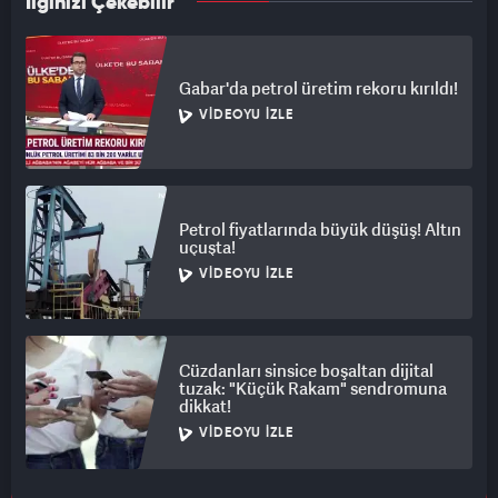
İlginizi Çekebilir
Gabar'da petrol üretim rekoru kırıldı!
VIDEOYU İZLE
Petrol fiyatlarında büyük düşüş! Altın
uçuşta!
VIDEOYU İZLE
Cüzdanları sinsice boşaltan dijital
tuzak: "Küçük Rakam" sendromuna
dikkat!
VIDEOYU İZLE