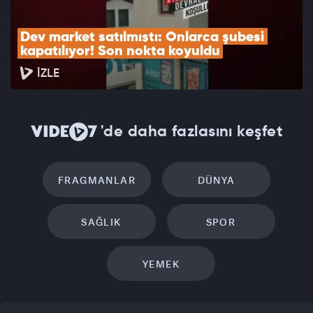
Dev market satılmıştı: Onlarca şubesi 
kapatılıyor! Son nokta koyuldu
İZLE
'de daha fazlasını keşfet
FRAGMANLAR
DÜNYA
SAĞLIK
SPOR
YEMEK