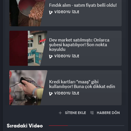
Fındık alım - satım fiyatı belli oldu!
VIDEOYU İZLE
Dev market satılmıştı: Onlarca
şubesi kapatılıyor! Son nokta
koyuldu
VIDEOYU İZLE
Kredi kartları "maaş" gibi
kullanılıyor! Buna çok dikkat edin
VIDEOYU İZLE
SİTENE EKLE
HABERE DÖN
Sıradaki Video