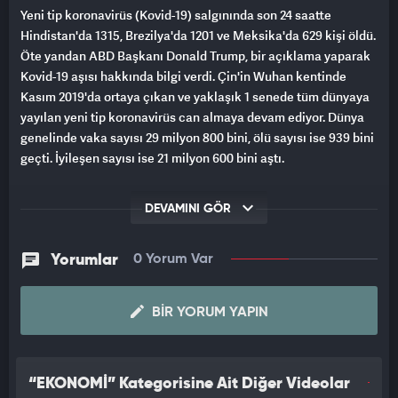
Yeni tip koronavirüs (Kovid-19) salgınında son 24 saatte
Hindistan'da 1315, Brezilya'da 1201 ve Meksika'da 629 kişi öldü.
Öte yandan ABD Başkanı Donald Trump, bir açıklama yaparak
Kovid-19 aşısı hakkında bilgi verdi. Çin'in Wuhan kentinde
Kasım 2019'da ortaya çıkan ve yaklaşık 1 senede tüm dünyaya
yayılan yeni tip koronavirüs can almaya devam ediyor. Dünya
genelinde vaka sayısı 29 milyon 800 bini, ölü sayısı ise 939 bini
geçti. İyileşen sayısı ise 21 milyon 600 bini aştı.
ÜLKE ÜLKE SON DURUM
DEVAMINI GÖR
Hindistan Sağlık Bakanlığından yapılan açıklamaya göre,
ülkede 1315 kişinin daha yaşamını yitirmesiyle Kovid-19'dan
Yorumlar
0 Yorum Var
ölenlerin sayısı 82 bin 91'e yükseldi. Hindistan'da son 24 saatte
90 bin 123 yeni Kovid-19 vakası tespit edildi, toplam vaka sayısı
BIR YORUM YAPIN
5 milyon 20 bin 359'a çıktı. Brezilya Sağlık Bakanlığının
verilerine göre, 1201 kişinin yaşamını yitirmesiyle ülkedeki
virüs kaynaklı ölü sayısı 133 bin 207'ye, vaka sayısı da 38 bin
689 artarak 4 milyon 384 bin 299'a yükseldi. Meksika Sağlık
“EKONOMİ” Kategorisine Ait Diğer Videolar
Bakanlığının verilerine göre, ülkede son 24 saatte Kovid-19