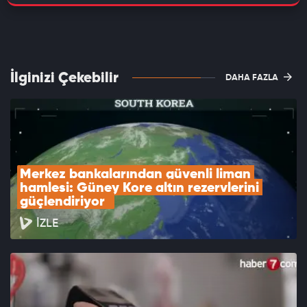
İlginizi Çekebilir
DAHA FAZLA
Merkez bankalarından güvenli liman 
hamlesi: Güney Kore altın rezervlerini 
güçlendiriyor  
İZLE