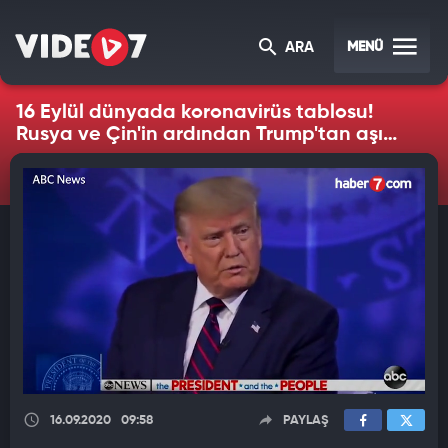
MENÜ
ARA
16 Eylül dünyada koronavirüs tablosu!
Rusya ve Çin'in ardından Trump'tan aşı
müjdesi
16.09.2020
09:58
PAYLAŞ