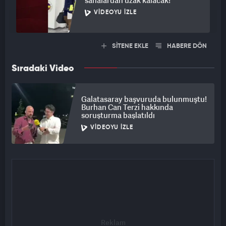
sahalardan uzak kalacak!
VIDEOYU İZLE
SİTENE EKLE
HABERE DÖN
Sıradaki Video
Galatasaray başvuruda bulunmuştu!
Burhan Can Terzi hakkında
soruşturma başlatıldı
VIDEOYU İZLE