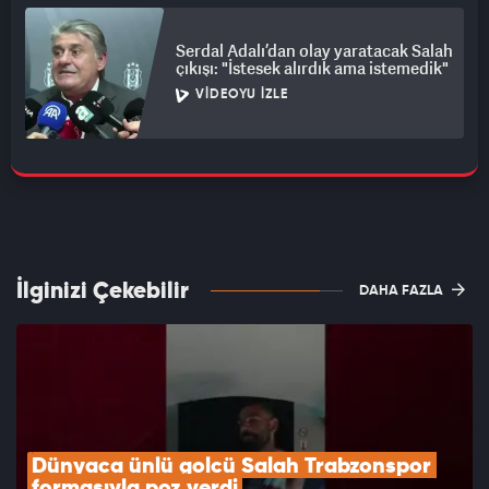
Serdal Adalı’dan olay yaratacak Salah
çıkışı: "İstesek alırdık ama istemedik"
VIDEOYU İZLE
İlginizi Çekebilir
DAHA FAZLA
Dünyaca ünlü golcü Salah Trabzonspor 