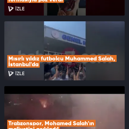
formasıyla poz verdi
İZLE
Mısırlı yıldız futbolcu Muhammed Salah, 
İstanbul'da
İZLE
Trabzonspor, Mohamed Salah'ın 