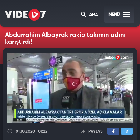
MENÜ
ARA
Abdurrahim Albayrak rakip takımın adını
karıştırdı!
01.10.2020
01:22
PAYLAŞ