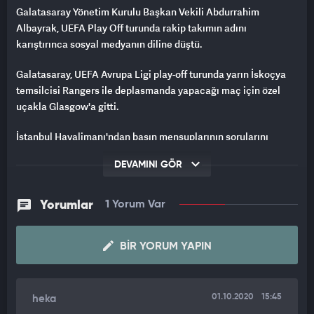
Galatasaray Yönetim Kurulu Başkan Vekili Abdurrahim
Albayrak, UEFA Play Off turunda rakip takımın adını
karıştırınca sosyal medyanın diline düştü.
Galatasaray, UEFA Avrupa Ligi play-off turunda yarın İskoçya
temsilcisi Rangers ile deplasmanda yapacağı maç için özel
uçakla Glasgow'a gitti.
İstanbul Havalimanı'ndan basın mensuplarının sorularını
cevaplayan Galatasaray Yönetim Kurulu Başkan Vekili
DEVAMINI GÖR
Abdurrahim Albayrak, rakip takımın adını karıştırdı.
İSKOÇ TAKIMIYLA İSVİÇRE TAKIMINI KARIŞTIRDI
Yorumlar
1 Yorum Var
Albayrak canlı yayında yaptığı açıklamada "Yarın akşam
Grasshopper ile oynayacağımız maçın önemini biliyoruz"
BIR YORUM YAPIN
ifadelerini kullanınca sosyal medyanın da diline düştü.
Twitter'da atılan binlerce tweetin ardından "Grasshopper"
01.10.2020
15:45
heka
başlığı Türkiye gündemine oturdu.