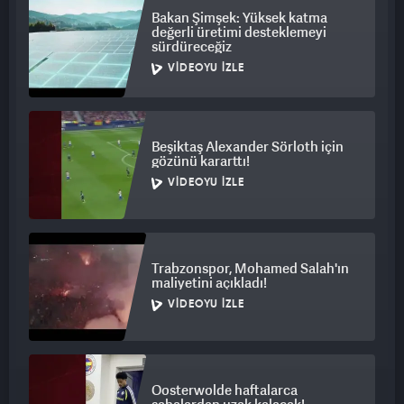
Bakan Şimşek: Yüksek katma
değerli üretimi desteklemeyi
sürdüreceğiz
VIDEOYU İZLE
Beşiktaş Alexander Sörloth için
gözünü kararttı!
VIDEOYU İZLE
Trabzonspor, Mohamed Salah'ın
maliyetini açıkladı!
VIDEOYU İZLE
Oosterwolde haftalarca