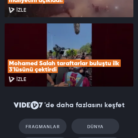
maliyetini açıkladı!
İZLE
Mohamed Salah taraftarlar buluştu ilk 
3'lüsünü çektirdi
İZLE
'de daha fazlasını keşfet
FRAGMANLAR
DÜNYA