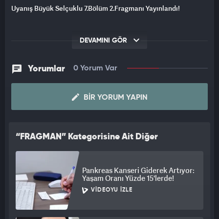
Uyanış Büyük Selçuklu 7.Bölüm 2.Fragmanı Yayınlandı!
DEVAMINI GÖR
Yorumlar
0 Yorum Var
BIR YORUM YAPIN
“FRAGMAN” Kategorisine Ait Diğer
Videolar
Pankreas Kanseri Giderek Artıyor:
Yaşam Oranı Yüzde 15'lerde!
VIDEOYU İZLE