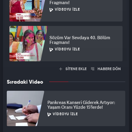
Fragmanı!
VIDEOYU İZLE
Sözüm Var Sevdaya 40. Bölüm
Fragmanı!
VIDEOYU İZLE
SİTENE EKLE
HABERE DÖN
Sıradaki Video
Pankreas Kanseri Giderek Artıyor:
Yaşam Oranı Yüzde 15'lerde!
VIDEOYU İZLE