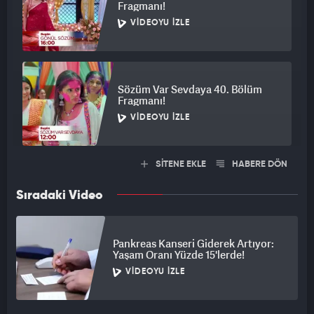
Fragmanı!
VIDEOYU İZLE
Sözüm Var Sevdaya 40. Bölüm
Fragmanı!
VIDEOYU İZLE
SİTENE EKLE
HABERE DÖN
Sıradaki Video
Pankreas Kanseri Giderek Artıyor:
Yaşam Oranı Yüzde 15'lerde!
VIDEOYU İZLE