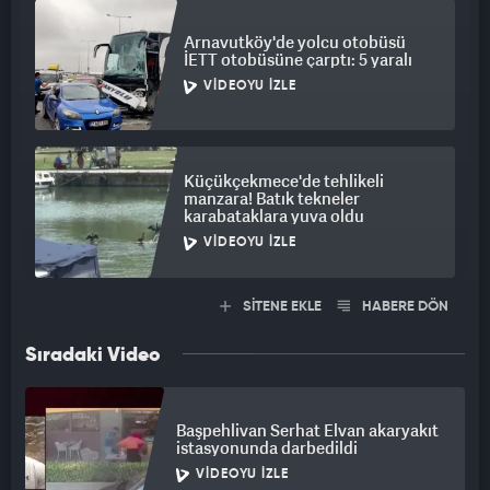
Arnavutköy'de yolcu otobüsü
İETT otobüsüne çarptı: 5 yaralı
VIDEOYU İZLE
Küçükçekmece'de tehlikeli
manzara! Batık tekneler
karabataklara yuva oldu
VIDEOYU İZLE
SİTENE EKLE
HABERE DÖN
Sıradaki Video
Başpehlivan Serhat Elvan akaryakıt
istasyonunda darbedildi
VIDEOYU İZLE