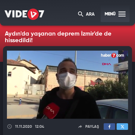
MENÜ
ARA
Aydın'da yaşanan deprem İzmir'de de
hissedildi!
11.11.2020
12:04
PAYLAŞ