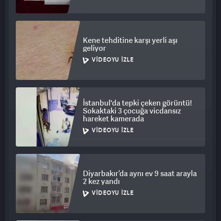
Kene tehditine karşı yerli aşı
geliyor
VIDEOYU İZLE
İstanbul'da tepki çeken görüntü!
Sokaktaki 3 çocuğa vicdansız
hareket kamerada
VIDEOYU İZLE
Diyarbakır’da aynı ev 9 saat arayla
2 kez yandı
VIDEOYU İZLE