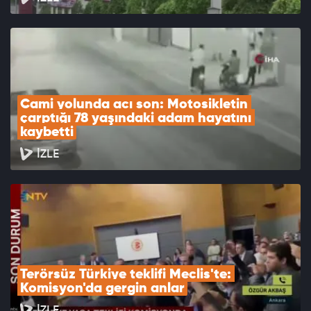
Cami yolunda acı son: Motosikletin 
çarptığı 78 yaşındaki adam hayatını 
kaybetti
İZLE
Terörsüz Türkiye teklifi Meclis'te: 
Komisyon'da gergin anlar
İZLE