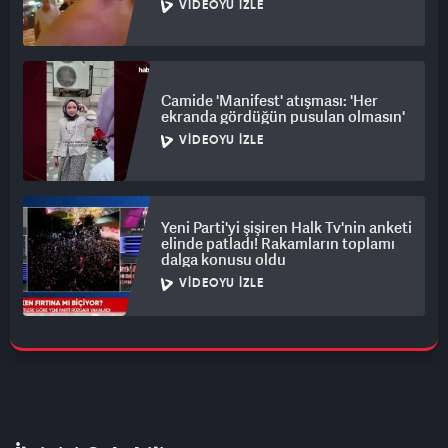
VIDEOYU İZLE
Camide 'Manifest' atışması: 'Her
ekranda gördüğün pusulan olmasın'
VIDEOYU İZLE
Yeni Parti'yi şişiren Halk Tv'nin anketi
elinde patladı! Rakamların toplamı
dalga konusu oldu
VIDEOYU İZLE