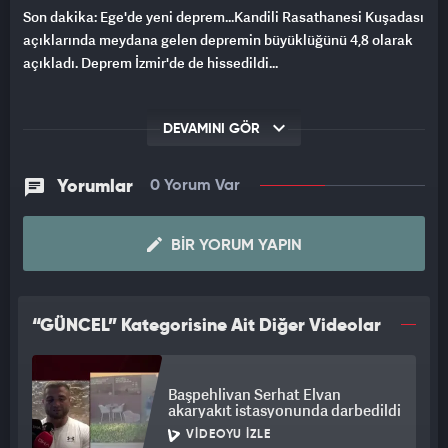
Son dakika: Ege'de yeni deprem...Kandili Rasathanesi Kuşadası
açıklarında meydana gelen depremin büyüklüğünü 4,8 olarak
açıkladı. Deprem İzmir'de de hissedildi...
DEVAMINI GÖR
Yorumlar
0 Yorum Var
BIR YORUM YAPIN
“GÜNCEL” Kategorisine Ait Diğer Videolar
Başpehlivan Serhat Elvan
akaryakıt istasyonunda darbedildi
VIDEOYU İZLE