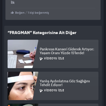
İlk
Beğen
/ 1 kişi beğenmiş
“FRAGMAN” Kategorisine Ait Diğer
Videolar
Pankreas Kanseri Giderek Artıyor:
Yaşam Oranı Yüzde 15'lerde!
VIDEOYU İZLE
Yanlış Aydınlatma Göz Sağlığını
Tehdit Ediyor!
VIDEOYU İZLE