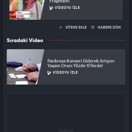
Fragmanı!
VIDEOYU İZLE
SİTENE EKLE
HABERE DÖN
Sıradaki Video
Pankreas Kanseri Giderek Artıyor:
Yaşam Oranı Yüzde 15'lerde!
VIDEOYU İZLE