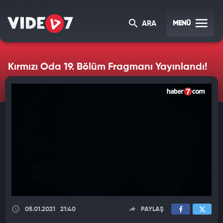
MENÜ
ARA
Kırmızı Oda 19. Bölüm Fragmanı Yayınlandı!
05.01.2021
21:40
PAYLAŞ