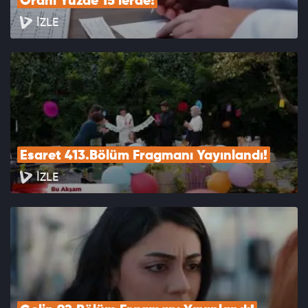
Oranı Yüzde 15'lerde!
İZLE
Esaret 413.Bölüm Fragmanı Yayınlandı!
İZLE