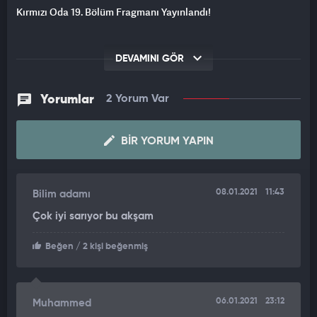
Kırmızı Oda 19. Bölüm Fragmanı Yayınlandı!
DEVAMINI GÖR
Yorumlar
2 Yorum Var
BIR YORUM YAPIN
08.01.2021
11:43
Bilim adamı
Çok iyi sarıyor bu akşam
Beğen
/ 2 kişi beğenmiş
06.01.2021
23:12
Muhammed