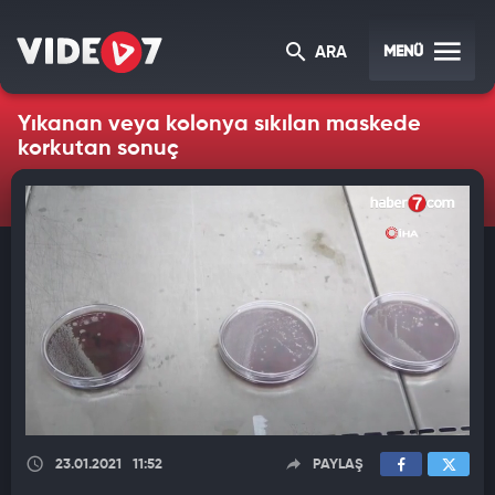
MENÜ
ARA
Yıkanan veya kolonya sıkılan maskede
korkutan sonuç
23.01.2021
11:52
PAYLAŞ