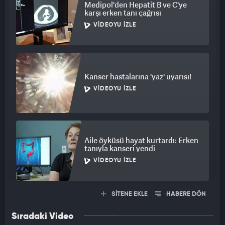
Medipol'den Hepatit B ve C'ye
karşı erken tanı çağrısı
VIDEOYU İZLE
Kanser hastalarına 'yaz' uyarısı!
VIDEOYU İZLE
Aile öyküsü hayat kurtardı: Erken
tanıyla kanseri yendi
VIDEOYU İZLE
SİTENE EKLE
HABERE DÖN
Sıradaki Video