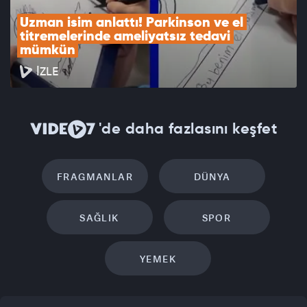
Uzman isim anlattı! Parkinson ve el 
titremelerinde ameliyatsız tedavi 
mümkün
İZLE
'de daha fazlasını keşfet
FRAGMANLAR
DÜNYA
SAĞLIK
SPOR
YEMEK