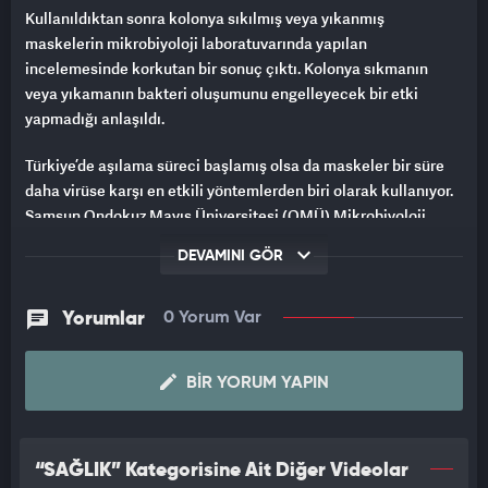
Kullanıldıktan sonra kolonya sıkılmış veya yıkanmış
maskelerin mikrobiyoloji laboratuvarında yapılan
incelemesinde korkutan bir sonuç çıktı. Kolonya sıkmanın
veya yıkamanın bakteri oluşumunu engelleyecek bir etki
yapmadığı anlaşıldı.
Türkiye’de aşılama süreci başlamış olsa da maskeler bir süre
daha virüse karşı en etkili yöntemlerden biri olarak kullanıyor.
Samsun Ondokuz Mayıs Üniversitesi (OMÜ) Mikrobiyoloji
Laboratuvarı tarafından, kullanıldıktan sonra kolonya sıkılmış
DEVAMINI GÖR
veya yıkanmış maskeler incelendi. İncelemede, kullanılan tıbbi
maskelere kolonya sıkmanın veya yıkamanın bakteri
oluşumunu engelleyecek bir etki yapmadığı belirlendi.
Yorumlar
0 Yorum Var
Korona virüs pandemi sürecinde maske kullanımın ne kadar
BIR YORUM YAPIN
önemli olduğu bütün bilim camiası tarafından kabul edildi.
Doğru kullanıldığı takdirde virüsten koruyan maskeler yanlış
kullanıldığı zaman tehlike saçıyor. OMÜ Mikrobiyoloji
Anabilim Dalında görevli akademisyenler tarafından yapılan
“SAĞLIK” Kategorisine Ait Diğer Videolar
testte, tıbbı maskelere kolonya sıkmak veya yıkamanın bakteri