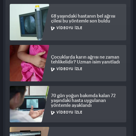
oluşumunu engelleyici bir etkisi olmadığı laboratuvar
ortamında gözlemlendi. 1 gün kullanılmış normal maske,
68 yaşındaki hastanın bel ağrısı
çilesi bu yöntemle son buldu
kolonya sıkılmış maske ve yıkanmış maskelerin bakteri
yoğunluğuna bakıldığı zaman aralarında neredeyse fark
VIDEOYU İZLE
olmamasının endişe uyandırıcı olduğu gözler önüne serildi.
Çocuklarda karın ağrısı ne zaman
tehlikelidir? Uzman isim yanıtladı
VIDEOYU İZLE
70 gün yoğun bakımda kalan 72
yaşındaki hasta uygulanan
yöntemle ayaklandı
VIDEOYU İZLE