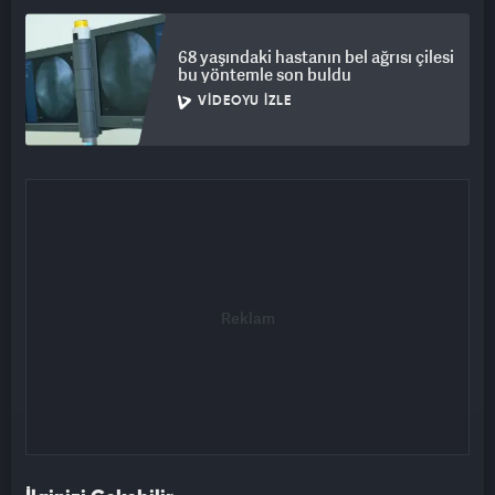
68 yaşındaki hastanın bel ağrısı çilesi
bu yöntemle son buldu
VIDEOYU İZLE