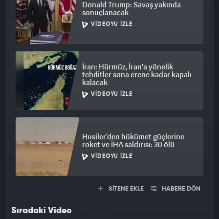
Donald Trump: Savaş yakında
sonuçlanacak
VIDEOYU İZLE
İran: Hürmüz, İran'a yönelik
tehditler sona erene kadar kapalı
kalacak
VIDEOYU İZLE
Husiler’den hükümet güçlerine
roket ve İHA saldırısı: 30 ölü
VIDEOYU İZLE
SİTENE EKLE
HABERE DÖN
Sıradaki Video