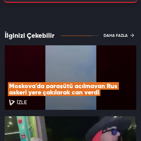
İlginizi Çekebilir
DAHA FAZLA
Moskova'da paraşütü açılmayan Rus 
askeri yere çakılarak can verdi
İZLE