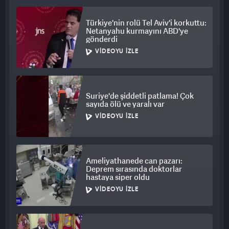
Tümen nehri üzerindeki tren yolu köprüsü üstünden geçen
Türkiye'nin rolü Tel Aviv'i korkuttu:
Netanyahu kurmayını ABD'ye
diplomat ve ailelerinin, 1 kilometreden fazla yolu bu şekilde
gönderdi
geçtiği aktarılırken ardından Vladivostok’a geçtikleri ve tahsis
VIDEOYU İZLE
edilen araçlarla evlerine gönderildikleri belirtildi.
Savunma Bakanlığı, Kuzey Kore Büyükelçiliği’nde çalışan
diplomatların ve ailelerin dönüş anlarına dair fotoğraf ve
Suriye'de şiddetli patlama! Çok
görüntüler paylaşırken, bu ilginç geri dönüş anları Rusya’nın
sayıda ölü ve yaralı var
gündemine oturdu.
VIDEOYU İZLE
Ameliyathanede can pazarı:
Deprem sırasında doktorlar
hastaya siper oldu
VIDEOYU İZLE