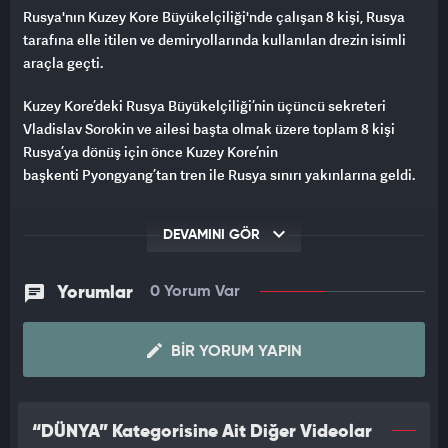
Rusya'nın Kuzey Kore Büyükelçiliği'nde çalışan 8 kişi, Rusya
tarafına elle itilen ve demiryollarında kullanılan drezin isimli
araçla geçti.
Kuzey Kore’deki Rusya Büyükelçiliği’nin üçüncü sekreteri
Vladislav Sorokin ve ailesi başta olmak üzere toplam 8 kişi
Rusya’ya dönüş için önce Kuzey Kore’nin
başkenti Pyongyang’tan tren ile Rusya sınırı yakınlarına geldi.
32 saat süren tren yolculuğunun ardından otobüse binen
DEVAMINI GÖR
çalışanlar, 2 saatlik yolculuğun ardından Rusya sınırına ulaştı.
Korona virüs salgını nedeniyle kapalı olan sınırdan Rus
diplomatların ve ailelerinin ülkeye dönüş anları ise oldukça
Yorumlar
0 Yorum Var
zorlu oldu.
Rusya Savunma Bakanlığı, Kuzey Kore’den dönüş yapan aileler
BIR YORUM YAPIN
için demiryolu işçilerinin kullandığı drezin isimli motorsuz
demiryolu aracının dizayn edildiğini, bavulların ve çocukların
bu araca konulduğunu yetişkinlerin ise aracı elleriyle iterek
“DÜNYA” Kategorisine Ait Diğer Videolar
Rusya tarafına geçtiğini ifade etti.