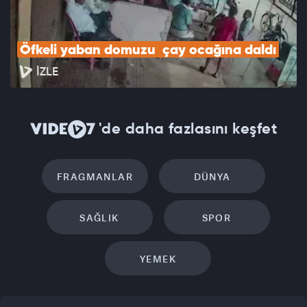
Öfkeli yaban domuzu  çay ocağına daldı
İZLE
'de daha fazlasını keşfet
FRAGMANLAR
DÜNYA
SAĞLIK
SPOR
YEMEK