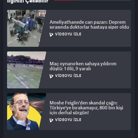
İlginizi Çekebilir
Ameliyathanede can pazarı: Deprem
sırasında doktorlar hastaya siper oldu
VIDEOYU İZLE
Maç oynanırken sahaya yıldırım
düştü: 1 ölü, 9 yaralı
VIDEOYU İZLE
Moshe Feiglin'den skandal çağrı:
Türkiye'ye bırakamayız, 800 bin kişi
için derhal sürgün!
VIDEOYU İZLE