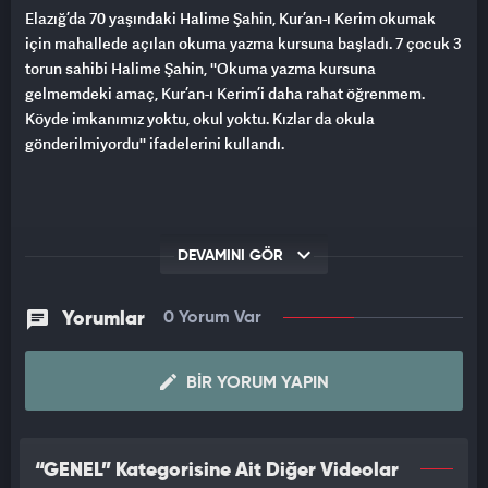
Elazığ’da 70 yaşındaki Halime Şahin, Kur’an-ı Kerim okumak
için mahallede açılan okuma yazma kursuna başladı. 7 çocuk 3
torun sahibi Halime Şahin, ''Okuma yazma kursuna
gelmemdeki amaç, Kur’an-ı Kerim’i daha rahat öğrenmem.
Köyde imkanımız yoktu, okul yoktu. Kızlar da okula
gönderilmiyordu'' ifadelerini kullandı.
DEVAMINI GÖR
Yorumlar
0 Yorum Var
BIR YORUM YAPIN
“GENEL” Kategorisine Ait Diğer Videolar