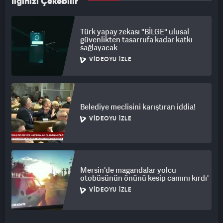
İlginizi Çekebilir
Türk yapay zekası "BİLGE" ulusal
güvenlikten tasarrufa kadar katkı
sağlayacak
VIDEOYU İZLE
Belediye meclisini karıştıran iddia!
VIDEOYU İZLE
Mersin'de magandalar yolcu
otobüsünün önünü kesip camını kırdı'
VIDEOYU İZLE