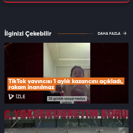
İlginizi Çekebilir
DAHA FAZLA
TikTok yayıncısı 1 aylık kazancını açıkladı, 
rakam inanılmaz
İZLE