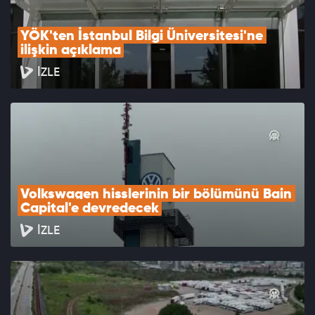
YÖK'ten İstanbul Bilgi Üniversitesi'ne 
ilişkin açıklama
İZLE
Volkswagen hisslerinin bir bölümünü Bain 
Capital'e devredecek
İZLE