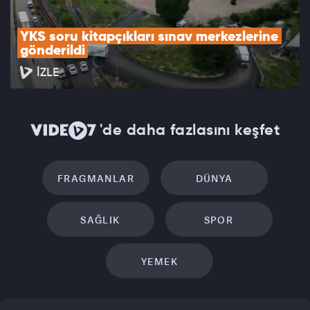
YKS soru kitapçıkları sınav merkezlerine 
gönderildi
İZLE
'de daha fazlasını keşfet
FRAGMANLAR
DÜNYA
SAĞLIK
SPOR
YEMEK