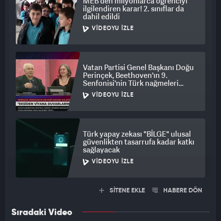
MEB'den milyonlarca öğrenciyi
ilgilendiren karar! 2. sınıflar da
dahil edildi
VIDEOYU İZLE
Vatan Partisi Genel Başkanı Doğu
Perinçek, Beethoven'ın 9.
Senfonisi'nin Türk nağmeleri
taşığını iddia etti
VIDEOYU İZLE
Türk yapay zekası "BİLGE" ulusal
güvenlikten tasarrufa kadar katkı
sağlayacak
VIDEOYU İZLE
SİTENE EKLE
HABERE DÖN
Sıradaki Video