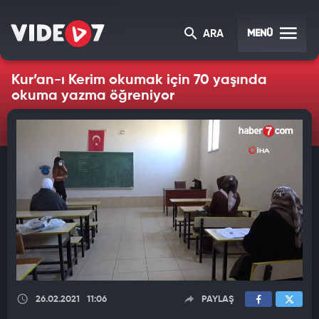
MENÜ
ARA
Kur’an-ı Kerim okumak için 70 yaşında
okuma yazma öğreniyor
26.02.2021
11:06
PAYLAŞ