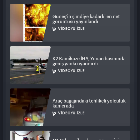
Güneş'in şimdiye kadarki en net
görüntüsü yayınlandı
VIDEOYU İZLE
K2 Kamikaze İHA, Yunan basınında
geniş yankı uyandırdı
VIDEOYU İZLE
Araç bagajındaki tehlikeli yolculuk
kamerada
VIDEOYU İZLE