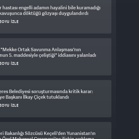
 hastası engelli adamın hayalini bile kuramadığı
 kavuşunca döktüğü gözyaşı duygulandırdı
EOYU İZLE
"Mekke Ortak Savunma Anlaşması'nın
un 5. maddesiyle çeliştiği" iddiasını yalanladı
EOYU İZLE
es Belediyesi soruşturmasında kritik karar:
ye Başkanı İlkay Çiçek tutuklandı
EOYU İZLE
eri Bakanlığı Sözcüsü Keçeli'den Yunanistan'ın
 Özel Mekansal Çerçevesi'ne ilişkin açıklama