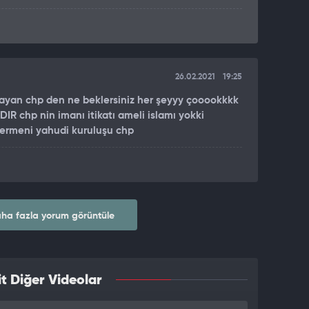
26.02.2021
19:25
olmayan chp den ne beklersiniz her şeyyy çooookkkk
IR chp nin imanı itikatı ameli islamı yokki
n ermeni yahudi kuruluşu chp
ha fazla yorum görüntüle
t Diğer Videolar