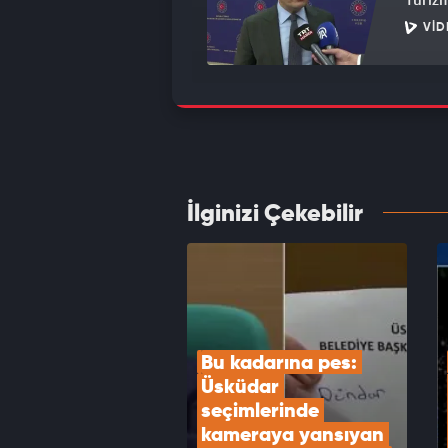
VID
AK Par
bisikl
VID
İlginizi Çekebilir
Havada
kilo e
VID
Bu kadarına pes: 
Üsküdar 
seçimlerinde 
kameraya yansıyan 