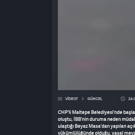
VIDEO7
GÜNCEL
26.
CHP'li Maltepe Belediyesi'nde başla
oluştu, İBB'nin duruma neden müdah
ulaştığı Beyaz Masa'dan yapılan açı
yükümlülüğünde olduğu, yasal mevzua