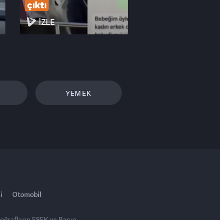
çıktı
İZLE
YEMEK
i
Otomobil
toğrafların FSEK ve Basın