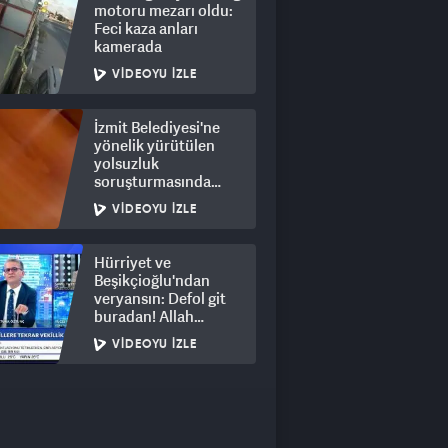
motoru mezarı oldu:
Feci kaza anları
kamerada
VIDEOYU İZLE
İzmit Belediyesi'ne
yönelik yürütülen
yolsuzluk
soruşturmasında
rüşvet görüntüleri
VIDEOYU İZLE
ortaya çıktı
Hürriyet ve
Beşikçioğlu'ndan
veryansın: Defol git
buradan! Allah
hepsinin belasını
VIDEOYU İZLE
versin