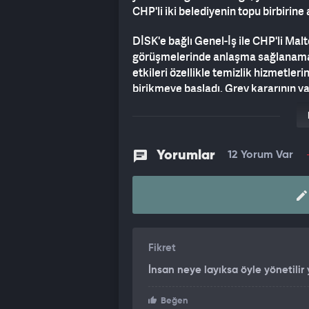
CHP'li iki belediyenin topu birbirine a
DİSK'e bağlı Genel-İş ile CHP'li Mal
görüşmelerinde anlaşma sağlanamama
etkileri özellikle temizlik hizmetle
birikmeye başladı. Grev kararının y
sıkıntılar yaratmaya devam ederken
neden müdahale etmediği ise merak
CHP'Lİ İBB SUÇU CHP'Lİ MALTEPE
Yorumlar
12 Yorum Var
Maltepe'de biriken çöpler nedeniyle 
şikayette bulunan ilçe sakinleri, b
açıklamada, ilçenin CHP'li Maltepe
İstanbul Büyükşehir Belediyesi'nin
belirtildi.
Fikret
İnsan neye layıksa öyle yönetilir 
Beğen