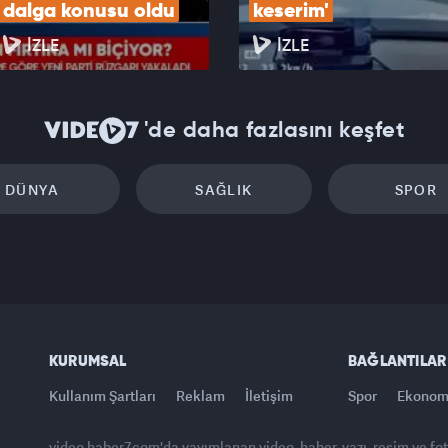
dalga konusu oldu
keserim'
İZLE
İZLE
'de daha fazlasını keşfet
DÜNYA
SAĞLIK
SPOR
KURUMSAL
BAĞLANTILAR
Kullanım Şartları
Reklam
İletişim
Spor
Ekonom
video.haber7.com'da yayımlanan video, haber, yazı, resim ve fo