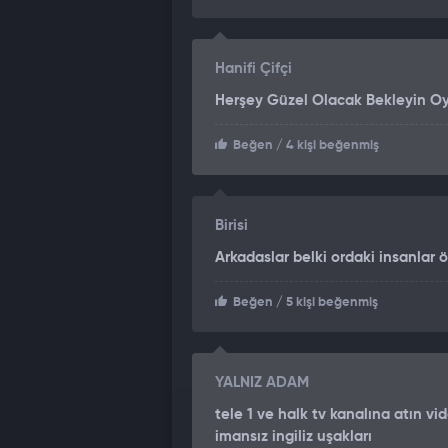
Hanifi Çifçi
Herşey Güzel Olacak Bekleyin Oy
Beğen
/ 4 kişi beğenmiş
Birisi
Arkadaslar belki ordaki insanlar ö
Beğen
/ 5 kişi beğenmiş
YALNIZ ADAM
tele 1 ve halk tv kanalına atın v
imansız ingiliz uşakları