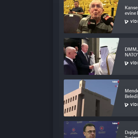
Kanser
evine
VID
DMM, 
NATO'n
VID
Mender
Beledi
VID
Dışişl
Turizm