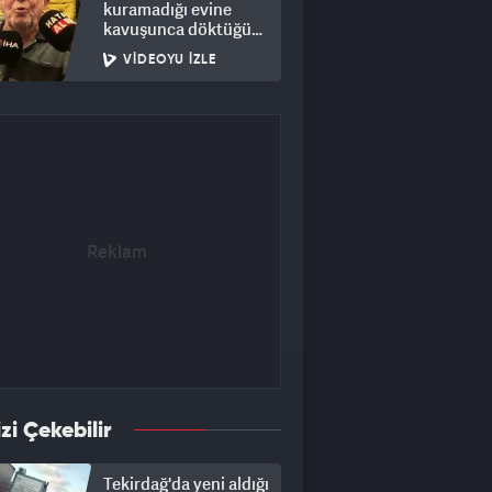
kuramadığı evine
kavuşunca döktüğü
gözyaşı duygulandırdı
VIDEOYU İZLE
izi Çekebilir
Tekirdağ'da yeni aldığı