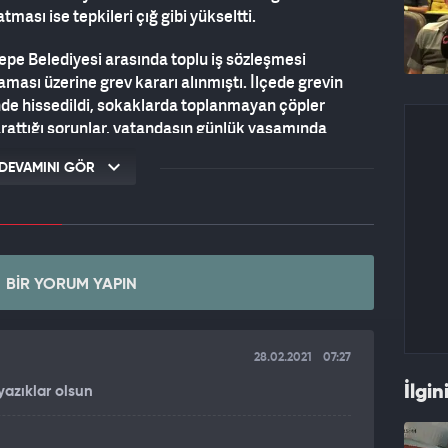
tması ise tepkileri çığ gibi yükseltti.
tepe Belediyesi arasında toplu iş sözleşmesi
sı üzerine grev kararı alınmıştı. İlçede grevin
rinde hissedildi, sokaklarda toplanmayan çöpler
arattığı sorunlar, vatandaşın günlük yaşamında
, bu duruma İstanbul Büyükşehir Belediyesi'nin
DEVAMINI GÖR
 konusu oldu.
 BELEDİYESİ'NE ATTI
CHP'li İBB'nin destek hattı Beyaz Masa'yı arayıp
eklediği cevabı alamadı. Beyaz Masa hattından yapılan
BIR YORUM YAPIN
 Belediyesi'nin yükümlülüğünde olduğu, bu nedenle
 herhangi bir müdahalede bulunmasının yasak olduğu
28.02.2021
07:27
İlgin
yazıklar olsun