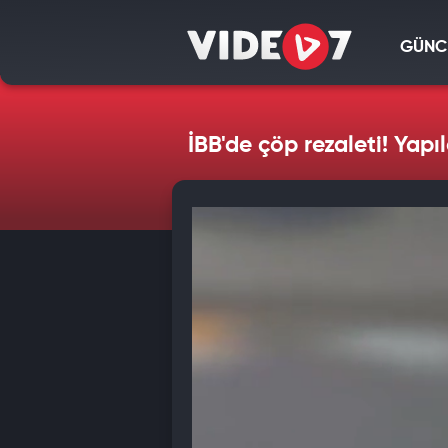
GÜNC
İBB'de çöp rezaleti! Yapı