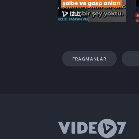
şaibe ve gasp anları
İZLE
FRAGMANLAR