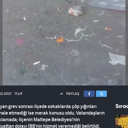
02.2021
11:49
PAYLAŞ
yan grev sonrası ilçede sokaklarda çöp yığınları
Sıra
ale etmediği ise merak konusu oldu. Vatandaşların
klamada; ilçenin Maltepe Belediyesi'nin
ttan dolayı İBB'nin hizmet veremediği belirtildi.