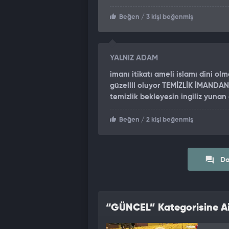
Beğen
/ 3 kişi beğenmiş
YALNIZ ADAM
imanı itikatı ameli islamı dini 
güzellll oluyor TEMİZLİK İMANDAND
temizlik bekleyesin ingiliz yuna
Beğen
/ 2 kişi beğenmiş
Da
“GÜNCEL” Kategorisine Ai