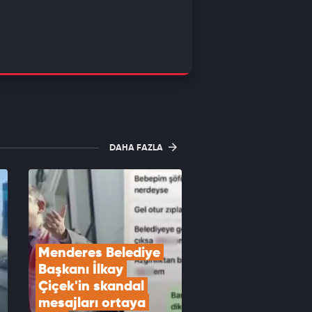
DAHA FAZLA
Menderes Belediye 
Başkanı İlkay 
Çiçek'in skandal 
mesajları ortaya 