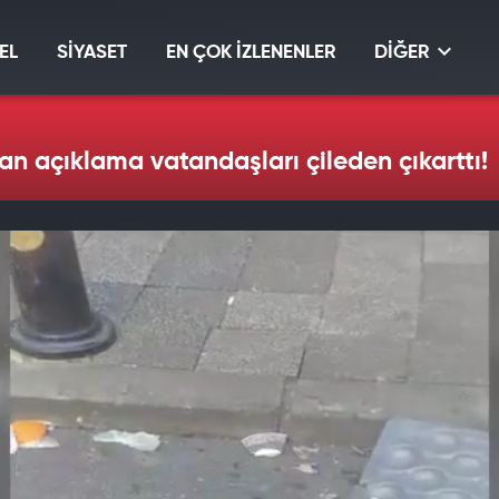
EL
SİYASET
EN ÇOK İZLENENLER
DİĞER
lan açıklama vatandaşları çileden çıkarttı!