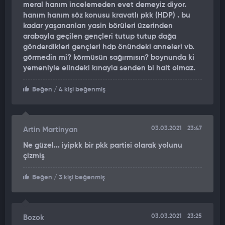
meral hanım incelemeden evet demeyiz diyor.
hanım hanım söz konusu kravatlı pkk (HDP) . bu
kadar yaşananları yasin börüleri üzerinden
arabayla geçilen gençleri tutup tutup dağa
gönderdikleri gençleri hdp önündeki anneleri vb.
görmedin mi? körmüsün sağırmısın? boynunda ki
yemeniyle elindeki kınayla senden bi halt olmaz.
Beğen
/ 4 kişi beğenmiş
03.03.2021
23:47
Artin Martinyan
Ne güzel... iyipkk bir pkk partisi olarak yolunu
çizmiş
Beğen
/ 3 kişi beğenmiş
03.03.2021
23:25
Bozok