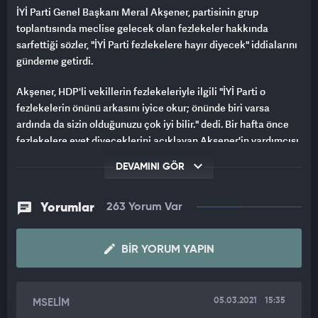
İYİ Parti Genel Başkanı Meral Akşener, partisinin grup
toplantısında meclise gelecek olan fezlekeler hakkında
sarfettiği sözler, "İYİ Parti fezlekelere hayır diyecek" iddialarını
gündeme getirdi.
Akşener, HDP'li vekillerin fezlekeleriyle ilgili "İYİ Parti o
fezlekelerin önünü arkasını iyice okur; önünde biri varsa
ardında da sizin olduğunuzu çok iyi bilir." dedi. Bir hafta önce
fezlekelere evet diyeceklerini açıklayan Akşener'in yardımcısı
Yavuz Ağıralioğlu'nun ise alkış tufanı kopan anlarda tepkisiz
DEVAMINI GÖR
kalması dikkat çekti.
Yorumlar
263 Yorum Var
BIR YORUM YAPIN
05.03.2021
15:35
MSELİM