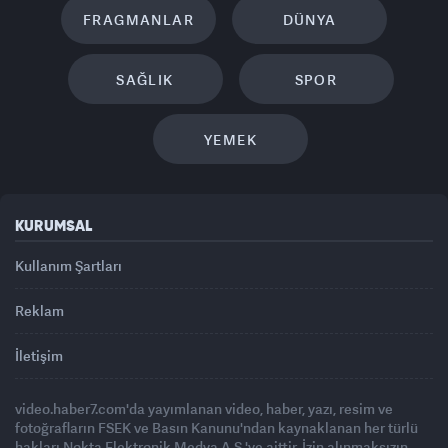
FRAGMANLAR
DÜNYA
SAĞLIK
SPOR
YEMEK
KURUMSAL
Kullanım Şartları
Reklam
İletişim
video.haber7.com'da yayımlanan video, haber, yazı, resim ve
fotoğrafların FSEK ve Basın Kanunu'ndan kaynaklanan her türlü
hakları Nokta Elektronik Medya A.Ş.'ye aittir. İzin alınmaksızın,