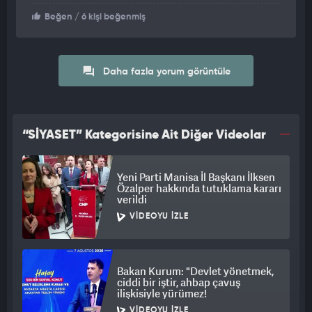
Beğen
/ 6 kişi beğenmiş
Daha fazla yorum görüntüle
“SİYASET” Kategorisine Ait Diğer Videolar
Yeni Parti Manisa İl Başkanı İlksen
Özalper hakkında tutuklama kararı
verildi
VIDEOYU İZLE
Bakan Kurum: "Devlet yönetmek,
ciddi bir iştir, ahbap çavuş
ilişkisiyle yürümez!
VIDEOYU İZLE