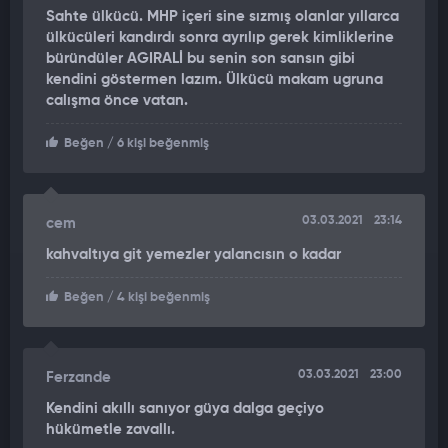
Sahte ülkücü. MHP içeri sine sızmış olanlar yıllarca
ülkücüleri kandırdı sonra ayrılıp gerek kimliklerine
büründüler AGIRALİ bu senin son sansın gibi
kendini göstermen lazım. Ülkücü makam ugruna
calışma önce vatan.
Beğen
/ 6 kişi beğenmiş
03.03.2021
23:14
cem
kahvaltıya git yemezler yalancısın o kadar
Beğen
/ 4 kişi beğenmiş
03.03.2021
23:00
Ferzande
Kendini akıllı sanıyor güya dalga geçiyo
hükümetle zavallı.