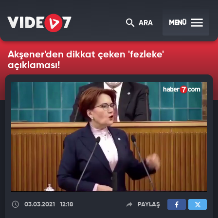
MENÜ
ARA
Akşener'den dikkat çeken 'fezleke'
açıklaması!
03.03.2021
12:18
PAYLAŞ