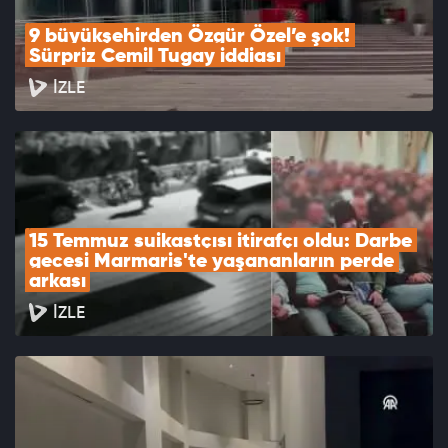
9 büyükşehirden Özgür Özel’e şok! 
Sürpriz Cemil Tugay iddiası
İZLE
15 Temmuz suikastçısı itirafçı oldu: Darbe 
gecesi Marmaris'te yaşananların perde 
arkası
İZLE