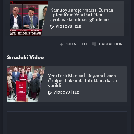
Kamuoyu araştırmacısı Burhan
Eptemli'nin Yeni Parti'den
ayrılacaklar iddiası gündeme
bomba gibi düştü
VIDEOYU İZLE
SİTENE EKLE
HABERE DÖN
Sıradaki Video
Yeni Parti Manisa İl Başkanı İlksen
Özalper hakkında tutuklama kararı
verildi
VIDEOYU İZLE