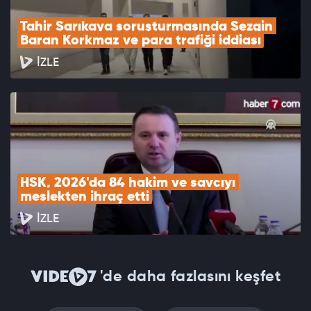
Tahir Sarıkaya soruşturmasında Sezgin 
Baran Korkmaz ve para trafiği iddiası
İZLE
HSK, 2026'da 84 hakim ve savcıyı 
meslekten ihraç etti
İZLE
'de daha fazlasını keşfet