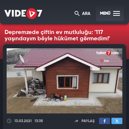
MENÜ
ARA
Depremzede çiftin ev mutluluğu: '117
yaşındayım böyle hükümet görmedim!'
13.03.2021
13:35
PAYLAŞ