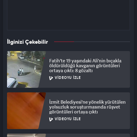
İlginizi Çekebilir
Fatih'te 19 yaşındaki Ali'nin bıçakla
öldürüldüğü kavganın görüntüleri
ortaya çıktı: 8 gözaltı
VIDEOYU İZLE
İzmit Belediyesi'ne yönelik yürütülen
yolsuzluk soruşturmasında rüşvet
görüntüleri ortaya çıktı
VIDEOYU İZLE