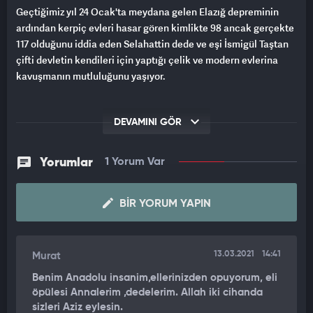
Geçtiğimiz yıl 24 Ocak'ta meydana gelen Elazığ depreminin
ardından kerpiç evleri hasar gören kimlikte 98 ancak gerçekte
117 olduğunu iddia eden Selahattin dede ve eşi İsmigül Taştan
çifti devletin kendileri için yaptığı çelik ve modern evlerina
kavuşmanın mutluluğunu yaşıyor.
DEVAMINI GÖR
Yorumlar
1 Yorum Var
BIR YORUM YAPIN
13.03.2021
14:41
Murat
Benim Anadolu insanim,ellerinizden opuyorum, eli
öpülesi Annalerim ,dedelerim. Allah iki cihanda
sizleri Aziz eylesin.