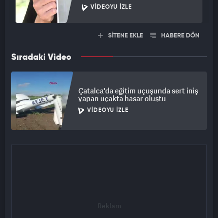
VIDEOYU İZLE
SİTENE EKLE
HABERE DÖN
Sıradaki Video
Çatalca'da eğitim uçuşunda sert iniş
yapan uçakta hasar oluştu
VIDEOYU İZLE