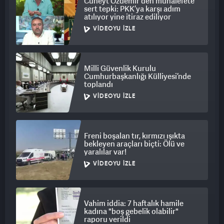
Cüneyt Özdemir'den muhalefete
sert tepki: PKK’ya karşı adım
atılıyor yine itiraz ediliyor
VIDEOYU İZLE
Milli Güvenlik Kurulu
Cumhurbaşkanlığı Külliyesi’nde
toplandı
VIDEOYU İZLE
Freni boşalan tır, kırmızı ışıkta
bekleyen araçları biçti: Ölü ve
yaralılar var!
VIDEOYU İZLE
Vahim iddia: 7 haftalık hamile
kadına "boş gebelik olabilir"
raporu verildi