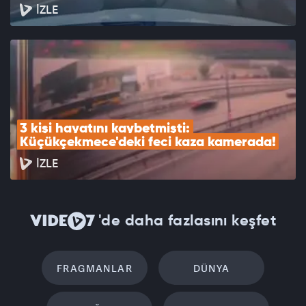
İZLE
3 kişi hayatını kaybetmişti: 
Küçükçekmece'deki feci kaza kamerada!
İZLE
'de daha fazlasını keşfet
FRAGMANLAR
DÜNYA