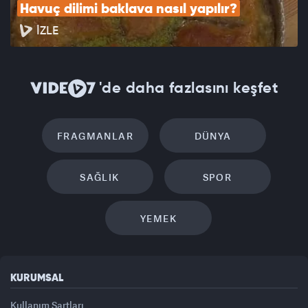
Havuç dilimi baklava nasıl yapılır?
İZLE
'de daha fazlasını keşfet
FRAGMANLAR
DÜNYA
SAĞLIK
SPOR
YEMEK
KURUMSAL
Kullanım Şartları