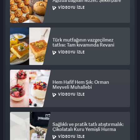
Ağızda dağılan lezzet: Şekerpare
VIDEOYU İZLE
Türk mutfağının vazgeçilmez
tatlısı: Tam kıvamında Revani
VIDEOYU İZLE
Hem Hafif Hem Şık: Orman
Meyveli Muhallebi
VIDEOYU İZLE
Sağlıklı ve pratik tatlı atıştırmalık:
Çikolatalı Kuru Yemişli Hurma
VIDEOYU İZLE