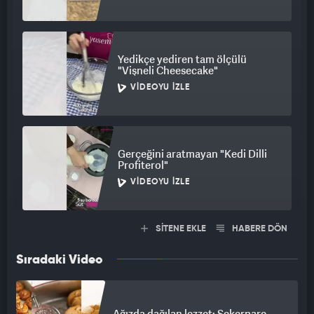
Yedikçe yediren tam ölçülü
"Vişneli Cheesecake"
VIDEOYU İZLE
Gerçeğini aratmayan "Kedi Dilli
Profiterol"
VIDEOYU İZLE
SİTENE EKLE
HABERE DÖN
Sıradaki Video
Ağızda dağılan lezzet: Şekerpare