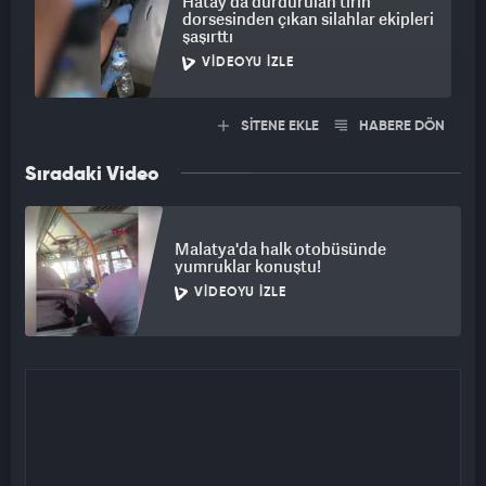
Hatay'da durdurulan tırın
dorsesinden çıkan silahlar ekipleri
şaşırttı
VIDEOYU İZLE
SİTENE EKLE
HABERE DÖN
Sıradaki Video
Malatya'da halk otobüsünde
yumruklar konuştu!
VIDEOYU İZLE