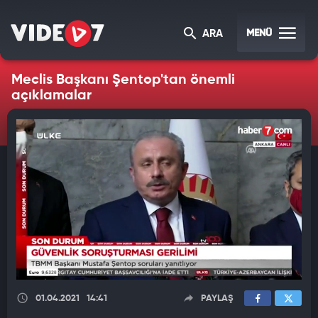
MENÜ
ARA
Meclis Başkanı Şentop'tan önemli
açıklamalar
01.04.2021
14:41
PAYLAŞ