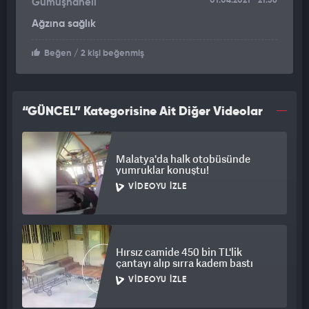
01.04.2021
21:36
Gümüşhaneli
Ağzına sağlık
Beğen
/ 2 kişi beğenmiş
“GÜNCEL” Kategorisine Ait Diğer Videolar
Malatya'da halk otobüsünde
yumruklar konuştu!
VIDEOYU İZLE
Hırsız camide 450 bin TL'lik
çantayı alıp sırra kadem bastı
VIDEOYU İZLE