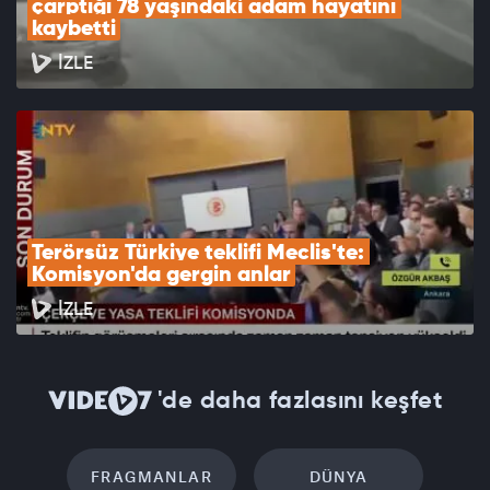
çarptığı 78 yaşındaki adam hayatını 
kaybetti
İZLE
Terörsüz Türkiye teklifi Meclis'te: 
Komisyon'da gergin anlar
İZLE
'de daha fazlasını keşfet
FRAGMANLAR
DÜNYA