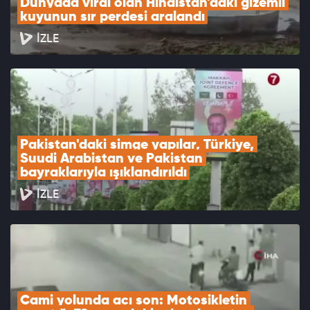
Dünyada viral olan Hindistan'daki gizemli 
kuyunun sır perdesi aralandı
İZLE
Pakistan'daki simge yapılar, Türkiye, 
Suudi Arabistan ve Pakistan 
bayraklarıyla ışıklandırıldı
İZLE
Cami yolunda acı son: Motosikletin 