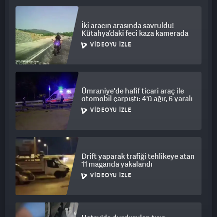
İki aracın arasında savruldu!
Kütahya’daki feci kaza kamerada
VIDEOYU İZLE
Ümraniye'de hafif ticari araç ile
otomobil çarpıştı: 4'ü ağır, 6 yaralı
VIDEOYU İZLE
Drift yaparak trafiği tehlikeye atan
11 maganda yakalandı
VIDEOYU İZLE