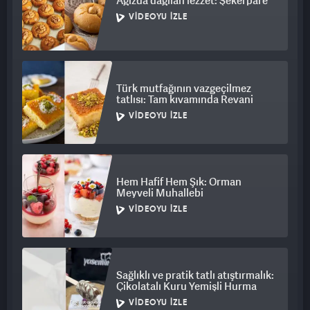
Ağızda dağılan lezzet: Şekerpare
VIDEOYU İZLE
Türk mutfağının vazgeçilmez
tatlısı: Tam kıvamında Revani
VIDEOYU İZLE
Hem Hafif Hem Şık: Orman
Meyveli Muhallebi
VIDEOYU İZLE
Sağlıklı ve pratik tatlı atıştırmalık:
Çikolatalı Kuru Yemişli Hurma
VIDEOYU İZLE