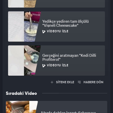
Yedikçe yediren tam ölçülü
"Vişneli Cheesecake"
VIDEOYU İZLE
Gerçeğini aratmayan "Kedi Dilli
Profiterol"
VIDEOYU İZLE
SİTENE EKLE
HABERE DÖN
Sıradaki Video
Ağızda dağılan lezzet: Şekerpare