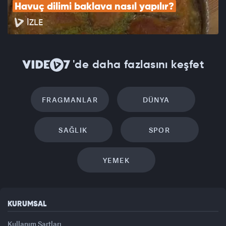
Havuç dilimi baklava nasıl yapılır?
İZLE
'de daha fazlasını keşfet
FRAGMANLAR
DÜNYA
SAĞLIK
SPOR
YEMEK
KURUMSAL
Kullanım Şartları