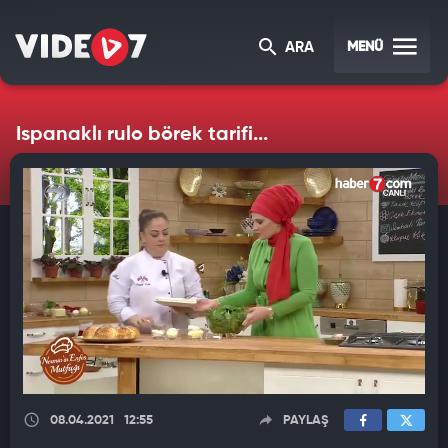
MENÜ
ARA
Ispanaklı rulo börek tarifi...
08.04.2021
12:55
PAYLAŞ