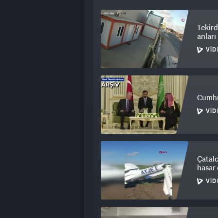
Tekird
anlar
VID
Cumhu
VID
Çatalc
hasar 
VID