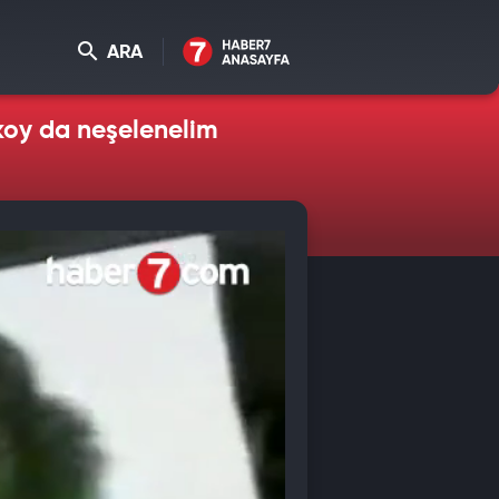
ARA
 koy da neşelenelim