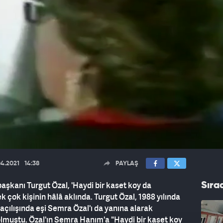
04.2021
14:38
PAYLAŞ
şkanı Turgut Özal, 'Haydi bir kaset koy da
Sıra
çok kişinin hâlâ aklında. Turgut Özal, 1988 yılında
ılışında eşi Semra Özal'ı da yanına alarak
olmuştu. Özal'ın Semra Hanım'a "Haydi bir kaset koy