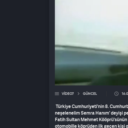
VIDEO7
GÜNCEL
16.
Türkiye Cumhuriyeti'nin 8. Cumhurba
neşelenelim Semra Hanım' deyişi pek 
Fatih Sultan Mehmet Kööprü'sünün aç
otomobille köprüden ilk geçen kişi 