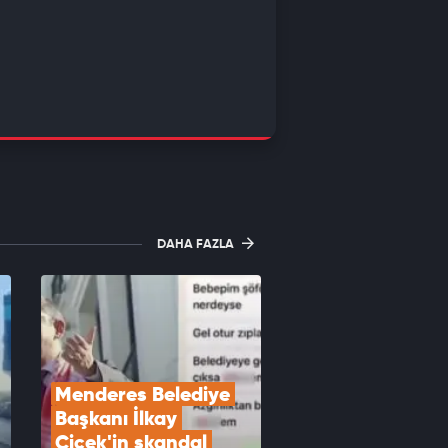
DAHA FAZLA
Menderes Belediye 
Başkanı İlkay 
Çiçek'in skandal 