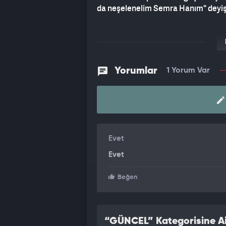
da neşelenelim Semra Hanım" deyişi h
Yorumlar
1 Yorum Var
Evet
Evet
Beğen
“GÜNCEL” Kategorisine Ai