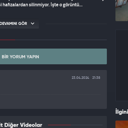
afızalardan silinmiyor. İşte o görüntü...
DEVAMINI GÖR
BIR YORUM YAPIN
23.04.2024
21:38
İlgin
t Diğer Videolar