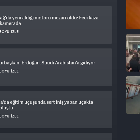
ağ'da yeni aldığı motoru mezarı oldu: Feci kaza
ı kamerada
EOYU İZLE
rbaşkanı Erdoğan, Suudi Arabistan'a gidiyor
EOYU İZLE
a'da eğitim uçuşunda sert iniş yapan uçakta
oluştu
EOYU İZLE