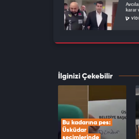
Avcıla
karar 
VID
Bakan 
Türkiy
VID
İlginizi Çekebilir
MGK to
VID
Bu kadarına pes: 
Üsküdar 
seçimlerinde 