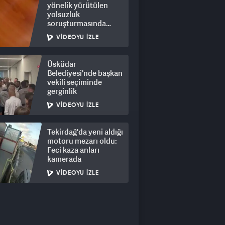
yönelik yürütülen
yolsuzluk
soruşturmasında
rüşvet görüntüleri
VIDEOYU İZLE
ortaya çıktı
Üsküdar
Belediyesi'nde başkan
vekili seçiminde
gerginlik
VIDEOYU İZLE
Tekirdağ'da yeni aldığı
motoru mezarı oldu:
Feci kaza anları
kamerada
VIDEOYU İZLE