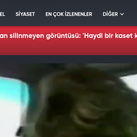
EL
SİYASET
EN ÇOK İZLENENLER
DİĞER
dan silinmeyen görüntüsü: 'Haydi bir kaset