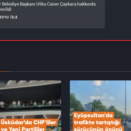
r Belediye Başkanı Utku Caner Çaykara hakkında
verildi
EOYU İZLE
Göktaş şehit aileleri ve gazilerle “Terörsüz
e Kardeşlik Sofrası”nda buluştu
EOYU İZLE
plantısı sona erdi: Bildiri yayımlandı
EOYU İZLE
Eyüpsultan'da 
Üsküdar’da CHP'liler 
trafikte tartıştığı 
ve Yeni Partililer 
sürücünün önünü 