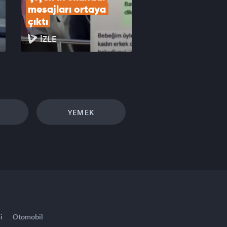
mesajları ortaya 
çıktı
İZLE
YEMEK
i
Otomobil