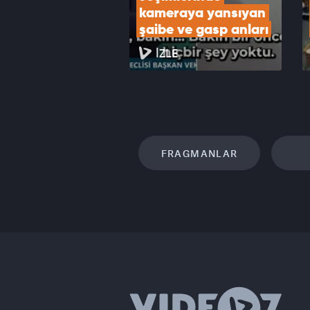
kameraya yansıyan 
şaibe ve gasp anları
İZLE
FRAGMANLAR