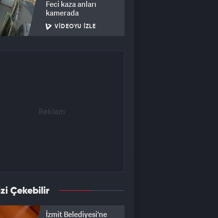
Feci kaza anları
kamerada
VIDEOYU İZLE
izi Çekebilir
İzmit Belediyesi'ne