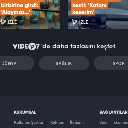
birbirine girdi: 
kesti: 'Kafanı 
‘Alayınızı…’
keserim'
İZLE
İZLE
'de daha fazlasını keşfet
DÜNYA
SAĞLIK
SPOR
KURUMSAL
BAĞLANTILAR
Kullanım Şartları
Reklam
İletişim
Spor
Ekonom