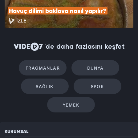
Havuç dilimi baklava nasıl yapılır?
İZLE
'de daha fazlasını keşfet
FRAGMANLAR
DÜNYA
SAĞLIK
SPOR
YEMEK
KURUMSAL