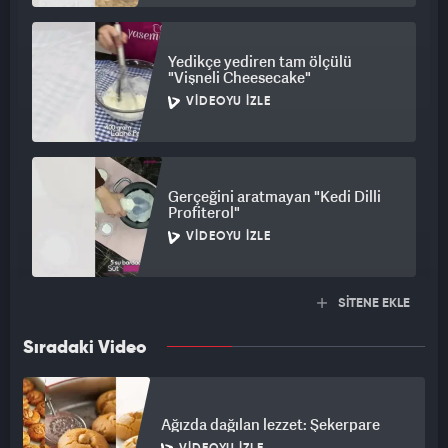
Yedikçe yediren tam ölçülü
"Vişneli Cheesecake"
VIDEOYU İZLE
Gerçeğini aratmayan "Kedi Dilli
Profiterol"
VIDEOYU İZLE
SİTENE EKLE
Sıradaki Video
Ağızda dağılan lezzet: Şekerpare