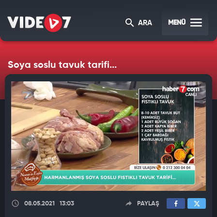
MENÜ
ARA
Soya soslu tavuk tarifi...
08.05.2021
13:03
PAYLAŞ