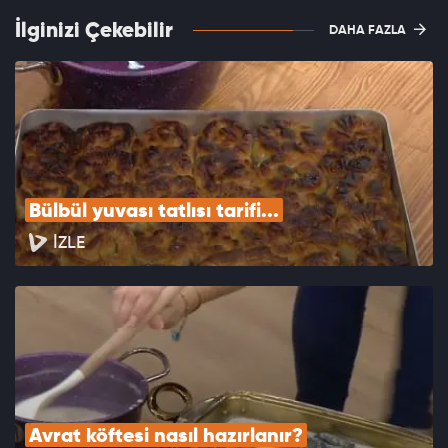
İlginizi Çekebilir
DAHA FAZLA
Bülbül yuvası tatlısı tarifi...
İZLE
Avrat köftesi nasıl hazırlanır?