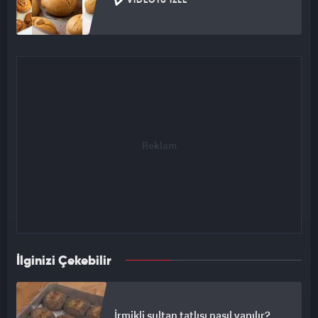
VIDEOYU İZLE
İlginizi Çekebilir
İrmikli sultan tatlısı nasıl yapılır?