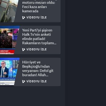
motoru mezarı oldu:
Feci kaza anları
kamerada
VIDEOYU İZLE
Yeni Parti'yi şişiren
Halk Tv'nin anketi
elinde patladı!
Rakamların toplamı
dalga konusu oldu
VIDEOYU İZLE
Hürriyet ve
Beşikçioğlu'ndan
veryansın: Defol git
buradan! Allah
hepsinin belasını
VIDEOYU İZLE
versin