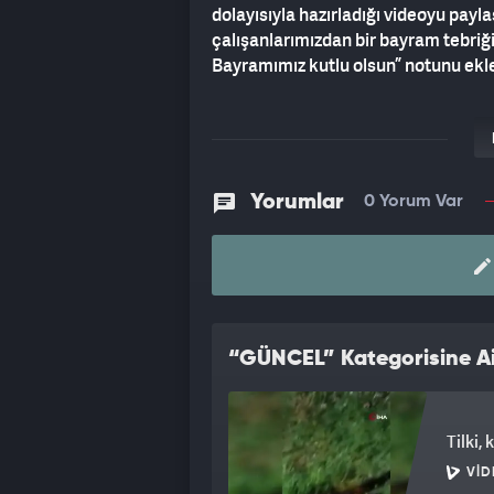
dolayısıyla hazırladığı videoyu payl
çalışanlarımızdan bir bayram tebriği
Bayramımız kutlu olsun” notunu ekle
Yorumlar
0 Yorum Var
“GÜNCEL” Kategorisine Ai
Tilki,
VID