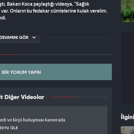
aştı. Bakan Koca paylaştığı videoya, “Sağlık
 var. Onların bu fedakar cümlelerine kulak verelim.
di.
DEVAMINI GÖR
BIR YORUM YAPIN
t Diğer Videolar
İlgin
 kedi ve kirpi buluşması kamerada
EOYU İZLE