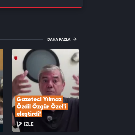
DAHA FAZLA
Gazeteci Yılmaz 
Özdil Özgür Özel'i 
eleştirdi!
İZLE