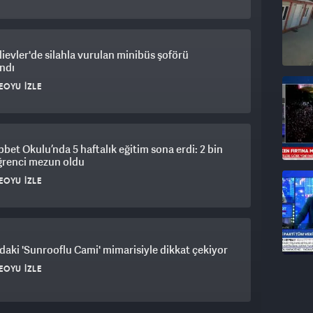
ievler'de silahla vurulan minibüs şoförü
ndı
EOYU İZLE
et Okulu’nda 5 haftalık eğitim sona erdi: 2 bin
ğrenci mezun oldu
EOYU İZLE
daki 'Sunrooflu Cami' mimarisiyle dikkat çekiyor
EOYU İZLE