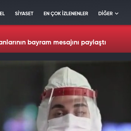
EL
SİYASET
EN ÇOK İZLENENLER
DİĞER
anlarının bayram mesajını paylaştı