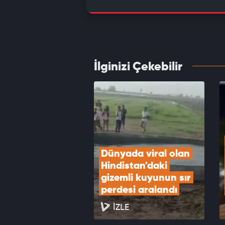
Bakan 
Ankara
VID
İlginizi Çekebilir
Yeni P
Uyuşt
VID
Dünyada viral olan 
Hindistan'daki 
gizemli kuyunun sır 
perdesi aralandı
İZLE