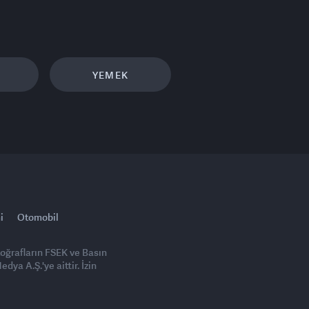
YEMEK
i
Otomobil
toğrafların FSEK ve Basın
ya A.Ş.'ye aittir. İzin