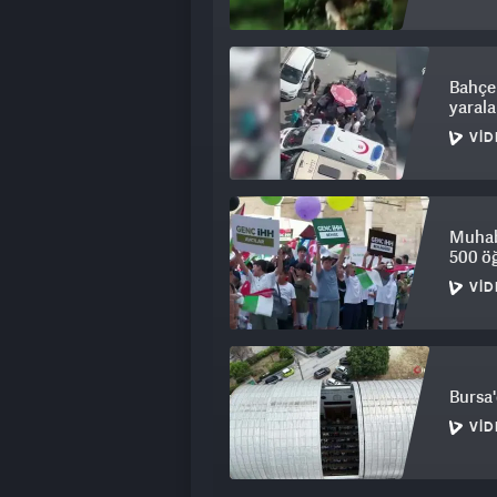
Bahçel
yarala
VID
Muhabb
500 ö
VID
Bursa'
VID