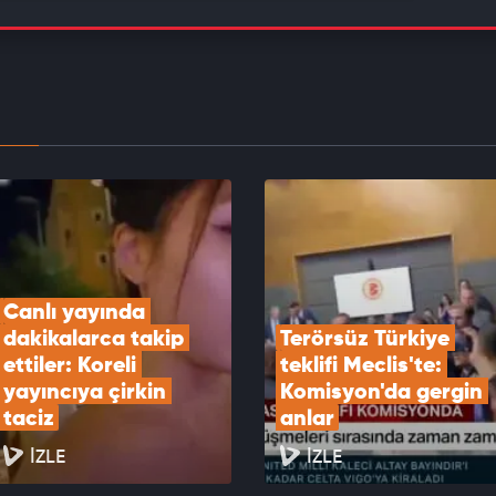
Uraloğlu yeni müjdeleri açıkladı "Kayseri -
 arası da 1 saat 45 dakikaya düşecek!"
EOYU İZLE
arti’li Günaydın'dan Beşikçioğlu açıklaması:
urucu kullanıyor neyini savunayım!
EOYU İZLE
Canlı yayında 
dakikalarca takip 
Terörsüz Türkiye 
ettiler: Koreli 
teklifi Meclis'te: 
yayıncıya çirkin 
Komisyon'da gergin 
taciz
anlar
İZLE
İZLE