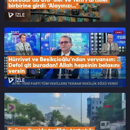
Üsküdar’da CHP'liler ve Yeni Partililer 
birbirine girdi: ‘Alayınızı…’
İZLE
Hürriyet ve Beşikçioğlu'ndan veryansın: 
Defol git buradan! Allah hepsinin belasını 
versin
İZLE