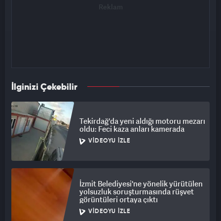
Üstelik Kaftancıoğlu'nun kullandığı "Utanmıyor musun? Yüzün
kızarmıyor mu? Yalan söylüyorsun" gibi yakışıksız ifadeler de
feci halde yüzünde patladı.
Ben olsam Canan Kaftancıoğlu’nun yerinde...
Sadece ve sadece "Çok özür diliyorum Sayın Bakan" derim.
Önüne, arkasına, arasına hiçbir şey sıkıştırmaya tenezzül
İlginizi Çekebilir
etmeden."
Tekirdağ'da yeni aldığı motoru mezarı
oldu: Feci kaza anları kamerada
VIDEOYU İZLE
İzmit Belediyesi'ne yönelik yürütülen
yolsuzluk soruşturmasında rüşvet
görüntüleri ortaya çıktı
VIDEOYU İZLE