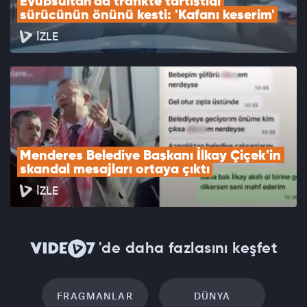
Eyüpsultan'da trafikte tartıştığı 
sürücünün önünü kesti: 'Kafanı keserim'
İZLE
Menderes Belediye Başkanı İlkay Çiçek'in 
skandal mesajları ortaya çıktı
İZLE
'de daha fazlasını keşfet
FRAGMANLAR
DÜNYA