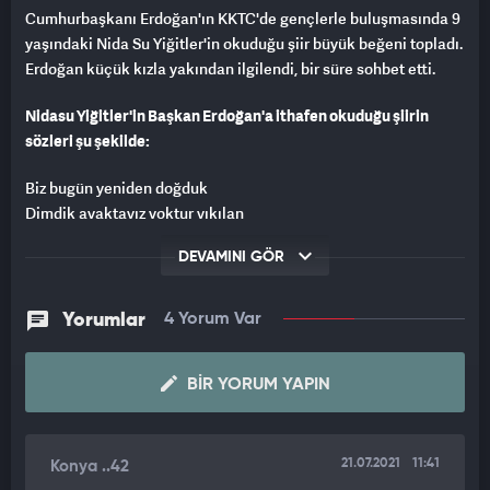
Cumhurbaşkanı Erdoğan'ın KKTC'de gençlerle buluşmasında 9
yaşındaki Nida Su Yiğitler'in okuduğu şiir büyük beğeni topladı.
Erdoğan küçük kızla yakından ilgilendi, bir süre sohbet etti.
Nidasu Yiğitler'in Başkan Erdoğan'a ithafen okuduğu şiirin
sözleri şu şekilde:
Biz bugün yeniden doğduk
Dimdik ayaktayız yoktur yıkılan
Bugün bizim günümüz
DEVAMINI GÖR
Günümüze hoşgeldin Recep Tayyip Erdoğan
Bir ölüp bin diriliriz gördüğünüz gibi
Yorumlar
4 Yorum Var
Değişmeyiz kimseye Lefkoşa, Magosa, Girne, Lefke'yi
Bizim adımız Kuzey Kıbrıs Türk Cumhuriyeti
Günümüze hoşgeldin Recep Tayyip Erdoğan
BIR YORUM YAPIN
Karşılarken özgürlüğü yurdumun evlatları
Parçalayacaktır gökyüzünü Türk yıldızları
21.07.2021
11:41
Konya ..42
Bir değil bin gece fedadır hepimizin kanı