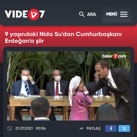
MENÜ
ARA
9 yaşındaki Nida Su'dan Cumhurbaşkanı
Erdoğan'a şiir
21.07.2021
00:54
PAYLAŞ