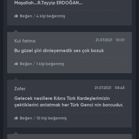
Maşallah...R.Tayyip ERDOĞAN...
Günümüze hoşgeldin Recep Tayyip Erdoğan
Beğen
/ 4 kişi beğenmiş
Yeni nesillere anlatmaktır boynumuzun borcu
Bilsinler ki çiçekli kaldırımlar kanlı yoldu
Unutmadık, unutmayacağız nasıl kazandık bu güzel yurdu
Günümüze hoşgeldin Recep Tayyip Erdoğan
21.07.2021
10:01
Kul fatma
Bu güzel şiiri dinleyemedik ses çok bozuk
Beğen
/ 1 kişi beğenmiş
21.07.2021
08:45
Zafer
Gelecek nesillere Kıbrıs Türk Kardeşlerimizin
çektiklerini anlatmak her Türk Genci nin borcudur.
Beğen
/ 10 kişi beğenmiş