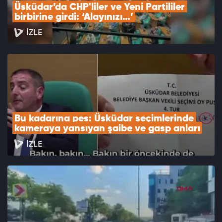
Üsküdar’da CHP'liler ve Yeni Partililer 
birbirine girdi: ‘Alayınızı…’
İZLE
Bu kadarına pes: Üsküdar seçimlerinde 
kameraya yansıyan şaibe ve gasp anları
İZLE