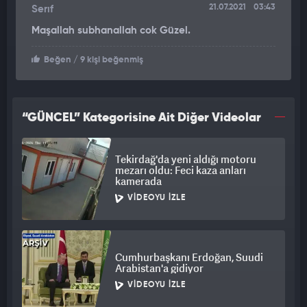
21.07.2021
03:43
Serıf
Maşallah subhanallah cok Güzel.
Beğen
/ 9 kişi beğenmiş
“GÜNCEL” Kategorisine Ait Diğer Videolar
Tekirdağ'da yeni aldığı motoru
mezarı oldu: Feci kaza anları
kamerada
VIDEOYU İZLE
Cumhurbaşkanı Erdoğan, Suudi
Arabistan'a gidiyor
VIDEOYU İZLE