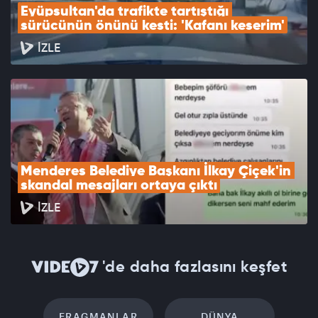
Eyüpsultan'da trafikte tartıştığı 
sürücünün önünü kesti: 'Kafanı keserim'
İZLE
Menderes Belediye Başkanı İlkay Çiçek'in 
skandal mesajları ortaya çıktı
İZLE
'de daha fazlasını keşfet
FRAGMANLAR
DÜNYA