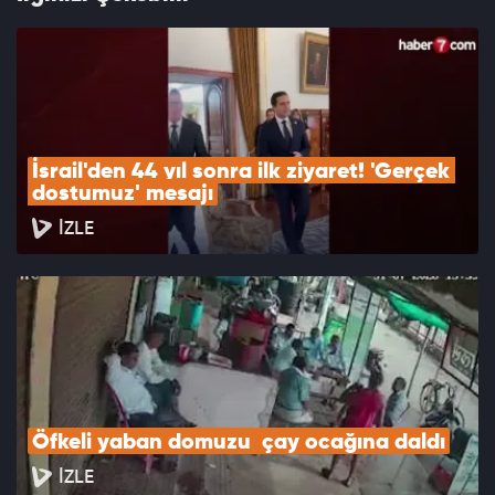
İsrail'den 44 yıl sonra ilk ziyaret! 'Gerçek 
dostumuz' mesajı
İZLE
Öfkeli yaban domuzu  çay ocağına daldı
İZLE