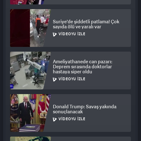
Suriye'de şiddetli patlama! Çok
sayıda ölü ve yaralı var
VIDEOYU İZLE
Ameliyathanede can pazarı:
Deprem sırasında doktorlar
hastaya siper oldu
VIDEOYU İZLE
Donald Trump: Savaş yakında
sonuçlanacak
VIDEOYU İZLE