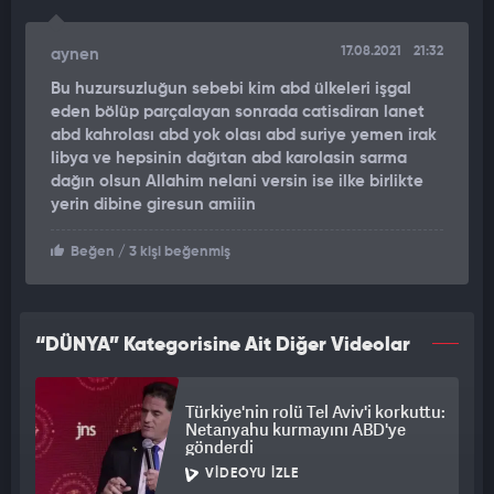
17.08.2021
21:32
aynen
Bu huzursuzluğun sebebi kim abd ülkeleri işgal
eden bölüp parçalayan sonrada catisdiran lanet
abd kahrolası abd yok olası abd suriye yemen irak
libya ve hepsinin dağıtan abd karolasin sarma
dağın olsun Allahim nelani versin ise ilke birlikte
yerin dibine giresun amiiin
Beğen
/ 3 kişi beğenmiş
“DÜNYA” Kategorisine Ait Diğer Videolar
Türkiye'nin rolü Tel Aviv'i korkuttu:
Netanyahu kurmayını ABD'ye
gönderdi
VIDEOYU İZLE