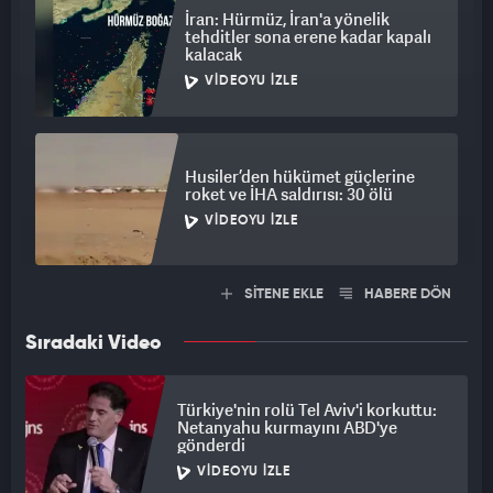
İran: Hürmüz, İran'a yönelik
tehditler sona erene kadar kapalı
kalacak
VIDEOYU İZLE
Husiler’den hükümet güçlerine
roket ve İHA saldırısı: 30 ölü
VIDEOYU İZLE
SİTENE EKLE
HABERE DÖN
Sıradaki Video
Türkiye'nin rolü Tel Aviv'i korkuttu:
Netanyahu kurmayını ABD'ye
gönderdi
VIDEOYU İZLE