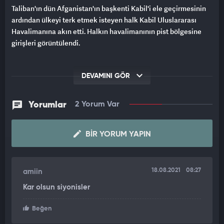
Taliban'ın dün Afganistan'ın başkenti Kabil'i ele geçirmesinin
ardından ülkeyi terk etmek isteyen halk Kabil Uluslararası
Havalimanına akın etti. Halkın havalimanının pist bölgesine
girişleri görüntülendi.
DEVAMINI GÖR
Yorumlar
2 Yorum Var
BIR YORUM YAPIN
18.08.2021
08:27
amiin
Kar olsun siyonisler
Beğen