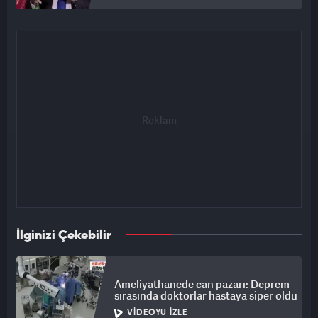
İlginizi Çekebilir
Ameliyathanede can pazarı: Deprem
sırasında doktorlar hastaya siper oldu
VIDEOYU İZLE