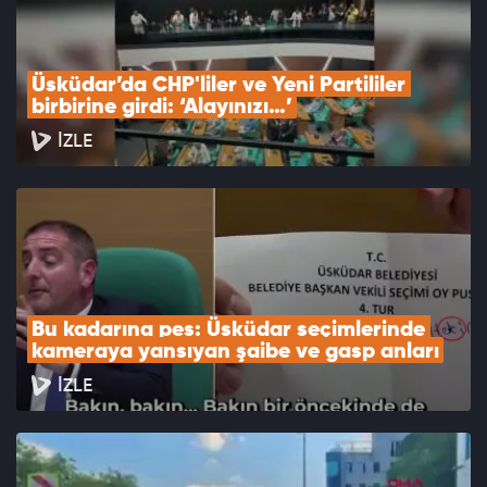
Üsküdar’da CHP'liler ve Yeni Partililer 
birbirine girdi: ‘Alayınızı…’
İZLE
Bu kadarına pes: Üsküdar seçimlerinde 
kameraya yansıyan şaibe ve gasp anları
İZLE