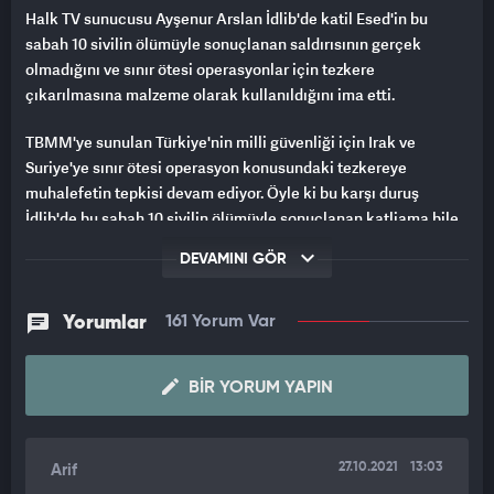
Halk TV sunucusu Ayşenur Arslan İdlib'de katil Esed'in bu
sabah 10 sivilin ölümüyle sonuçlanan saldırısının gerçek
olmadığını ve sınır ötesi operasyonlar için tezkere
çıkarılmasına malzeme olarak kullanıldığını ima etti.
TBMM'ye sunulan Türkiye'nin milli güvenliği için Irak ve
Suriye'ye sınır ötesi operasyon konusundaki tezkereye
muhalefetin tepkisi devam ediyor. Öyle ki bu karşı duruş
İdlib'de bu sabah 10 sivilin ölümüyle sonuçlanan katliama bile
uydurma haber iması yükletecek bir seviyeye geldi.
DEVAMINI GÖR
Halk TV sunucusu Ayşenur Arslan TBMM'ye sunulan tezkere ve
İdlib'deki katliamın aynı anda gelmesinin tesadüf
Yorumlar
161 Yorum Var
olamayacağını belirterek "Neden bu haber sadece Anadolu
Ajansı ve TRT'de var, dünya bunu görmedi mi" dedi.
BIR YORUM YAPIN
DÜNYA AJANSLARI DA HABERİ GEÇTİ
Ayşenur Arslan'ın "Öyle bir saldırı var da neden haber
27.10.2021
13:03
Arif
yapmadılar" dediği İdlib'deki katliam Aljazeera ve Reuters'da