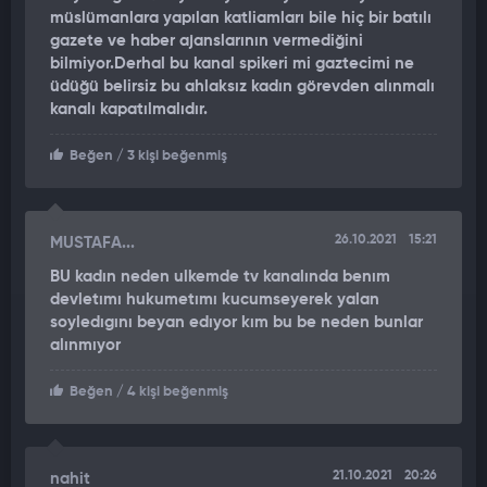
müslümanlara yapılan katliamları bile hiç bir batılı
gazete ve haber ajanslarının vermediğini
bilmiyor.Derhal bu kanal spikeri mi gaztecimi ne
üdüğü belirsiz bu ahlaksız kadın görevden alınmalı
kanalı kapatılmalıdır.
Beğen
/ 3 kişi beğenmiş
26.10.2021
15:21
MUSTAFA...
BU kadın neden ulkemde tv kanalında benım
devletımı hukumetımı kucumseyerek yalan
soyledıgını beyan edıyor kım bu be neden bunlar
alınmıyor
Beğen
/ 4 kişi beğenmiş
21.10.2021
20:26
nahit