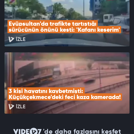
Eyüpsultan'da trafikte tartıştığı 
sürücünün önünü kesti: 'Kafanı keserim'
İZLE
3 kişi hayatını kaybetmişti: 
Küçükçekmece'deki feci kaza kamerada!
İZLE
'de daha fazlasını keşfet