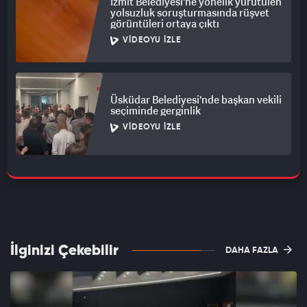
İzmit Belediyesi'ne yönelik yürütülen
yolsuzluk soruşturmasında rüşvet
görüntüleri ortaya çıktı
VIDEOYU İZLE
Üsküdar Belediyesi'nde başkan vekili
seçiminde gerginlik
VIDEOYU İZLE
İlginizi Çekebilir
DAHA FAZLA