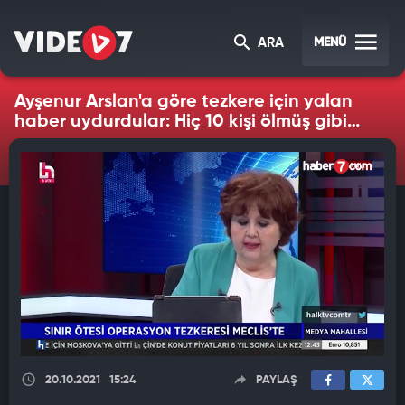
MENÜ
ARA
Ayşenur Arslan'a göre tezkere için yalan
haber uydurdular: Hiç 10 kişi ölmüş gibi
durmuyor
20.10.2021
15:24
PAYLAŞ