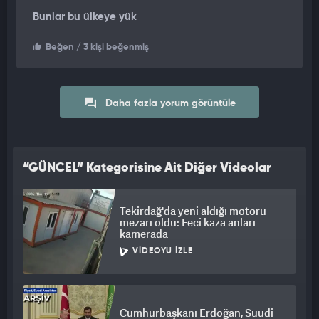
Bunlar bu ülkeye yük
Beğen
/ 3 kişi beğenmiş
Daha fazla yorum görüntüle
“GÜNCEL” Kategorisine Ait Diğer Videolar
Tekirdağ'da yeni aldığı motoru
mezarı oldu: Feci kaza anları
kamerada
VIDEOYU İZLE
Cumhurbaşkanı Erdoğan, Suudi