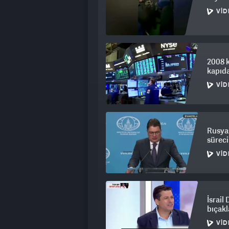
çağırdı. İyi NATO müttefikleri, birbirl
VID
kullandı.
KAYNAK: HABER7
2008 k
kapıd
VID
Rusya:
sürec
VID
İsrail
bıçakl
VID