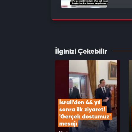
İsrail
VID
İlginizi Çekebilir
Türki
anlaş
VID
İsrail'den 44 yıl 
sonra ilk ziyaret! 
'Gerçek dostumuz' 
mesajı