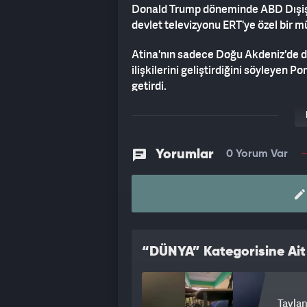
Donald Trump döneminde ABD Dışiş
devlet televizyonu ERT'ye özel bir m
Atina'nın sadece Doğu Akdeniz'de de
ilişkilerini geliştirdiğini söyleye
getirdi.
"HÜKÜMETİN YASALARA UYACAĞ
Yunan televizyonun "Türkiye'nin F-1
Yorumlar
0 Yorum Var
400 sebebiyle Türkiye'ye F-35'lerin
hatırlatarak, Biden yönetiminin ABD 
"Hükümetimiz hiçbir zaman CAATSA'
ABD yasalarına uyacağını umuyoru
"TEHDİT DİLİ KULLANILMAMALI"
“DÜNYA” Kategorisine Ait
Kendi döneminde Ankara ile olan iliş
askeri güç kullanımını desteklemedi
Tayland