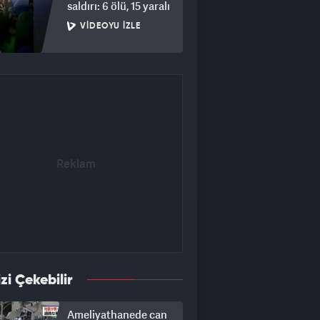
saldırı: 6 ölü, 15 yaralı
VIDEOYU İZLE
izi Çekebilir
Ameliyathanede can