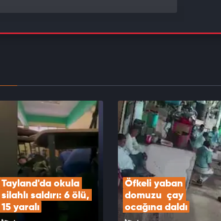
'den ortalığı karıştıracak Gazze kararı!
EOYU İZLE
ye, Pakistan ve Suudi Arabistan bugün savunma
ması imzalayacak
EOYU İZLE
Tayland'da okula 
Öfkeli yaban 
silahlı saldırı: 6 ölü, 
domuzu  çay 
15 yaralı
ocağına daldı