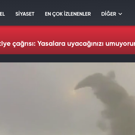
EL
SİYASET
EN ÇOK İZLENENLER
DİĞER
iye çağrısı: Yasalara uyacağınızı umuyor