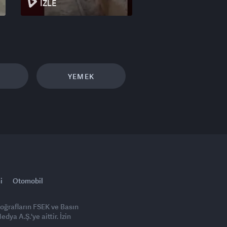
İZLE
YEMEK
i
Otomobil
toğrafların FSEK ve Basın
ya A.Ş.'ye aittir. İzin