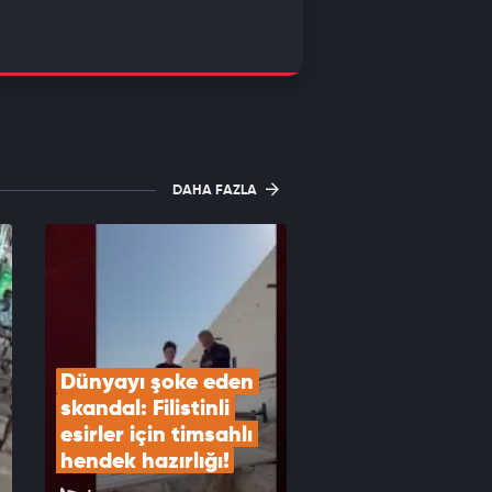
DAHA FAZLA
Dünyayı şoke eden 
skandal: Filistinli 
esirler için timsahlı 
hendek hazırlığı!