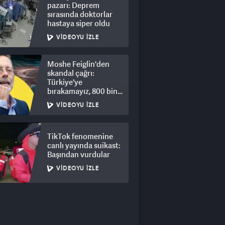
pazarı: Deprem
sırasında doktorlar
hastaya siper oldu
VIDEOYU İZLE
Moshe Feiglin'den
skandal çağrı:
Türkiye'ye
bırakamayız, 800 bin
kişi için derhal sürgün!
VIDEOYU İZLE
TikTok fenomenine
canlı yayında suikast:
Başından vurdular
VIDEOYU İZLE