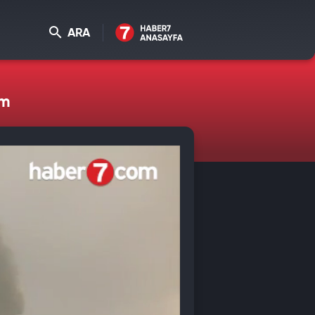
ARA
um