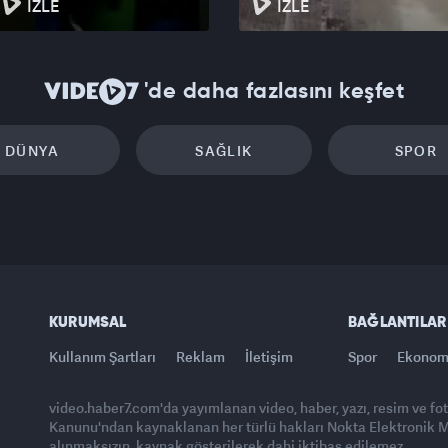
İZLE
İZLE
'de daha fazlasını keşfet
DÜNYA
SAĞLIK
SPOR
KURUMSAL
BAĞLANTILAR
Kullanım Şartları
Reklam
İletişim
Spor
Ekonom
video.haber7.com'da yayımlanan video, haber, yazı, resim ve fo
Kanunu'ndan kaynaklanan her türlü hakları Nokta Elektronik Med
alınmaksızın, kaynak gösterilerek dahi iktibas edilemez.