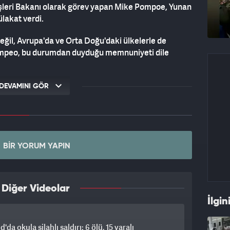
leri Bakanı olarak görev yapan Mike Pompoe, Yunan
ülakat verdi.
ğil, Avrupa'da ve Orta Doğu'daki ülkelerle de
n Pompeo, bu durumdan duyduğu memnuniyeti dile
INI UMUYORUM"
DEVAMINI GÖR
6 talebi" sorusuna da cevap veren Mike Pompeo, S-
 verilmediği ve CAATSA yaptırımlarının uygulandığını
yasalarını çiğnemeyeceğine inandığını belirtti:
BIR YORUM YAPIN
yı ihlal eden bir eylemde bulunmamalı. Yönetimin
m."
 Diğer Videolar
İlgin
kilerine değinen eski Dışişleri Bakanı, "Hiçbir zaman
k. Onları (Türkleri) her zaman diyalog masasına
'da okula silahlı saldırı: 6 ölü, 15 yaralı