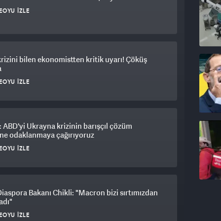
eri için böyle (tehdit dili) kullanmamalı" ifadelerini
EOYU İZLE
rizini bilen ekonomistten kritik uyarı! Çöküş
a
EOYU İZLE
 ABD'yi Ukrayna krizinin barışçıl çözüm
ine odaklanmaya çağırıyoruz
EOYU İZLE
 Diaspora Bakanı Chikli: "Macron bizi sırtımızdan
adı"
EOYU İZLE