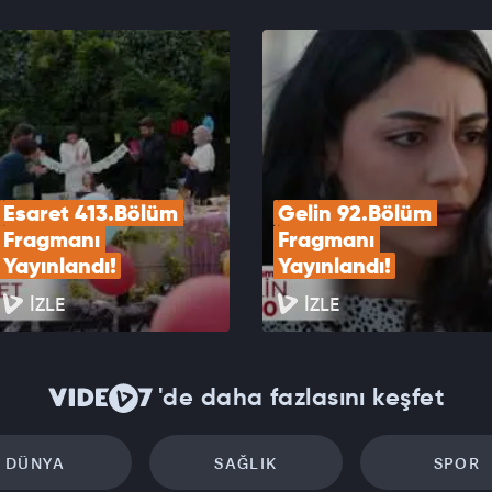
 Var Sevdaya 40. Bölüm Fragmanı!
EOYU İZLE
Esaret 413.Bölüm 
Gelin 92.Bölüm 
Fragmanı 
Fragmanı 
Yayınlandı!
Yayınlandı!
İZLE
İZLE
'de daha fazlasını keşfet
DÜNYA
SAĞLIK
SPOR