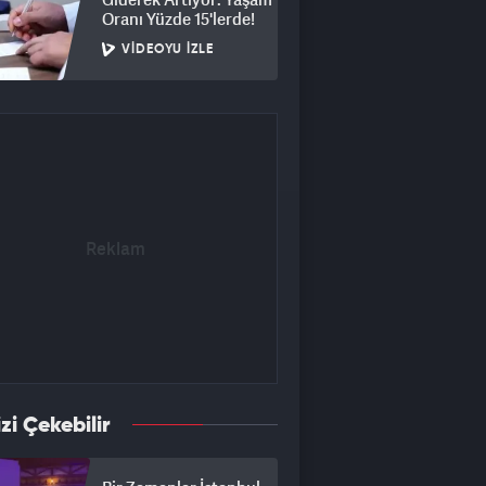
Oranı Yüzde 15'lerde!
VIDEOYU İZLE
izi Çekebilir