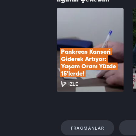
Sözüm
VID
Pankreas Kanseri 
Giderek Artıyor: 
Yaşam Oranı Yüzde 
15'lerde!
İZLE
FRAGMANLAR