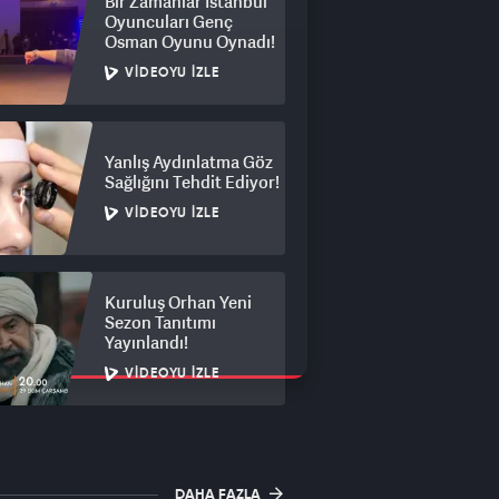
Bir Zamanlar İstanbul
Oyuncuları Genç
Osman Oyunu Oynadı!
VIDEOYU İZLE
Yanlış Aydınlatma Göz
Sağlığını Tehdit Ediyor!
VIDEOYU İZLE
Kuruluş Orhan Yeni
Sezon Tanıtımı
Yayınlandı!
VIDEOYU İZLE
DAHA FAZLA