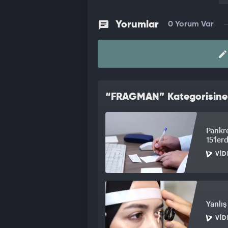
Yorumlar
0 Yorum Var
“FRAGMAN” Kategorisine A
Pankre
15'ler
VID
Yanlış
VID