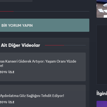
BIR YORUM YAPIN
it Diğer Videolar
as Kanseri Giderek Artıyor: Yaşam Oranı Yüzde
de!
EOYU İZLE
İlgin
 Aydınlatma Göz Sağlığını Tehdit Ediyor!
EOYU İZLE