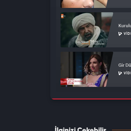
Kurulu
VID
Gir D
VID
Gönül
VID
İlginizi Çekebilir