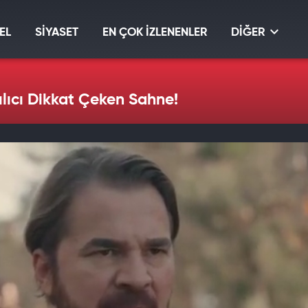
EL
SİYASET
EN ÇOK İZLENENLER
DİĞER
ılıcı Dikkat Çeken Sahne!