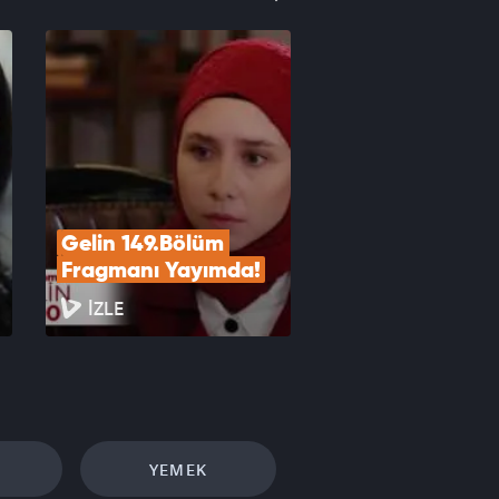
Gelin 149.Bölüm 
Fragmanı Yayımda!
İZLE
YEMEK