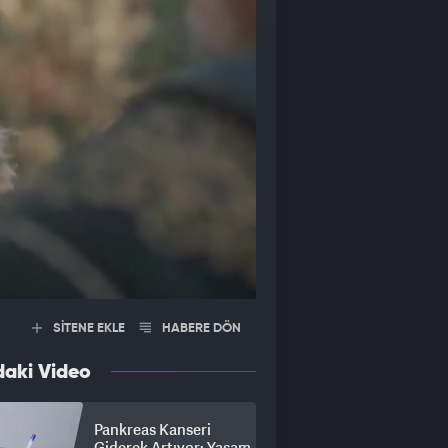
SİTENE EKLE
HABERE DÖN
daki Video
Pankreas Kanseri
Giderek Artıyor: Yaşam