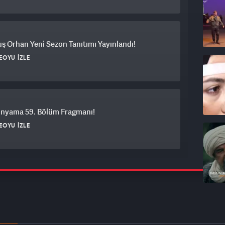
ş Orhan Yeni Sezon Tanıtımı Yayınlandı!
EOYU İZLE
ünyama 59. Bölüm Fragmanı!
EOYU İZLE
 Sözüm 129. Bölüm Fragmanı!
EOYU İZLE