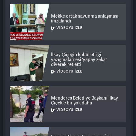
fakültelerinde uygulamalı dersler hariç diğer tüm derslerin
online yapılmasını kararlaştırdı. Üniversite, iki haftalık
Mekke ortak savunma anlaşması
çevrimiçi sürecin ardından 10-21 Ocak 2022 tarihleri arasında
imzalandı
yapılacak final sınavlarının da online düzenleneceğini duyurdu.
VIDEOYU İZLE
Boğaziçi Üniversitesi de 4 Ocak 2022’ye kadar derslerin
çevrimiçi işleneceğini, talep doğrultusunda etkinliklerin ileri
bir tarihe erteleneceğini açıkladı.
İlkay Çiçeğin kabül ettiği
yazışmaları eşi 'yapay zeka'
diyerek ret etti
VIDEOYU İZLE
Menderes Belediye Başkanı İlkay
Çiçek'e bir şok daha
VIDEOYU İZLE