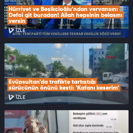
Hürriyet ve Beşikçioğlu'ndan veryansın: 
Defol git buradan! Allah hepsinin belasını 
versin
İZLE
Eyüpsultan'da trafikte tartıştığı 
sürücünün önünü kesti: 'Kafanı keserim'
İZLE