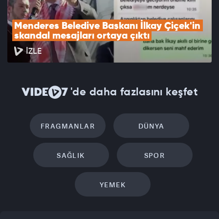
Menderes Belediye Başkanı İlkay Çiçek'in 
skandal mesajları ortaya çıktı
İZLE
'de daha fazlasını keşfet
FRAGMANLAR
DÜNYA
SAĞLIK
SPOR
YEMEK