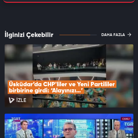
İlginizi Çekebilir
DAHA FAZLA
Üsküdar’da CHP'liler ve Yeni Partililer 
birbirine girdi: ‘Alayınızı…’
İZLE