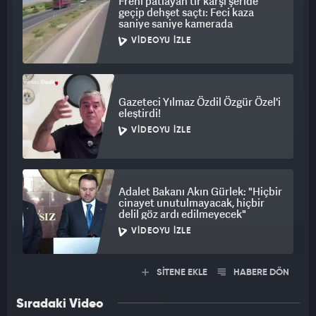
Freni patlayan tır karşı şeride
geçip dehşet saçtı: Feci kaza
saniye saniye kamerada
VIDEOYU İZLE
Gazeteci Yılmaz Özdil Özgür Özel'i
eleştirdi!
VIDEOYU İZLE
Adalet Bakanı Akın Gürlek: "Hiçbir
cinayet unutulmayacak, hiçbir
delil göz ardı edilmeyecek"
VIDEOYU İZLE
SİTENE EKLE
HABERE DÖN
Sıradaki Video