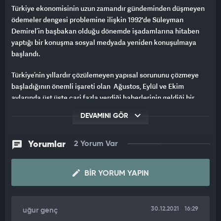
Türkiye ekonomisinin uzun zamandır gündeminden düşmeyen
ödemeler dengesi problemine ilişkin 1992'de Süleyman
Demirel’in başbakan olduğu dönemde işadamlarına hitaben
yaptığı bir konuşma sosyal medyada yeniden konuşulmaya
başlandı.
Türkiye’nin yıllardır çözülemeyen yapısal sorununu çözmeye
başladığının önemli işareti olan Ağustos, Eylül ve Ekim
aylarında üst üste cari fazla verdiği haberlerinin geldiği bir
dönemde Demirel'in 30 sene önce ülkenin durumunu anlattığı
DEVAMINI GÖR
sözleri yeni nesiller için ders niteliğinde.
Demirel'in kendine has üslûbuyla o dönem anlattığı ibretlik
Yorumlar
2 Yorum Var
manzara şu şekilde;
Bana her sene bir milyon insana iş verecek çareleri söyleyin.
BIR YORUM YAPIN
Bir milyon çocuğa nasıl iş bulacağım. Yani bu sabah doğan 3
bin çocuğa ben nasıl ekmek bulacağım, nasıl okul bulacağım,
nasıl sağlık tesisi bulacağım.
30.12.2021
16:29
uğur genç