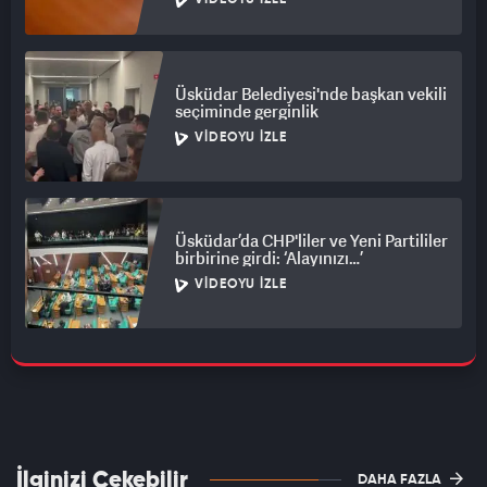
VIDEOYU İZLE
Üsküdar Belediyesi'nde başkan vekili
seçiminde gerginlik
VIDEOYU İZLE
Üsküdar’da CHP'liler ve Yeni Partililer
birbirine girdi: ‘Alayınızı…’
VIDEOYU İZLE
İlginizi Çekebilir
DAHA FAZLA