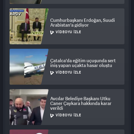
yüzü düşenler ne diyecek, ne yapacak diye gerçekten merak
etmez mi insan
Cumhurbaşkanı Erdoğan, Suudi
Arabistan'a gidiyor
VIDEOYU İZLE
Çatalca'da eğitim uçuşunda sert
iniş yapan uçakta hasar oluştu
VIDEOYU İZLE
Avcılar Belediye Başkanı Utku
Caner Çaykara hakkında karar
verildi
VIDEOYU İZLE