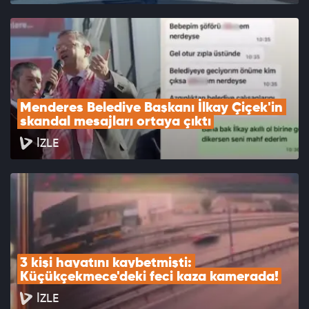
Menderes Belediye Başkanı İlkay Çiçek'in 
skandal mesajları ortaya çıktı
İZLE
3 kişi hayatını kaybetmişti: 
Küçükçekmece'deki feci kaza kamerada!
İZLE