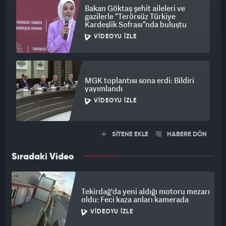
Bakan Göktaş şehit aileleri ve
gazilerle “Terörsüz Türkiye
Kardeşlik Sofrası”nda buluştu
VIDEOYU İZLE
MGK toplantısı sona erdi: Bildiri
yayımlandı
VIDEOYU İZLE
SİTENE EKLE
HABERE DÖN
Sıradaki Video
Tekirdağ'da yeni aldığı motoru mezarı
oldu: Feci kaza anları kamerada
VIDEOYU İZLE