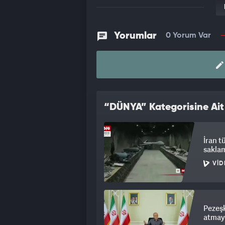
Yorumlar
0 Yorum Var
“DÜNYA” Kategorisine Ait
İran t
saklam
VID
Pezeşk
atmay