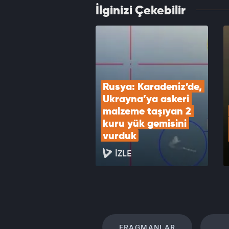
İlginizi Çekebilir
İran'd
VID
Rusya: Karadeniz’de, 
Ukrayna’ya askeri 
malzeme taşıyan 2 
kuru yük gemisini 
vurduk
İZLE
FRAGMANLAR