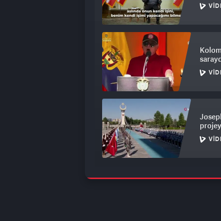
VID
Kolom
sarayd
VID
Joseph
projey
VID
Çarşaf
korku
VID