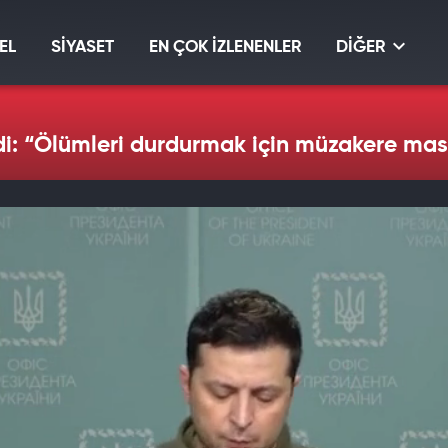
EL
SİYASET
EN ÇOK İZLENENLER
DİĞER
ndi: “Ölümleri durdurmak için müzakere ma