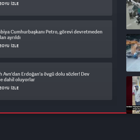
EOYU İZLE
biya Cumhurbaşkanı Petro, görevi devretmeden
an ayrıldı
EOYU İZLE
 Avn'dan Erdoğan'a övgü dolu sözler! Dev
e dahil oluyorlar
EOYU İZLE
lı kadına çirkin saldırı! 'Kıyafetin çocuklarımı
tuyor'
EOYU İZLE