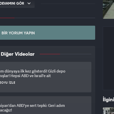
DEVAMINI GÖR
BIR YORUM YAPIN
 Diğer Videolar
üm dünyaya ilk kez gösterdi! Gizli depo
ışlar! Hepsi ABD ve İsrail'e ait
EOYU İZLE
İlgin
iyan'dan ABD'ye sert tepki: Geri adım
acağız!