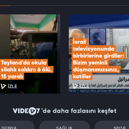
an "Mekke Anlaşması" açıklaması!
EOYU İZLE
İsrail 
televizyonunda 
birbirlerine girdiler: 
Tayland'da okula 
Bizim yeminli 
silahlı saldırı: 6 ölü, 
düşmanımızsınız, 
15 yaralı
katiller
İZLE
İZLE
'de daha fazlasını keşfet
DÜNYA
SAĞLIK
SPOR