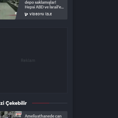
depo saklamışlar!
Hepsi ABD ve İsrail'e
ait
VIDEOYU İZLE
izi Çekebilir
Ameliyathanede can