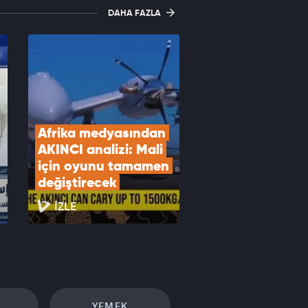
DAHA FAZLA
Afrika medyasından 
AKINCI analizi: Mali 
için oyunu tamamen 
değiştirecek
İZLE
YEMEK