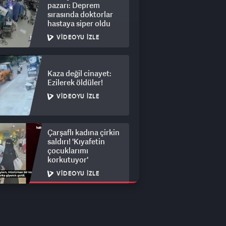
pazarı: Deprem
sırasında doktorlar
hastaya siper oldu
VIDEOYU İZLE
Kaza değil cinayet:
Ezilerek öldüler!
VIDEOYU İZLE
Çarşaflı kadına çirkin
saldırı! 'Kıyafetin
çocuklarımı
korkutuyor'
VIDEOYU İZLE