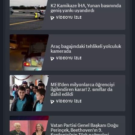
K2 Kamikaze İHA, Yunan basınında
geniş yankı uyandırdı
VIDEOYU İZLE
Araç bagajındaki tehlikeli yolculuk
kamerada
VIDEOYU İZLE
MEB'den milyonlarca öğrenciyi
ilgilendiren karar! 2. sınıflar da
dahil edildi
VIDEOYU İZLE
Vatan Partisi Genel Başkanı Doğu
Perinçek, Beethoven'ın 9.
Senfonisi'nin Türk nağmeleri