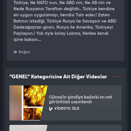
engellenemiyor. Burada o geminin üsse kayıtlı olup olmadığı
Türkiye, Ne NATO nun, Ne ABD nin, Ne AB nin ve
belli. Suistimalin de olmaması lazım. Üsse gideceğim deyip de
Nede Rusyanın Taraftarı değildir.. Türkiye kendine
Boğaz'dan geçtikten sonra savaşa dahil olmaması lazım.
en uygun uygulamayı, kendisi Tain eder.! Zaten
Türkiye'nin tutumunu ve Montrö anlaşmasının hükümlerini
Batının istediği, Türkiye Rusya ile Savaşsın ve ABD
açıklamış oldum
Dedeağaçtan girsin, Rusya ile Amerika, Türkiyeyi
Paylaşsın.! Yok öyle kolay Lokma, Herkes kendi
işine baksın...
Beğen
“GENEL” Kategorisine Ait Diğer Videolar
Güneş'in şimdiye kadarki en net
görüntüsü yayınlandı
VIDEOYU İZLE