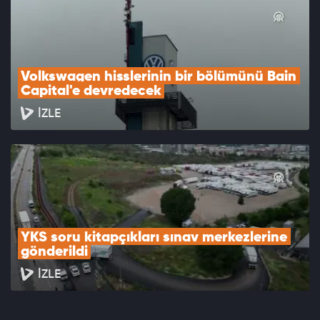
Volkswagen hisslerinin bir bölümünü Bain 
Capital'e devredecek
İZLE
YKS soru kitapçıkları sınav merkezlerine 
gönderildi
İZLE