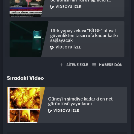
taşığını iddia etti
VIDEOYU İZLE
Türk yapay zekası "BİLGE" ulusal
güvenlikten tasarrufa kadar katkı
sağlayacak
VIDEOYU İZLE
SİTENE EKLE
HABERE DÖN
Sıradaki Video
Güneş'in şimdiye kadarki en net
görüntüsü yayınlandı
VIDEOYU İZLE