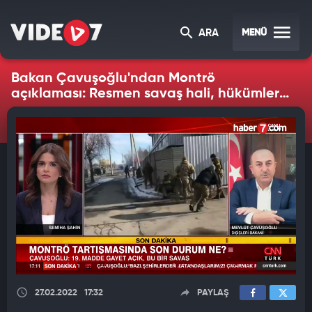
MENÜ
ARA
Bakan Çavuşoğlu'ndan Montrö
açıklaması: Resmen savaş hali, hükümler
uygulanacak!
27.02.2022
17:32
PAYLAŞ