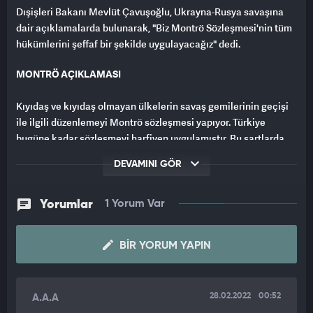
Dışişleri Bakanı Mevlüt Çavuşoğlu, Ukrayna-Rusya savaşına
dair açıklamalarda bulunarak, "Biz Montrö Sözleşmesi'nin tüm
hükümlerini şeffaf bir şekilde uygulayacağız" dedi.
MONTRÖ AÇIKLAMASI
Kıyıdaş ve kıyıdaş olmayan ülkelerin savaş gemilerinin geçişi
ile ilgili düzenlemeyi Montrö sözleşmesi yapıyor. Türkiye
bugüne kadar sözleşmeyi harfiyen uygulamıştır. Bu şartlarda
Montrö anlaşmasını uygulayacağız. 19. maddesi gayet açık.
DEVAMINI GÖR
Başlangıçta Rusya'nın saldırısı oldu, uzmanlarla, askerlerle,
hukukçularla değerlendirdik. Artık bu bir savaşa döndü. Bu bir
askeri harekat değil, resmen savaş hali var. Bu durumda da
Yorumlar
1 Yorum Var
tabii biz tarafların birisi hangisi olursa Rusya da olabilir
Ukrayna da burada biz bu durumda Montrö anlaşmasını bu
BIR YORUM YAPIN
şekilde uyguluyoruz.
Biz sözleşmeden bahsediyoruz. Eğer bu savaş gemisi, savaşın
tarafı olan ülkedeki üsse gidecekse o zaman bu geçiş
28.02.2022
00:52
A.A.A