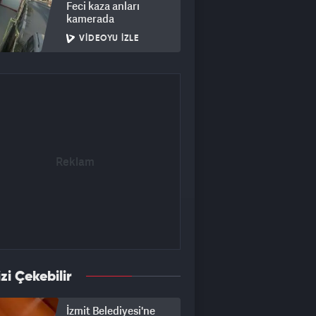
Feci kaza anları
kamerada
VIDEOYU İZLE
izi Çekebilir
İzmit Belediyesi'ne