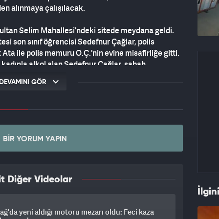
den alınmaya çalışılacak.
 Sultan Selim Mahallesi'ndeki sitede meydana geldi.
esi son sınıf öğrencisi Sedefnur Çağlar, polis
a ile polis memuru O.Ç.'nin evine misafirliğe gitti.
 kadınla alkol alan Sedefnur Çağlar, sabah
balkonundan düştü. Yaralanan Sedefnur, Derince
DEVAMINI GÖR
edaviye alındı. Vücudunda kırıklar olan Sedefnur,
e hayati tehlikesi bulunan Sedefnur, bir süre
BIR YORUM YAPIN
n yürüttüğü soruşturma kapsamında polis memuru
bbüs' suçundan tutuklandı. Polis memuru O.Ç.
t Diğer Videolar
adelerinin ardından serbest bırakıldı. Ahmet Ata,
İlgin
alkol alıp eğlendiklerini, kendisi uyurken
 aldatıldığını anlayınca tepki gösterdiğini, hızlıca
ağ'da yeni aldığı motoru mezarı oldu: Feci kaza