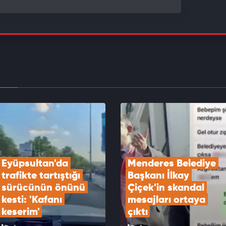
Göktaş şehit aileleri ve gazilerle “Terörsüz
e Kardeşlik Sofrası”nda buluştu
EOYU İZLE
plantısı sona erdi: Bildiri yayımlandı
EOYU İZLE
Eyüpsultan'da 
Menderes Belediye 
trafikte tartıştığı 
Başkanı İlkay 
sürücünün önünü 
Çiçek'in skandal 
kesti: 'Kafanı 
mesajları ortaya 
keserim'
çıktı