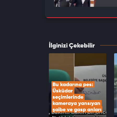
Bakan 
Türkiy
VID
İlginizi Çekebilir
MGK to
VID
Bu kadarına pes: 
Üsküdar 
seçimlerinde 
kameraya yansıyan 
şaibe ve gasp anları