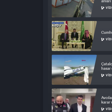
balkona giderek atladığını öne sürd
anlar
VID
SİVAS’A AMBULANSLA GÖTÜRÜL
Bir süre önce uyandırılan Sedefnur, 
Servisi'ndeki odaya alındı. Cumhuri
Cumhu
Sedefnur’un ifadesini almak için gi
görevlendirdi. Dudak okuma ve ileti
VID
eşliğinde Sedefnur’un ifadesini alma
almakta güçlük çektiği öğrenilen Se
Ailesinin talebiyle, ambulansla Siva
tedavisinin burada devam edeceği ö
Çatalc
hasar 
YENİDEN DENEYECEKLER
VID
Vücudunun çeşitli yerlerinde kırıkl
ödeminin gördüğü tedaviyle günden g
Avcıla
öğrenildi. İlk ifade denemesinin başa
karar 
periyotlarla doktorların izin verdiğ
ifadesini almayı yeniden deneyece
VID