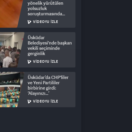
yönelik yürütülen
yolsuzluk
soruşturmasında
rüşvet görüntüleri
VIDEOYU İZLE
ortaya çıktı
Üsküdar
Belediyesi'nde başkan
vekili seçiminde
gerginlik
VIDEOYU İZLE
Üsküdar’da CHP'liler
ve Yeni Partililer
birbirine girdi:
‘Alayınızı…’
VIDEOYU İZLE