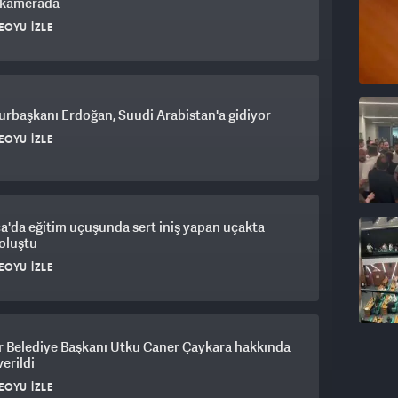
ü.
ı kamerada
EOYU İZLE
DÜ
yoğun bakımdan çıkarılıp Beyin ve Sinir Cerrahi
yet Başsavcılığı, iddianameyi hazırlamak üzere
rbaşkanı Erdoğan, Suudi Arabistan'a gidiyor
rişimlerde bulunup iletişim kuracak uzmanlar
şim konusunda uzman olan görevliler, psikolog
EOYU İZLE
ya çalıştı. Boğazında aparat olduğu için nefes
defnur’un ifadesi, uzun uğraşlara rağmen alınamadı.
s’taki bir hastaneye götürülen Sedefnur’un
ğrenildi.
a'da eğitim uçuşunda sert iniş yapan uçakta
oluştu
EOYU İZLE
ar ve beyninde ödem oluşan Sedefnur’un beyin
üne azaldığı ve sağlık durumunun daha iyiye gittiği
r Belediye Başkanı Utku Caner Çaykara hakkında
rısız olmasının ardından uzmanlar, belirli
verildi
i dönemlerde psikologlar eşliğinde Sedefnur'un
k
EOYU İZLE