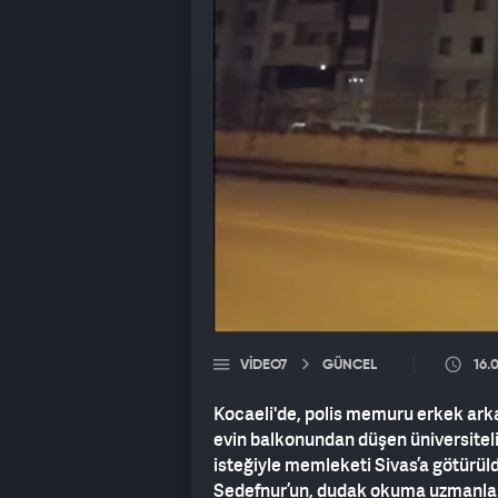
VIDEO7
GÜNCEL
16.
Kocaeli'de, polis memuru erkek arkada
evin balkonundan düşen üniversiteli 
isteğiyle memleketi Sivas’a götürül
Sedefnur’un, dudak okuma uzmanları