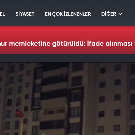
EL
SİYASET
EN ÇOK İZLENENLER
DİĞER
ur memleketine götürüldü: İfade alınması