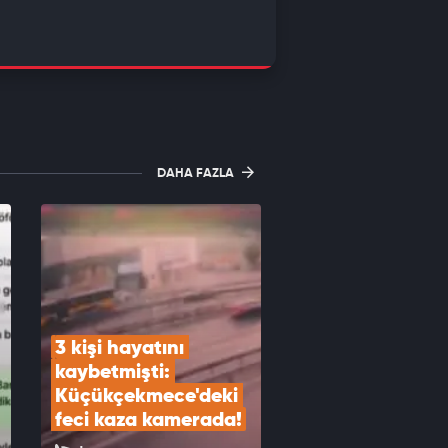
DAHA FAZLA
3 kişi hayatını 
kaybetmişti: 
Küçükçekmece'deki 
feci kaza kamerada!