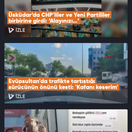
Üsküdar’da CHP'liler ve Yeni Partililer 
birbirine girdi: ‘Alayınızı…’
İZLE
Eyüpsultan'da trafikte tartıştığı 
sürücünün önünü kesti: 'Kafanı keserim'
İZLE