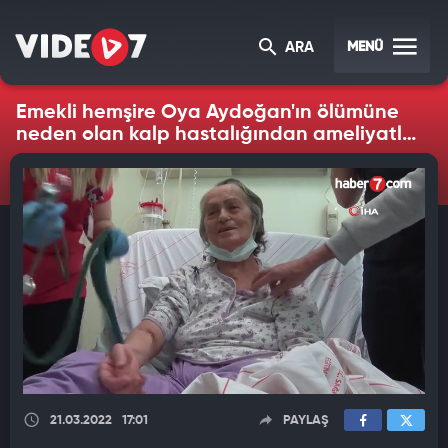
MENÜ
ARA
Emekli hemşire Oya Aydoğan'ın ölümüne
neden olan kalp hastalığından ameliyatla
kurtuldu
21.03.2022
17:01
PAYLAŞ