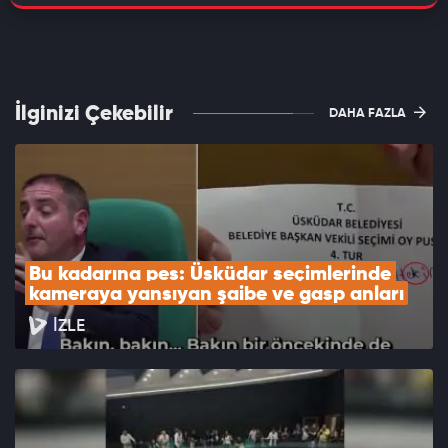
İlginizi Çekebilir
DAHA FAZLA
Bu kadarına pes: Üsküdar seçimlerinde 
kameraya yansıyan şaibe ve gasp anları
İZLE