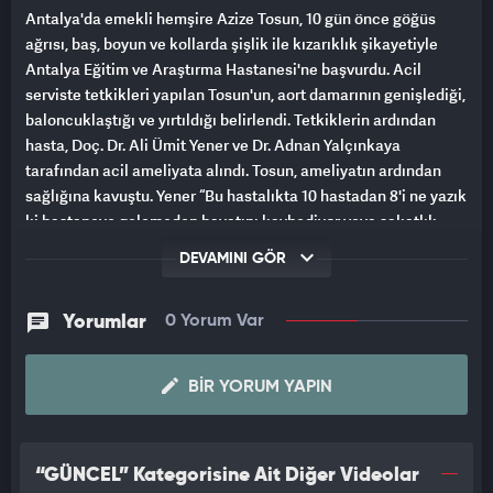
Antalya'da emekli hemşire Azize Tosun, 10 gün önce göğüs
ağrısı, baş, boyun ve kollarda şişlik ile kızarıklık şikayetiyle
Antalya Eğitim ve Araştırma Hastanesi'ne başvurdu. Acil
serviste tetkikleri yapılan Tosun'un, aort damarının genişlediği,
baloncuklaştığı ve yırtıldığı belirlendi. Tetkiklerin ardından
hasta, Doç. Dr. Ali Ümit Yener ve Dr. Adnan Yalçınkaya
tarafından acil ameliyata alındı. Tosun, ameliyatın ardından
sağlığına kavuştu. Yener “Bu hastalıkta 10 hastadan 8'i ne yazık
ki hastaneye gelemeden hayatını kaybediyor veya sakatlık
riski olabilir. Rahmetli sanatçı Oya Aydoğan da bu hastalıktan
DEVAMINI GÖR
dolayı hayatını kaybetmişti" dedi.
AMELİYAT 5 SAAT SÜRDÜ
Yorumlar
0 Yorum Var
Azize Tosun'un acilde yapılan tetkiklerinde, kalpten çıkan ana
BIR YORUM YAPIN
damar aortun genişlediği, baloncuklaştığı ve yırtıldığının
görüldüğünü anlatan Dr. Adnan Yalçınkaya, “Hasta 1,5 yıl önce
Isparta'da baypas ameliyatı geçirmiş. Vakit kaybetmeden
ameliyata aldık. Teknik olarak daha önce baypas
“GÜNCEL” Kategorisine Ait Diğer Videolar
geçirdiğinden daha zor ve sıkıntılı bir ameliyat. Çünkü daha