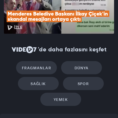
Menderes Belediye Başkanı İlkay Çiçek'in 
skandal mesajları ortaya çıktı
İZLE
'de daha fazlasını keşfet
FRAGMANLAR
DÜNYA
SAĞLIK
SPOR
YEMEK