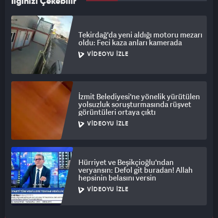
İlginizi Çekebilir
Tekirdağ'da yeni aldığı motoru mezarı
oldu: Feci kaza anları kamerada
VIDEOYU İZLE
İzmit Belediyesi'ne yönelik yürütülen
yolsuzluk soruşturmasında rüşvet
görüntüleri ortaya çıktı
VIDEOYU İZLE
Hürriyet ve Beşikçioğlu'ndan
veryansın: Defol git buradan! Allah
hepsinin belasını versin
VIDEOYU İZLE