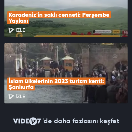
Karadeniz'in saklı cenneti: Perşembe 
Yaylası
İZLE
İslam ülkelerinin 2023 turizm kenti: 
Şanlıurfa
İZLE
'de daha fazlasını keşfet