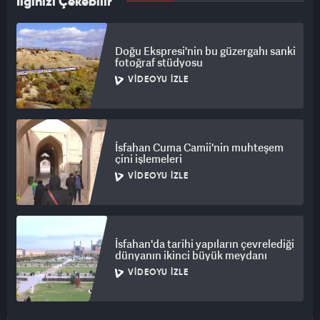
İlginizi Çekebilir
Doğu Ekspresi'nin bu güzergahı sanki
fotoğraf stüdyosu
VIDEOYU İZLE
İsfahan Cuma Camii'nin muhteşem
çini işlemeleri
VIDEOYU İZLE
İsfahan'da tarihi yapıların çevrelediği
dünyanın ikinci büyük meydanı
VIDEOYU İZLE