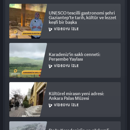
UNESCO tescilli gastronomi şehri
Gaziantep'te tarih, kültür ve lezzet
keşfi bir başka
VIDEOYU İZLE
Karadeniz'in saklı cenneti:
Perşembe Yaylası
VIDEOYU İZLE
Kültürel mirasın yeni adresi:
Ankara Palas Müzesi
VIDEOYU İZLE