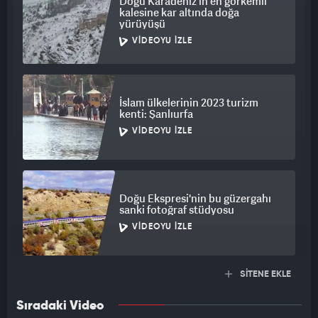
Doğu Karadeniz’in en görkemli
kalesine kar altında doğa
yürüyüşü
VIDEOYU İZLE
İslam ülkelerinin 2023 turizm
kenti: Şanlıurfa
VIDEOYU İZLE
Doğu Ekspresi'nin bu güzergahı
sanki fotoğraf stüdyosu
VIDEOYU İZLE
SİTENE EKLE
Sıradaki Video