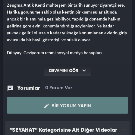
Zeugma Antik Kenti muhteşem bir tarih sunuyor ziyaretçilere.
Harika görünüme sahip olan kentin bir kısmı sular altında
ancak bir kısmı hala gezilebiliyor. Yapıldığı dönemde halkın
gelirine göre evini konumlandırdığı söyleniyor. Ne kadar
yüksek gelirli olursa o kadar yükseğe konumlanan evlerin giriş
avlusu da bir hayli gösterişli ve süslü oluyor.
Dünyayı Geziyorum resmi sosyal medya hesapları
Youtube: esirgenc
DEVAMINI GÖR
Twitter ve İnstagram: @dunyayigeziyor
Yorumlar
0 Yorum Var
Facebook: dunyayigeziyorum
BIR YORUM YAPIN
“SEYAHAT” Kategorisine Ait Diğer Videolar